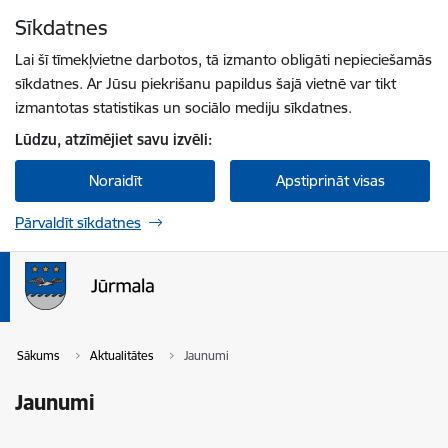
Pāriet uz lapas saturu
Sīkdatnes
Spied
lai meklētu
Enter
Lai šī tīmekļvietne darbotos, tā izmanto obligāti nepieciešamās
sīkdatnes. Ar Jūsu piekrišanu papildus šajā vietnē var tikt
izmantotas statistikas un sociālo mediju sīkdatnes.
Lūdzu, atzīmējiet savu izvēli:
Noraidīt
Apstiprināt visas
Pārvaldīt sīkdatnes
Sākums
Aktualitātes
Jaunumi
Jaunumi