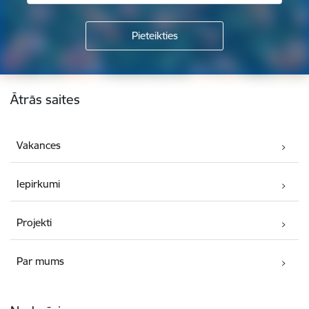
Kājene
Ātrās saites
Vakances
Iepirkumi
Projekti
Par mums