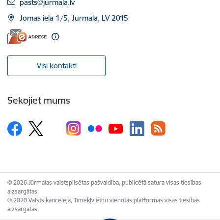
E-pasts:
pasts@jurmala.lv
Jomas iela 1/5, Jūrmala, LV 2015
Visi kontakti
Sekojiet mums
© 2026 Jūrmalas valstspilsētas pašvaldība, publicētā satura visas tiesības
aizsargātas.
© 2020 Valsts kanceleja, Tīmekļvietņu vienotās platformas visas tiesības
aizsargātas.