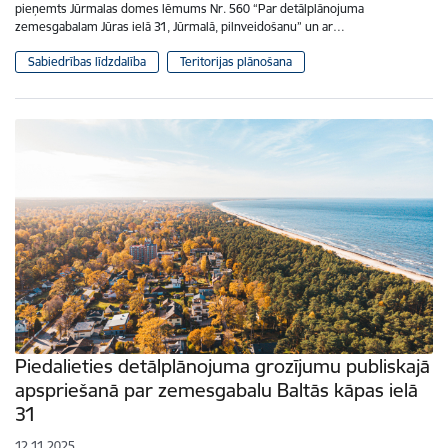
pieņemts Jūrmalas domes lēmums Nr. 560 “Par detālplānojuma
zemesgabalam Jūras ielā 31, Jūrmalā, pilnveidošanu” un ar…
Sabiedrības līdzdalība
Teritorijas plānošana
Piedalieties detālplānojuma grozījumu publiskajā
apspriešanā par zemesgabalu Baltās kāpas ielā
31
12.11.2025.