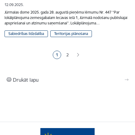
12.09.2025.
Jūrmalas dome 2025. gada 28. augustā pieņēma lēmumu Nr. 447 “Par
lokālplānojuma zemesgabalam Iecavas ielā 1, Jūrmalā nodošanu publiskajai
apspriešanai un atzinumu saņemšanai”. Lokālplānojuma…
Sabiedrības līdzdalība
Teritorijas plānošana
Lapošana
1
2
Pašreizējā lapa
Lapa
Drukāt lapu