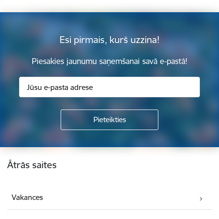
Esi pirmais, kurš uzzina!
Piesakies jaunumu saņemšanai savā e-pastā!
Kājene
Ātrās saites
Vakances