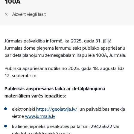
100A
Aizvērt viegli lasīt
Jūrmalas pašvaldība informē, ka
2025. gada 31. jūlijā
Jūrmalas dome pieņēma lēmumu sākt publisko apspriešanu
par detālplānojumu zemesgabalam Kāpu ielā 100A, Jūrmalā.
Publiskā apspriešana notiks no 2025. gada 18. augusta līdz
12. septembrim.
Publiskās apspriešanas laikā ar detālplānojuma
materiāliem varēs iepazīties:
elektroniski
https://geolatvija.lv/
un pašvaldības tīmekļa
vietnē
www.jurmala.lv
klātienē, iepriekš piesakoties pa tālruni 29425622 vai
rakstot uz elektroniskā pasta