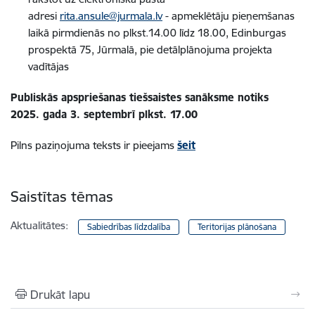
adresi
rita.ansule@jurmala.lv
- apmeklētāju pieņemšanas
laikā pirmdienās no plkst.14.00 līdz 18.00, Edinburgas
prospektā 75, Jūrmalā, pie detālplānojuma projekta
vadītājas
Publiskās apspriešanas tiešsaistes sanāksme notiks
2025. gada 3. septembrī plkst. 17.00
Pilns paziņojuma teksts ir pieejams
šeit
Saistītas tēmas
Aktualitātes:
Sabiedrības līdzdalība
Teritorijas plānošana
Drukāt lapu