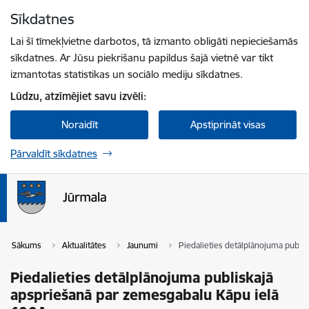
Pāriet uz lapas saturu
Sīkdatnes
Spied
lai meklētu
Enter
Lai šī tīmekļvietne darbotos, tā izmanto obligāti nepieciešamās
sīkdatnes. Ar Jūsu piekrišanu papildus šajā vietnē var tikt
izmantotas statistikas un sociālo mediju sīkdatnes.
Lūdzu, atzīmējiet savu izvēli:
Noraidīt
Apstiprināt visas
Pārvaldīt sīkdatnes
Sākums
Aktualitātes
Jaunumi
Piedalieties detālplānojuma publi
Piedalieties detālplānojuma publiskajā
apspriešanā par zemesgabalu Kāpu ielā