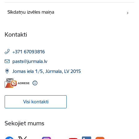
Sīkdatņu izvēles maiņa
Kontakti
+371 67093816
E-pasts:
pasts@jurmala.lv
Jomas iela 1/5, Jūrmala, LV 2015
Visi kontakti
Sekojiet mums