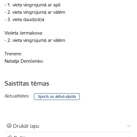
- 1. vieta vingrojumā ar apli
- 2. vieta vingrojumā ar vālēm
- 3. vieta daudzcīņā
Violeta Jermakova:
- 2. vieta vingrojumā ar vālēm
Trenere:
Natalija Demčenko.
Saistītas tēmas
Aktualitātes:
Sports un aktīvā atpūta
Drukāt lapu