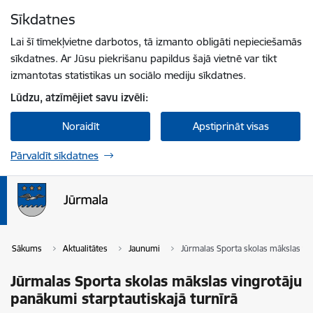
Pāriet uz lapas saturu
Sīkdatnes
Spied
lai meklētu
Enter
Lai šī tīmekļvietne darbotos, tā izmanto obligāti nepieciešamās
sīkdatnes. Ar Jūsu piekrišanu papildus šajā vietnē var tikt
izmantotas statistikas un sociālo mediju sīkdatnes.
Lūdzu, atzīmējiet savu izvēli:
Noraidīt
Apstiprināt visas
Pārvaldīt sīkdatnes
Sākums
Aktualitātes
Jaunumi
Jūrmalas Sporta skolas mākslas vin
Jūrmalas Sporta skolas mākslas vingrotāju
panākumi starptautiskajā turnīrā