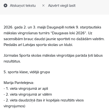
Atskaņot tekstu
Aizvērt viegli lasīt
2026. gada 2. un 3. maijā Daugavpilī notiek 9. starptautisks
mākslas vingrošanas turnīrs “Daugavas loki 2026”. Uz
sacensībām brauc daudzi jaunie sportisti no dažādām valstīm.
Piedalās arī Latvijas sporta skolas un klubi.
Jūrmalas Sporta skolas mākslas vingrotājas parāda ļoti labus
rezultātus.
5. sporta klase, vidējā grupa
Marija Pantelejeva:
- 1. vieta vingrojumā ar apli
- 2. vieta vingrojumā ar vālēm
- 2. vieta daudzcīņā (tas ir kopējais rezultāts visos
vingrojumos)