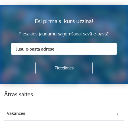
Esi pirmais, kurš uzzina!
Piesakies jaunumu saņemšanai savā e-pastā!
Kājene
Ātrās saites
Vakances