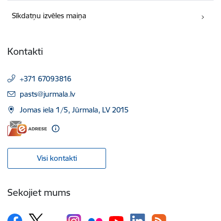
Sīkdatņu izvēles maiņa
Kontakti
+371 67093816
E-pasts:
pasts@jurmala.lv
Jomas iela 1/5, Jūrmala, LV 2015
Visi kontakti
Sekojiet mums