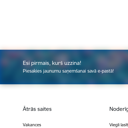
Esi pirmais, kurš uzzina!
Piesakies jaunumu saņemšanai savā e-pastā!
Kājene
Ātrās saites
Noderīg
Vakances
Viegli lasī