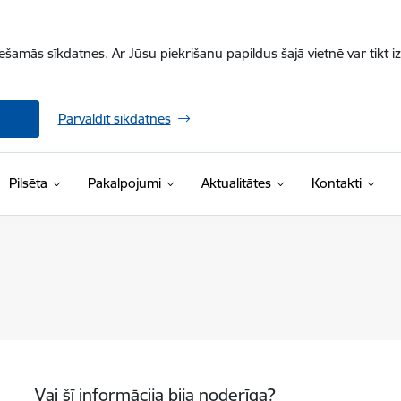
iešamās sīkdatnes. Ar Jūsu piekrišanu papildus šajā vietnē var tikt i
Pārvaldīt sīkdatnes
Pilsēta
Pakalpojumi
Aktualitātes
Kontakti
Vai šī informācija bija noderīga?