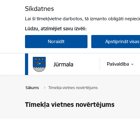
Pāriet uz lapas saturu
Sīkdatnes
Lai šī tīmekļvietne darbotos, tā izmanto obligāti nepiec
Lūdzu, atzīmējiet savu izvēli:
Noraidīt
Apstiprināt visas
Pašvaldība
Sākums
Tīmekļa vietnes novērtējums
Tīmekļa vietnes novērtējums