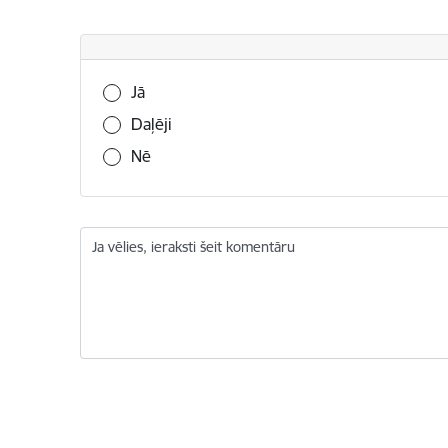
Vai šī informācija bija noderīga?
Jā
Daļēji
Nē
Ja vēlies, ieraksti šeit komentāru