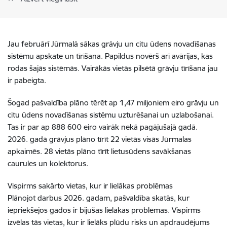
Jau februārī Jūrmalā sākas grāvju un citu ūdens novadīšanas
sistēmu apskate un tīrīšana. Papildus novērš arī avārijas, kas
rodas šajās sistēmās. Vairākās vietās pilsētā grāvju tīrīšana jau
ir pabeigta.
Šogad pašvaldība plāno tērēt ap 1,47 miljoniem eiro grāvju un
citu ūdens novadīšanas sistēmu uzturēšanai un uzlabošanai.
Tas ir par ap 888 600 eiro vairāk nekā pagājušajā gadā.
2026. gadā grāvjus plāno tīrīt 22 vietās visās Jūrmalas
apkaimēs. 28 vietās plāno tīrīt lietusūdens savākšanas
caurules un kolektorus.
Vispirms sakārto vietas, kur ir lielākas problēmas
Plānojot darbus 2026. gadam, pašvaldība skatās, kur
iepriekšējos gados ir bijušas lielākās problēmas. Vispirms
izvēlas tās vietas, kur ir lielāks plūdu risks un apdraudējums