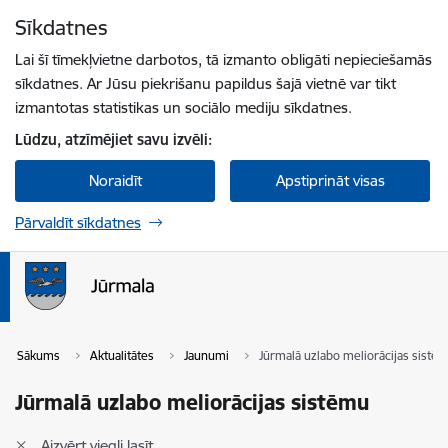
Pāriet uz lapas saturu
Sīkdatnes
Spied
lai meklētu
Enter
Lai šī tīmekļvietne darbotos, tā izmanto obligāti nepieciešamās
sīkdatnes. Ar Jūsu piekrišanu papildus šajā vietnē var tikt
izmantotas statistikas un sociālo mediju sīkdatnes.
Lūdzu, atzīmējiet savu izvēli:
Noraidīt
Apstiprināt visas
Pārvaldīt sīkdatnes
Sākums
Aktualitātes
Jaunumi
Jūrmalā uzlabo meliorācijas sistē
Jūrmalā uzlabo meliorācijas sistēmu
Aizvērt viegli lasīt