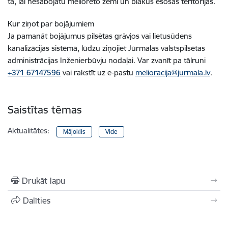
tā, lai nesabojātu meliorēto zemi un blakus esošās teritorijas.
Kur ziņot par bojājumiem
Ja pamanāt bojājumus pilsētas grāvjos vai lietusūdens
kanalizācijas sistēmā, lūdzu ziņojiet Jūrmalas valstspilsētas
administrācijas Inženierbūvju nodaļai. Var zvanīt pa tālruni
+371 67147596
vai rakstīt uz e-pastu
melioracija@jurmala.lv
.
Saistītas tēmas
Aktualitātes:
Mājoklis
Vide
Drukāt lapu
Dalīties