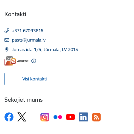
Kontakti
+371 67093816
E-pasts:
pasts@jurmala.lv
Jomas iela 1/5, Jūrmala, LV 2015
Visi kontakti
Sekojiet mums