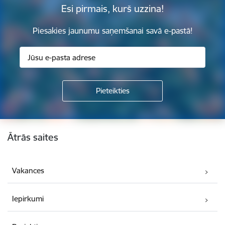
Esi pirmais, kurš uzzina!
Piesakies jaunumu saņemšanai savā e-pastā!
Kājene
Ātrās saites
Vakances
Iepirkumi