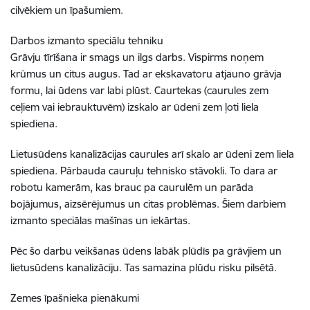
cilvēkiem un īpašumiem.
Darbos izmanto speciālu tehniku
Grāvju tīrīšana ir smags un ilgs darbs. Vispirms noņem
krūmus un citus augus. Tad ar ekskavatoru atjauno grāvja
formu, lai ūdens var labi plūst. Caurtekas (caurules zem
ceļiem vai iebrauktuvēm) izskalo ar ūdeni zem ļoti liela
spiediena.
Lietusūdens kanalizācijas caurules arī skalo ar ūdeni zem liela
spiediena. Pārbauda cauruļu tehnisko stāvokli. To dara ar
robotu kamerām, kas brauc pa caurulēm un parāda
bojājumus, aizsērējumus un citas problēmas. Šiem darbiem
izmanto speciālas mašīnas un iekārtas.
Pēc šo darbu veikšanas ūdens labāk plūdīs pa grāvjiem un
lietusūdens kanalizāciju. Tas samazina plūdu risku pilsētā.
Zemes īpašnieka pienākumi