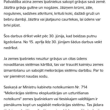
Pašvaldība aicina zemes īpašniekus sakopt grāvjus savā zemē.
Jāiztīra grāvja gultne un nogāzes. Jāizņem krūmi, zāle,
nogulsnes, sadzīves atkritumi, krituši koki, dažādi gruži un
bebru dambji. Jāiztīra vai jāatjauno caurtekas, lai ūdens var
brīvi plūst.
Šos darbus drīkst veikt pēc 30. jūnija, kad beidzas putnu
ligzdošana. No 15. aprīļa līdz 30. jūnijam šādus darbus veikt
nedrīkst.
Ja zemes īpašnieks neuztur grāvjus un citas ūdens
novadīšanas sistēmas kārtībā, tas var traucēt kaimiņu zemes
izmantošanu un sabojāt meliorācijas sistēmu darbību. Par to
var piemērot naudas sodu.
Saskaņā ar Ministru kabineta noteikumiem Nr. 714
“Meliorācijas sistēmu ekspluatācijas un uzturēšanas
noteikumi” zemes īpašniekam vai tiesiskajam valdītājam ir
pienākums kopt un saglabāt meliorācijas sistēmu. Tas jādara