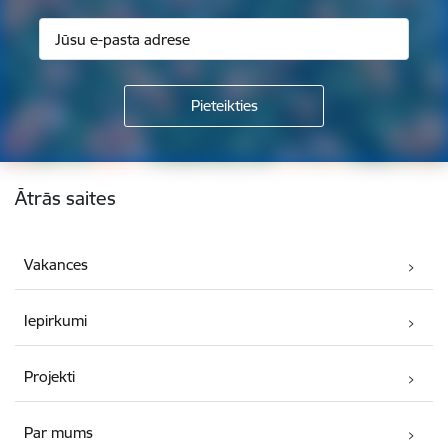
Kājene
Ātrās saites
Vakances
Iepirkumi
Projekti
Par mums