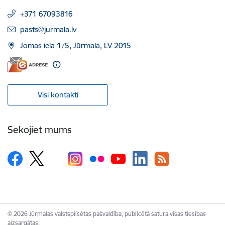
+371 67093816
E-pasts:
pasts@jurmala.lv
Jomas iela 1/5, Jūrmala, LV 2015
Visi kontakti
Sekojiet mums
© 2026 Jūrmalas valstspilsētas pašvaldība, publicētā satura visas tiesības
aizsargātas.