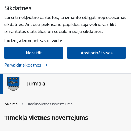
Pāriet uz lapas saturu
Sīkdatnes
Spied
lai meklētu
Enter
Lai šī tīmekļvietne darbotos, tā izmanto obligāti nepieciešamās
sīkdatnes. Ar Jūsu piekrišanu papildus šajā vietnē var tikt
izmantotas statistikas un sociālo mediju sīkdatnes.
Lūdzu, atzīmējiet savu izvēli:
Noraidīt
Apstiprināt visas
Pārvaldīt sīkdatnes
Sākums
Tīmekļa vietnes novērtējums
Tīmekļa vietnes novērtējums