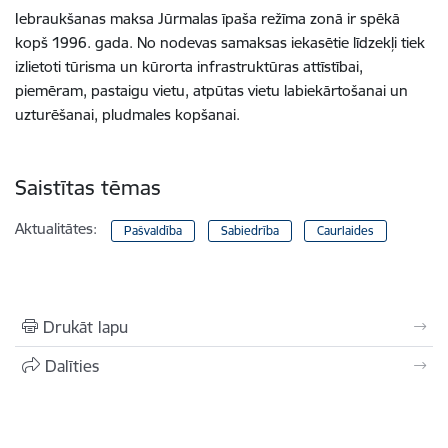
Iebraukšanas maksa Jūrmalas īpaša režīma zonā ir spēkā
kopš 1996. gada. No nodevas samaksas iekasētie līdzekļi tiek
izlietoti tūrisma un kūrorta infrastruktūras attīstībai,
piemēram, pastaigu vietu, atpūtas vietu labiekārtošanai un
uzturēšanai, pludmales kopšanai.
Saistītas tēmas
Aktualitātes:
Pašvaldība
Sabiedrība
Caurlaides
Drukāt lapu
Dalīties