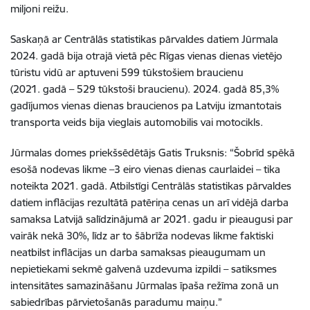
miljoni reižu.
Saskaņā ar Centrālās statistikas pārvaldes datiem Jūrmala
2024. gadā bija otrajā vietā pēc Rīgas vienas dienas vietējo
tūristu vidū ar aptuveni 599 tūkstošiem braucienu
(2021. gadā – 529 tūkstoši braucienu). 2024. gadā 85,3%
gadījumos vienas dienas braucienos pa Latviju izmantotais
transporta veids bija vieglais automobilis vai motocikls.
Jūrmalas domes priekšsēdētājs Gatis Truksnis: “Šobrīd spēkā
esošā nodevas likme –3 eiro vienas dienas caurlaidei – tika
noteikta 2021. gadā. Atbilstīgi Centrālās statistikas pārvaldes
datiem inflācijas rezultātā patēriņa cenas un arī vidējā darba
samaksa Latvijā salīdzinājumā ar 2021. gadu ir pieaugusi par
vairāk nekā 30%, līdz ar to šābrīža nodevas likme faktiski
neatbilst inflācijas un darba samaksas pieaugumam un
nepietiekami sekmē galvenā uzdevuma izpildi – satiksmes
intensitātes samazināšanu Jūrmalas īpaša režīma zonā un
sabiedrības pārvietošanās paradumu maiņu.”