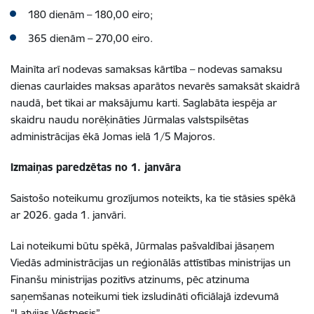
180 dienām – 180,00 eiro;
365 dienām – 270,00 eiro.
Mainīta arī nodevas samaksas kārtība – nodevas samaksu
dienas caurlaides maksas aparātos nevarēs samaksāt skaidrā
naudā, bet tikai ar maksājumu karti. Saglabāta iespēja ar
skaidru naudu norēķināties Jūrmalas valstspilsētas
administrācijas ēkā Jomas ielā 1/5 Majoros.
Izmaiņas paredzētas no 1. janvāra
Saistošo noteikumu grozījumos noteikts, ka tie stāsies spēkā
ar 2026. gada 1. janvāri.
Lai noteikumi būtu spēkā, Jūrmalas pašvaldībai jāsaņem
Viedās administrācijas un reģionālās attīstības ministrijas un
Finanšu ministrijas pozitīvs atzinums, pēc atzinuma
saņemšanas noteikumi tiek izsludināti oficiālajā izdevumā
“Latvijas Vēstnesis”.