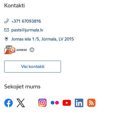
Kontakti
+371 67093816
E-pasts:
pasts@jurmala.lv
Jomas iela 1/5, Jūrmala, LV 2015
Visi kontakti
Sekojiet mums