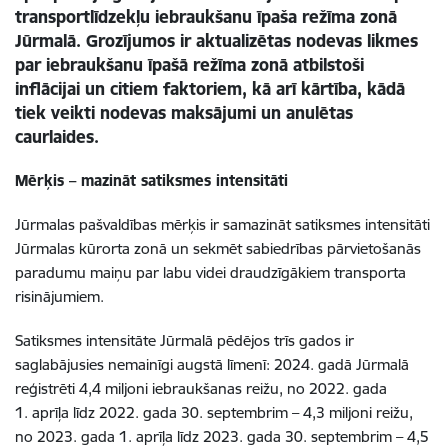
transportlīdzekļu iebraukšanu īpaša režīma zonā
Jūrmalā. Grozījumos ir aktualizētas nodevas likmes
par iebraukšanu īpašā režīma zonā atbilstoši
inflācijai un citiem faktoriem, kā arī kārtība, kādā
tiek veikti nodevas maksājumi un anulētas
caurlaides.
Mērķis – mazināt satiksmes intensitāti
Jūrmalas pašvaldības mērķis ir samazināt satiksmes intensitāti
Jūrmalas kūrorta zonā un sekmēt sabiedrības pārvietošanās
paradumu maiņu par labu videi draudzīgākiem transporta
risinājumiem.
Satiksmes intensitāte Jūrmalā pēdējos trīs gados ir
saglabājusies nemainīgi augstā līmenī: 2024. gadā Jūrmalā
reģistrēti 4,4 miljoni iebraukšanas reižu, no 2022. gada
1. aprīļa līdz 2022. gada 30. septembrim – 4,3 miljoni reižu,
no 2023. gada 1. aprīļa līdz 2023. gada 30. septembrim – 4,5