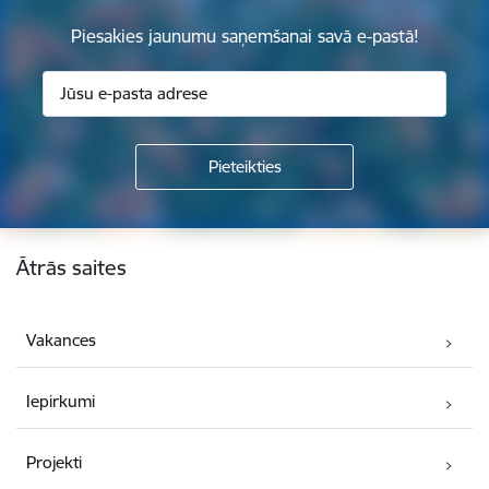
Piesakies jaunumu saņemšanai savā e-pastā!
Kājene
Ātrās saites
Vakances
Iepirkumi
Projekti