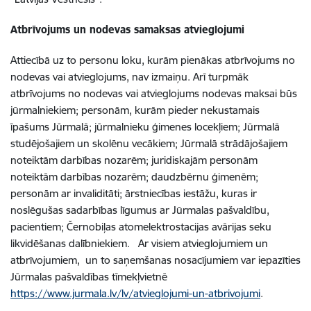
Atbrīvojums un nodevas samaksas atvieglojumi
Attiecībā uz to personu loku, kurām pienākas atbrīvojums no
nodevas vai atvieglojums, nav izmaiņu. Arī turpmāk
atbrīvojums no nodevas vai atvieglojums nodevas maksai būs
jūrmalniekiem; personām, kurām pieder nekustamais
īpašums Jūrmalā; jūrmalnieku ģimenes locekļiem; Jūrmalā
studējošajiem un skolēnu vecākiem; Jūrmalā strādājošajiem
noteiktām darbības nozarēm; juridiskajām personām
noteiktām darbības nozarēm; daudzbērnu ģimenēm;
personām ar invaliditāti; ārstniecības iestāžu, kuras ir
noslēgušas sadarbības līgumus ar Jūrmalas pašvaldību,
pacientiem; Černobiļas atomelektrostacijas avārijas seku
likvidēšanas dalībniekiem. Ar visiem atvieglojumiem un
atbrīvojumiem, un to saņemšanas nosacījumiem var iepazīties
Jūrmalas pašvaldības tīmekļvietnē
https://www.jurmala.lv/lv/atvieglojumi-un-atbrivojumi
.