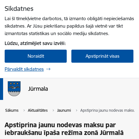
Pāriet uz lapas saturu
Sīkdatnes
Spied
lai meklētu
Enter
Lai šī tīmekļvietne darbotos, tā izmanto obligāti nepieciešamās
sīkdatnes. Ar Jūsu piekrišanu papildus šajā vietnē var tikt
izmantotas statistikas un sociālo mediju sīkdatnes.
Lūdzu, atzīmējiet savu izvēli:
Noraidīt
Apstiprināt visas
Pārvaldīt sīkdatnes
Sākums
Aktualitātes
Jaunumi
Apstiprina jaunu nodevas maksu p
Apstiprina jaunu nodevas maksu par
iebraukšanu īpaša režīma zonā Jūrmalā