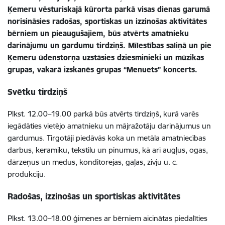
Ķemeru vēsturiskajā kūrorta parkā visas dienas garumā
norisināsies radošas, sportiskas un izzinošas aktivitātes
bērniem un pieaugušajiem, būs atvērts amatnieku
darinājumu un gardumu tirdziņš. Mīlestības saliņā un pie
Ķemeru ūdenstorņa uzstāsies dziesminieki un mūzikas
grupas, vakarā izskanēs grupas “Menuets” koncerts.
Svētku tirdziņš
Plkst. 12.00–19.00 parkā būs atvērts tirdziņš, kurā varēs
iegādāties vietējo amatnieku un mājražotāju darinājumus un
gardumus. Tirgotāji piedāvās koka un metāla amatniecības
darbus, keramiku, tekstilu un pinumus, kā arī augļus, ogas,
dārzeņus un medus, konditorejas, gaļas, zivju u. c.
produkciju.
Radošas, izzinošas un sportiskas aktivitātes
Plkst. 13.00–18.00 ģimenes ar bērniem aicinātas piedalīties