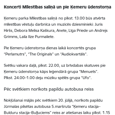
Koncerti Mīlestības saliņā un pie Ķemeru ūdenstorņa
Ķemeru parka Mīlestības saliņā
no plkst. 13.00
būs atvērta
mīlestības vēstuļu darbnīca
un muzicēs dziesminieki: Juris
Hiršs, Debora Melisa Kaškura, Anete, Līga Priede un Andrejs
Grimms, Laila Ilze Purmaliete.
Pie Ķemeru ūdenstorņa dienas laikā koncertēs grupa
“Perlamutrs”, “
The Originals
” un “
Audiokvartāls”
.
Svētku vakara daļā, plkst. 22.00, uz brīvdabas skatuves pie
Ķemeru ūdenstorņa kāps leģendārā grupa “Menuets”.
Plkst. 24.00–1.00 deju mūziku spēlēs grupa “Ufo”.
Pēc svētkiem norīkots papildu autobusa reiss
Nokļūšanai mājās pēc svētkiem 20. jūlijā, norīkots papildu
Jūrmalas pilsētas autobusa 5.maršruta
“Ķemeru stacija–
Bulduru stacija–Buļļuciems” reiss
ar atiešanas laiku plkst. 1.15