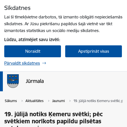
Pāriet uz lapas saturu
Sīkdatnes
Spied
lai meklētu
Enter
Lai šī tīmekļvietne darbotos, tā izmanto obligāti nepieciešamās
sīkdatnes. Ar Jūsu piekrišanu papildus šajā vietnē var tikt
izmantotas statistikas un sociālo mediju sīkdatnes.
Lūdzu, atzīmējiet savu izvēli:
Noraidīt
Apstiprināt visas
Pārvaldīt sīkdatnes
Sākums
Aktualitātes
Jaunumi
19. jūlijā notiks Ķemeru svētki; pē
19. jūlijā notiks Ķemeru svētki; pēc
svētkiem norīkots papildu pilsētas