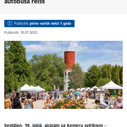
autobusa reiss
Publicēts
pirms vairāk nekā 1 gada
Publicēts: 10.07.2025.
Sestdien, 19. jūlijā, aicinām uz Ķemeru svētkiem –