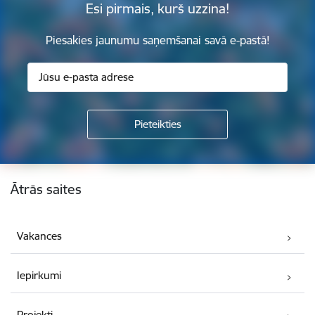
Esi pirmais, kurš uzzina!
Piesakies jaunumu saņemšanai savā e-pastā!
Kājene
Ātrās saites
Vakances
Iepirkumi
Projekti