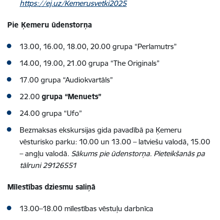
https://ej.uz/Kemerusvetki2025
Pie Ķemeru ūdenstorņa
13.00, 16.00, 18.00, 20.00 grupa “Perlamutrs”
14.00, 19.00, 21.00 grupa “The Originals”
17.00 grupa “Audiokvartāls”
22.00
grupa “Menuets”
24.00 grupa “Ufo”
Bezmaksas ekskursijas gida pavadībā pa Ķemeru
vēsturisko parku:
10.00 un 13.00 – latviešu valodā
,
15.00
– angļu valodā
.
Sākums pie ūdenstorņa. Pieteikšanās pa
tālruni 29126551
Mīlestības dziesmu saliņā
13.00–18.00 mīlestības vēstuļu darbnīca