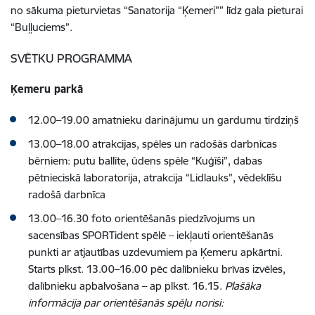
no sākuma pieturvietas “Sanatorija “Ķemeri””
līdz
gala pieturai
“Buļļuciems”.
SVĒTKU PROGRAMMA
Ķemeru parkā
12.00–19.00 amatnieku darinājumu un gardumu tirdziņš
13.00–18.00 atrakcijas, spēles un radošās darbnīcas
bērniem: putu ballīte, ūdens spēle “Kuģīši”, dabas
pētnieciskā laboratorija, atrakcija “Lidlauks”, vēdeklīšu
radošā darbnīca
13.00–16.30 foto orientēšanās piedzīvojums un
sacensības SPORTident spēlē – iekļauti orientēšanās
punkti ar atjautības uzdevumiem pa Ķemeru apkārtni.
Starts plkst. 13.00–16.00 pēc dalībnieku brīvas izvēles
,
dalībnieku apbalvošana – ap plkst. 16.15.
Plašāka
informācija par orientēšanās spēļu norisi: