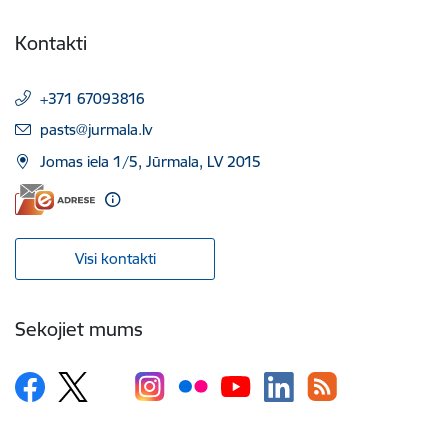
Kontakti
+371 67093816
E-pasts:
pasts@jurmala.lv
Jomas iela 1/5, Jūrmala, LV 2015
Visi kontakti
Sekojiet mums