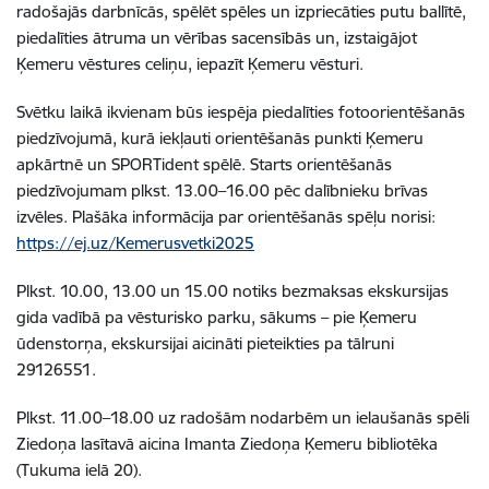
radošajās darbnīcās, spēlēt spēles un izpriecāties putu ballītē,
piedalīties
ātruma un vērības sacensībās
un, izstaigājot
Ķemeru vēstures celiņu, iepazīt Ķemeru vēsturi.
Svētku laikā ikvienam būs iespēja piedalīties fotoorientēšanās
piedzīvojumā, kurā iekļauti orientēšanās punkti Ķemeru
apkārtnē un SPORTident spēlē. Starts orientēšanās
piedzīvojumam plkst. 13.00–16.00 pēc dalībnieku brīvas
izvēles. Plašāka informācija par orientēšanās spēļu norisi:
https://ej.uz/Kemerusvetki2025
Plkst. 10.00, 13.00 un 15.00 notiks bezmaksas ekskursijas
gida vadībā pa vēsturisko parku, sākums – pie Ķemeru
ūdenstorņa, ekskursijai aicināti pieteikties pa tālruni
29126551
.
Plkst. 11.00–18.00 uz radošām nodarbēm un ielaušanās spēli
Ziedoņa lasītavā aicina Imanta Ziedoņa Ķemeru bibliotēka
(Tukuma ielā 20).