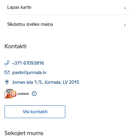
Lapas karte
Sīkdatņu izvēles maiņa
Kontakti
+371 67093816
E-pasts:
pasts@jurmala.lv
Jomas iela 1/5, Jūrmala, LV 2015
Visi kontakti
Sekojiet mums