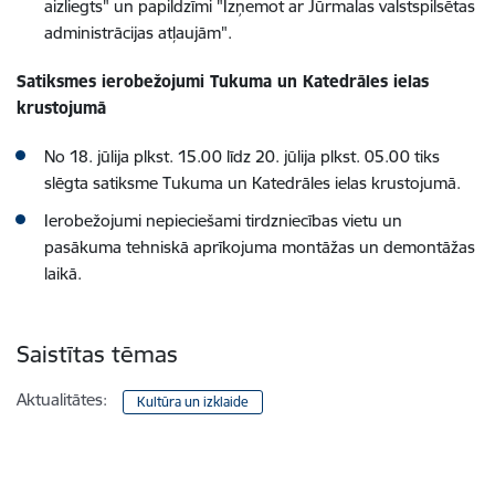
aizliegts" un papildzīmi "Izņemot ar Jūrmalas valstspilsētas
administrācijas atļaujām".
Satiksmes ierobežojumi Tukuma un Katedrāles ielas
krustojumā
No 18. jūlija plkst. 15.00 līdz 20. jūlija plkst. 05.00 tiks
slēgta satiksme Tukuma un Katedrāles ielas krustojumā.
Ierobežojumi nepieciešami tirdzniecības vietu un
pasākuma tehniskā aprīkojuma montāžas un demontāžas
laikā.
Saistītas tēmas
Aktualitātes:
Kultūra un izklaide