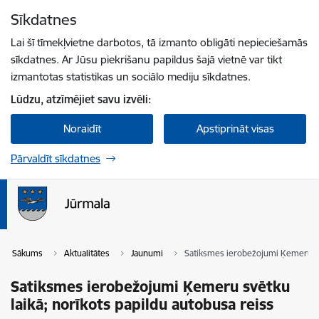
Pāriet uz lapas saturu
Sīkdatnes
Spied
lai meklētu
Enter
Lai šī tīmekļvietne darbotos, tā izmanto obligāti nepieciešamās
sīkdatnes. Ar Jūsu piekrišanu papildus šajā vietnē var tikt
izmantotas statistikas un sociālo mediju sīkdatnes.
Lūdzu, atzīmējiet savu izvēli:
Noraidīt
Apstiprināt visas
Pārvaldīt sīkdatnes
Sākums
Aktualitātes
Jaunumi
Satiksmes ierobežojumi Ķemeru svē
Satiksmes ierobežojumi Ķemeru svētku
laikā; norīkots papildu autobusa reiss