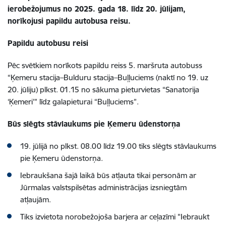
ierobežojumus no 2025. gada 18. līdz 20. jūlijam,
norīkojusi papildu autobusa reisu.
Papildu autobusu reisi
Pēc svētkiem norīkots papildu reiss 5. maršruta autobuss
“Ķemeru stacija–Bulduru stacija–Buļļuciems (naktī no 19. uz
20. jūliju) plkst. 01.15 no sākuma pieturvietas “Sanatorija
‘Ķemeri’” līdz galapieturai “Buļļuciems”.
Būs slēgts stāvlaukums pie Ķemeru ūdenstorņa
19. jūlijā no plkst. 08.00 līdz 19.00 tiks slēgts stāvlaukums
pie Ķemeru ūdenstorņa.
Iebraukšana šajā laikā būs atļauta tikai personām ar
Jūrmalas valstspilsētas administrācijas izsniegtām
atļaujām.
Tiks izvietota norobežojoša barjera ar ceļazīmi "Iebraukt