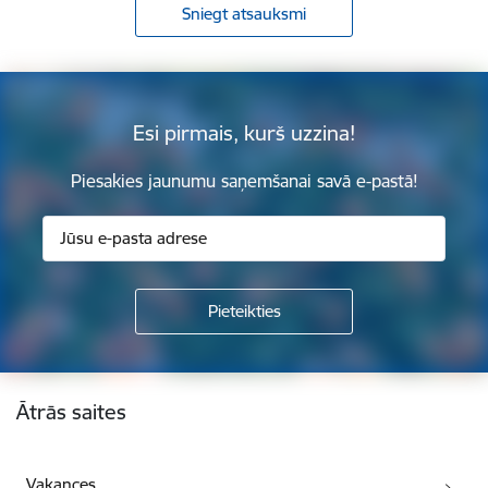
Sniegt atsauksmi
Esi pirmais, kurš uzzina!
Piesakies jaunumu saņemšanai savā e-pastā!
Kājene
Ātrās saites
Vakances