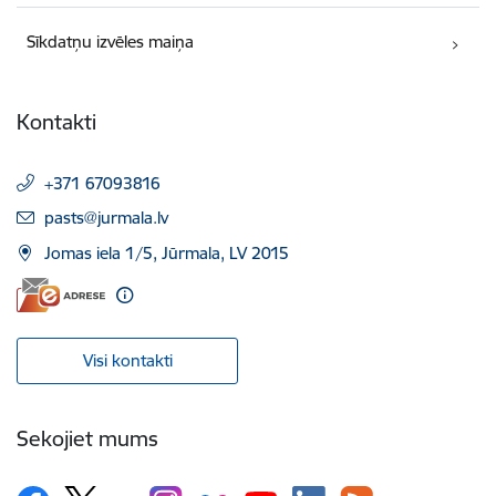
Sīkdatņu izvēles maiņa
Kontakti
+371 67093816
E-pasts:
pasts@jurmala.lv
Jomas iela 1/5, Jūrmala, LV 2015
Visi kontakti
Sekojiet mums