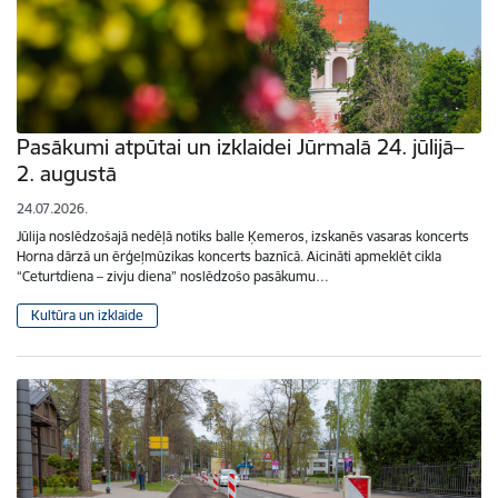
Pasākumi atpūtai un izklaidei Jūrmalā 24. jūlijā–
2. augustā
24.07.2026.
Jūlija noslēdzošajā nedēļā notiks balle Ķemeros, izskanēs vasaras koncerts
Horna dārzā un ērģeļmūzikas koncerts baznīcā. Aicināti apmeklēt cikla
“Ceturtdiena – zivju diena” noslēdzošo pasākumu…
Kultūra un izklaide