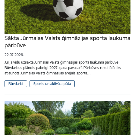
Sākta Jūrmalas Valsts ģimnāzijas sporta laukuma
pārbūve
22.07.2026.
Jūlija vidū uzsākta Jūrmalas Valsts ģimnāzijas sporta laukuma pārbūve.
Būvdarbus plānots pabeigt 2027. gada pavasarī. Pārbūves rezultātā tiks
atjaunots Jūrmalas Valsts ģimnāzijas ārējais sporta…
Būvdarbi
Sports un aktīvā atpūta