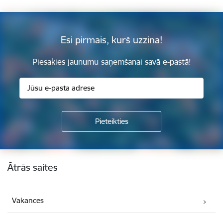
Esi pirmais, kurš uzzina!
Piesakies jaunumu saņemšanai savā e-pastā!
Kājene
Ātrās saites
Vakances