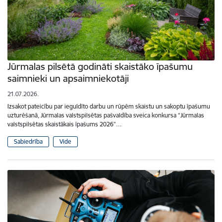
Jūrmalas pilsētā godināti skaistāko īpašumu
saimnieki un apsaimniekotāji
21.07.2026.
Izsakot pateicību par ieguldīto darbu un rūpēm skaistu un sakoptu īpašumu
uzturēšanā, Jūrmalas valstspilsētas pašvaldība sveica konkursa “Jūrmalas
valstspilsētas skaistākais īpašums 2026”…
Sabiedrība
Vide