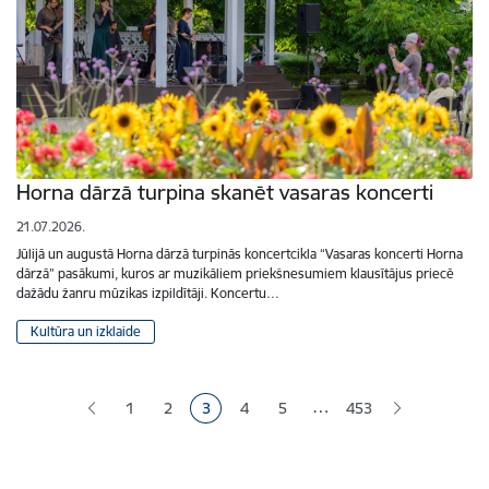
Horna dārzā turpina skanēt vasaras koncerti
21.07.2026.
Jūlijā un augustā Horna dārzā turpinās koncertcikla “Vasaras koncerti Horna
dārzā” pasākumi, kuros ar muzikāliem priekšnesumiem klausītājus priecē
dažādu žanru mūzikas izpildītāji. Koncertu…
Kultūra un izklaide
Lapošana
…
1
2
3
4
5
453
Lapa
Lapa
Pašreizējā lapa
Lapa
Lapa