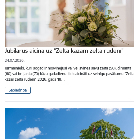
Jubilārus aicina uz “Zelta kāzām zelta rudenī”
24.07.2026.
Jūrmalnieki, kuri šogad ir nosvinējuši vai vēl svinēs savu zelta (50), dimanta
(60) vai briljanta (70) kāzu gadadienu, tiek aicināti uz svinīgu pasākumu “Zelta
kāzas zelta rudenī” 2026. gada 18…
Sabiedrība