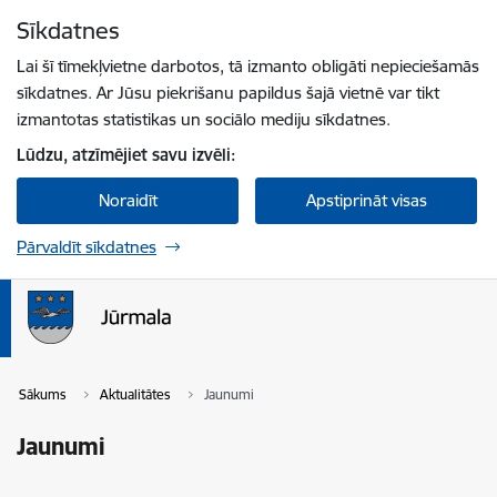
Pāriet uz lapas saturu
Sīkdatnes
Spied
lai meklētu
Enter
Lai šī tīmekļvietne darbotos, tā izmanto obligāti nepieciešamās
sīkdatnes. Ar Jūsu piekrišanu papildus šajā vietnē var tikt
izmantotas statistikas un sociālo mediju sīkdatnes.
Lūdzu, atzīmējiet savu izvēli:
Noraidīt
Apstiprināt visas
Pārvaldīt sīkdatnes
Sākums
Aktualitātes
Jaunumi
Jaunumi