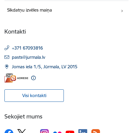
Sīkdatņu izvēles maiņa
Kontakti
+371 67093816
E-pasts:
pasts@jurmala.lv
Jomas iela 1/5, Jūrmala, LV 2015
Visi kontakti
Sekojiet mums