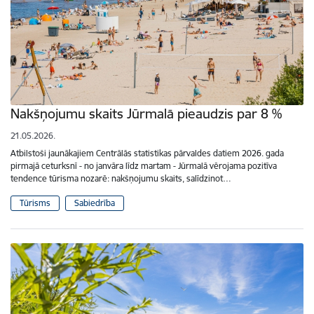
Nakšņojumu skaits Jūrmalā pieaudzis par 8 %
21.05.2026.
Atbilstoši jaunākajiem Centrālās statistikas pārvaldes datiem 2026. gada
pirmajā ceturksnī - no janvāra līdz martam - Jūrmalā vērojama pozitīva
tendence tūrisma nozarē: nakšņojumu skaits, salīdzinot…
Tūrisms
Sabiedrība