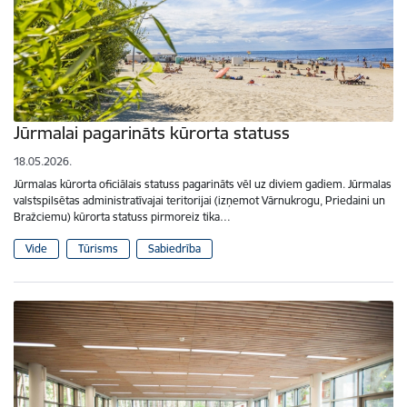
Jūrmalai pagarināts kūrorta statuss
18.05.2026.
Jūrmalas kūrorta oficiālais statuss pagarināts vēl uz diviem gadiem. Jūrmalas
valstspilsētas administratīvajai teritorijai (izņemot Vārnukrogu, Priedaini un
Bražciemu) kūrorta statuss pirmoreiz tika…
Vide
Tūrisms
Sabiedrība