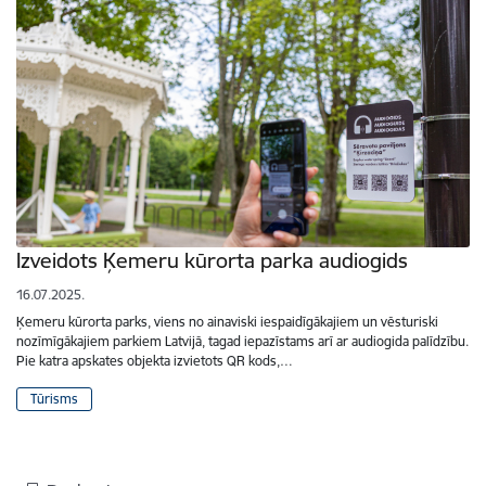
Izveidots Ķemeru kūrorta parka audiogids
16.07.2025.
Ķemeru kūrorta parks, viens no ainaviski iespaidīgākajiem un vēsturiski
nozīmīgākajiem parkiem Latvijā, tagad iepazīstams arī ar audiogida palīdzību.
Pie katra apskates objekta izvietots QR kods,…
Tūrisms