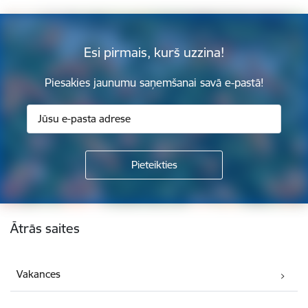
Esi pirmais, kurš uzzina!
Piesakies jaunumu saņemšanai savā e-pastā!
Kājene
Ātrās saites
Vakances