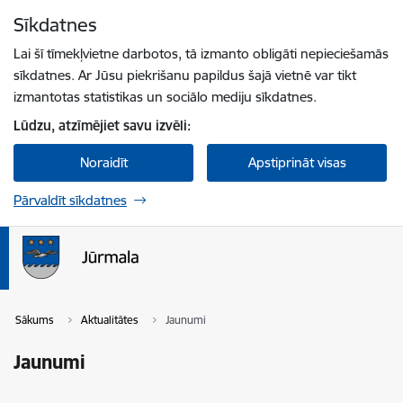
Pāriet uz lapas saturu
Sīkdatnes
Spied
lai meklētu
Enter
Lai šī tīmekļvietne darbotos, tā izmanto obligāti nepieciešamās
sīkdatnes. Ar Jūsu piekrišanu papildus šajā vietnē var tikt
izmantotas statistikas un sociālo mediju sīkdatnes.
Lūdzu, atzīmējiet savu izvēli:
Noraidīt
Apstiprināt visas
Pārvaldīt sīkdatnes
Sākums
Aktualitātes
Jaunumi
Jaunumi