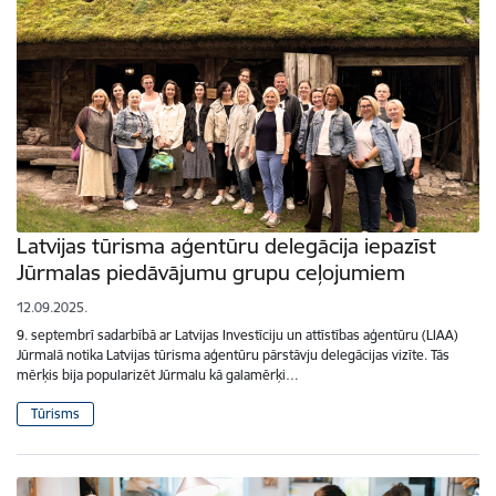
Latvijas tūrisma aģentūru delegācija iepazīst
Jūrmalas piedāvājumu grupu ceļojumiem
12.09.2025.
9. septembrī sadarbībā ar Latvijas Investīciju un attīstības aģentūru (LIAA)
Jūrmalā notika Latvijas tūrisma aģentūru pārstāvju delegācijas vizīte. Tās
mērķis bija popularizēt Jūrmalu kā galamērķi…
Tūrisms