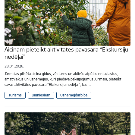
Aicinām pieteikt aktivitātes pavasara “Ekskursiju
nedēļai”
28.01.2026.
Jūrmalas pilsēta aicina gidus, vēstures un aktīvās atpūtas entuziastus,
amatniekus un uzņēmējus, kuri piedāvā pakalpojumus Jūrmalā, pieteikt
savas aktivitātes pavasara “Ekskursiju nedēļai”, kas…
Tūrisms
Jauniešiem
Uzņēmējdarbība