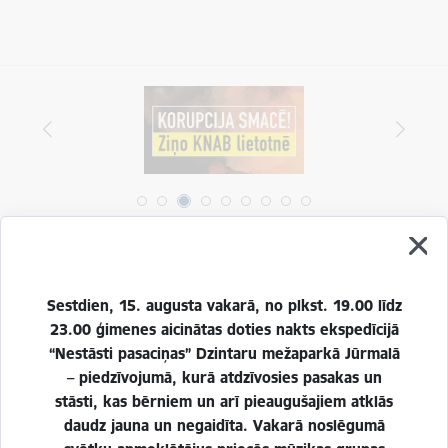
Vai šī informācija bija noderīga?
Sestdien, 15. augusta vakarā, no plkst. 19.00 līdz
23.00 ģimenes aicinātas doties nakts ekspedīcijā
Sniegt atsauksmi
“Nestāsti pasaciņas” Dzintaru mežaparkā Jūrmalā
– piedzīvojumā, kurā atdzīvosies pasakas un
stāsti, kas bērniem un arī pieaugušajiem atklās
daudz jauna un negaidīta. Vakarā noslēgumā
Esi pirmais, kurš uzzina!