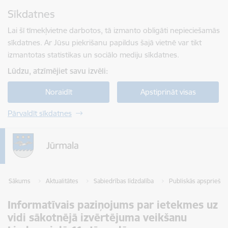
Pāriet uz lapas saturu
Sīkdatnes
Spied
lai meklētu
Enter
Lai šī tīmekļvietne darbotos, tā izmanto obligāti nepieciešamās
sīkdatnes. Ar Jūsu piekrišanu papildus šajā vietnē var tikt
izmantotas statistikas un sociālo mediju sīkdatnes.
Lūdzu, atzīmējiet savu izvēli:
Noraidīt
Apstiprināt visas
Pārvaldīt sīkdatnes
Sākums
Aktualitātes
Sabiedrības līdzdalība
Publiskās apspriešan
Informatīvais paziņojums par ietekmes uz
vidi sākotnējā izvērtējuma veikšanu