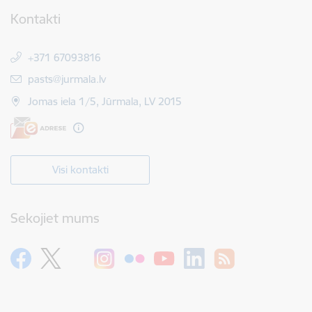
Kontakti
+371 67093816
E-pasts:
pasts@jurmala.lv
Jomas iela 1/5, Jūrmala, LV 2015
Visi kontakti
Sekojiet mums