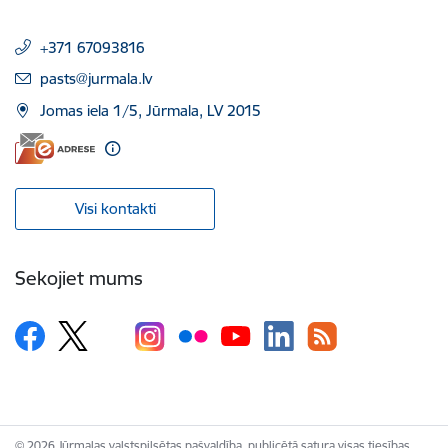
+371 67093816
E-pasts:
pasts@jurmala.lv
Jomas iela 1/5, Jūrmala, LV 2015
Visi kontakti
Sekojiet mums
© 2026 Jūrmalas valstspilsētas pašvaldība, publicētā satura visas tiesības