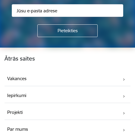
Kājene
Ātrās saites
Vakances
Iepirkumi
Projekti
Par mums