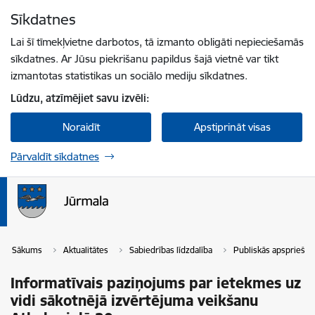
Pāriet uz lapas saturu
Sīkdatnes
Spied
lai meklētu
Enter
Lai šī tīmekļvietne darbotos, tā izmanto obligāti nepieciešamās
sīkdatnes. Ar Jūsu piekrišanu papildus šajā vietnē var tikt
izmantotas statistikas un sociālo mediju sīkdatnes.
Lūdzu, atzīmējiet savu izvēli:
Noraidīt
Apstiprināt visas
Pārvaldīt sīkdatnes
Sākums
Aktualitātes
Sabiedrības līdzdalība
Publiskās apspriešan
Informatīvais paziņojums par ietekmes uz
vidi sākotnējā izvērtējuma veikšanu