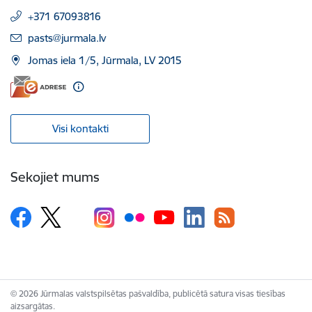
+371 67093816
E-pasts:
pasts@jurmala.lv
Jomas iela 1/5, Jūrmala, LV 2015
Visi kontakti
Sekojiet mums
© 2026 Jūrmalas valstspilsētas pašvaldība, publicētā satura visas tiesības
aizsargātas.