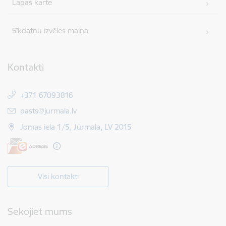
Lapas karte
Sīkdatņu izvēles maiņa
Kontakti
+371 67093816
E-pasts:
pasts@jurmala.lv
Jomas iela 1/5, Jūrmala, LV 2015
Visi kontakti
Sekojiet mums