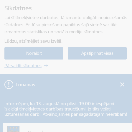
Pāriet uz lapas saturu
Sīkdatnes
Spied
lai meklētu
Enter
Lai šī tīmekļvietne darbotos, tā izmanto obligāti nepieciešamās
sīkdatnes. Ar Jūsu piekrišanu papildus šajā vietnē var tikt
izmantotas statistikas un sociālo mediju sīkdatnes.
Lūdzu, atzīmējiet savu izvēli:
Noraidīt
Apstiprināt visas
Pārvaldīt sīkdatnes
Izmaiņas
Informējam, ka 13. augustā no plkst. 19.00 ir iespējami
īslaicīgi tīmekļvietnes darbības traucējumi, jo tiks veikti
uzturēšanas darbi. Atvainojamies par sagādātajām neērtībām!