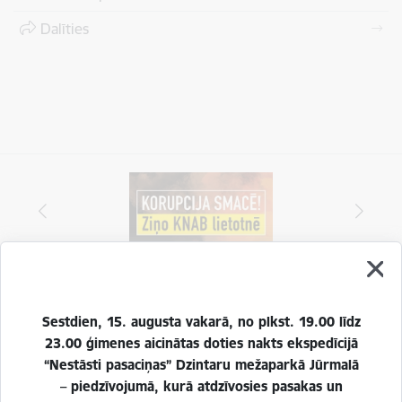
Dalīties
Sestdien, 15. augusta vakarā, no plkst. 19.00 līdz
Vai šī informācija bija noderīga?
23.00 ģimenes aicinātas doties nakts ekspedīcijā
“Nestāsti pasaciņas” Dzintaru mežaparkā Jūrmalā
– piedzīvojumā, kurā atdzīvosies pasakas un
Sniegt atsauksmi