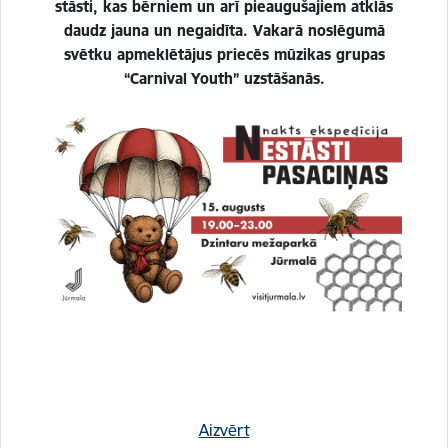
stāsti, kas bērniem un arī pieaugušajiem atklās
daudz jauna un negaidīta. Vakarā noslēgumā
svētku apmeklētājus priecēs mūzikas grupas
“Carnival Youth” uzstāšanās.
Esi pirmais, kurš uzzina!
Piesakies jaunumu saņemšanai savā e-pastā!
Kājene
Ātrās saites
Vakances
Aizvērt