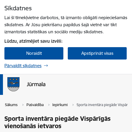
Pāriet uz lapas saturu
Sīkdatnes
Spied
lai meklētu
Enter
Lai šī tīmekļvietne darbotos, tā izmanto obligāti nepieciešamās
sīkdatnes. Ar Jūsu piekrišanu papildus šajā vietnē var tikt
izmantotas statistikas un sociālo mediju sīkdatnes.
Lūdzu, atzīmējiet savu izvēli:
Noraidīt
Apstiprināt visas
Pārvaldīt sīkdatnes
Sākums
Pašvaldība
Iepirkumi
Sporta inventāra piegāde Vispārīg
Sporta inventāra piegāde Vispārīgās
vienošanās ietvaros