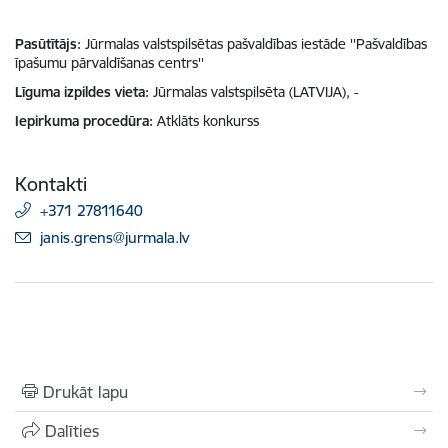
Pasūtītājs
Jūrmalas valstspilsētas pašvaldības iestāde ''Pašvaldības
īpašumu pārvaldīšanas centrs''
Līguma izpildes vieta
Jūrmalas valstspilsēta (LATVIJA), -
Iepirkuma procedūra
Atklāts konkurss
Kontakti
+371 27811640
E-pasts:
janis.grens@jurmala.lv
Drukāt lapu
Dalīties