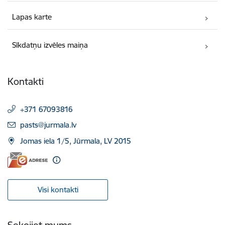
Lapas karte
Sīkdatņu izvēles maiņa
Kontakti
+371 67093816
E-pasts:
pasts@jurmala.lv
Jomas iela 1/5, Jūrmala, LV 2015
Visi kontakti
Sekojiet mums