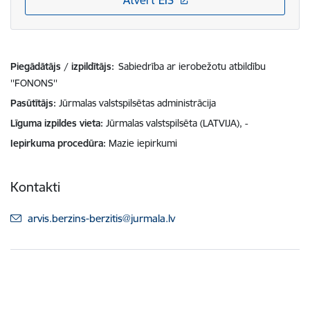
Atvērt EIS
Piegādātājs / izpildītājs:
Sabiedrība ar ierobežotu atbildību
''FONONS''
Pasūtītājs
Jūrmalas valstspilsētas administrācija
Līguma izpildes vieta
Jūrmalas valstspilsēta (LATVIJA), -
Iepirkuma procedūra
Mazie iepirkumi
Kontakti
E-pasts:
arvis.berzins-berzitis@jurmala.lv