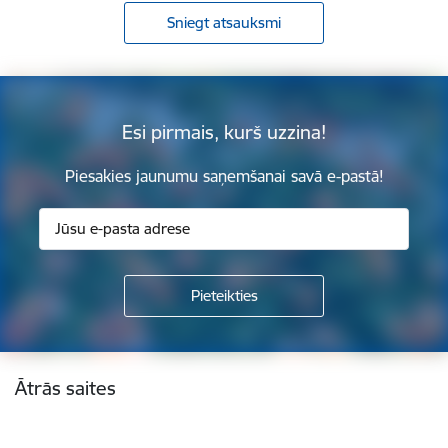
Sniegt atsauksmi
Esi pirmais, kurš uzzina!
Piesakies jaunumu saņemšanai savā e-pastā!
Kājene
Ātrās saites