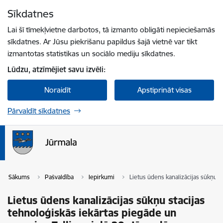
Pāriet uz lapas saturu
Sīkdatnes
Spied
lai meklētu
Enter
Lai šī tīmekļvietne darbotos, tā izmanto obligāti nepieciešamās
sīkdatnes. Ar Jūsu piekrišanu papildus šajā vietnē var tikt
izmantotas statistikas un sociālo mediju sīkdatnes.
Lūdzu, atzīmējiet savu izvēli:
Noraidīt
Apstiprināt visas
Pārvaldīt sīkdatnes
Sākums
Pašvaldība
Iepirkumi
Lietus ūdens kanalizācijas sūkņu s
Lietus ūdens kanalizācijas sūkņu stacijas
tehnoloģiskās iekārtas piegāde un