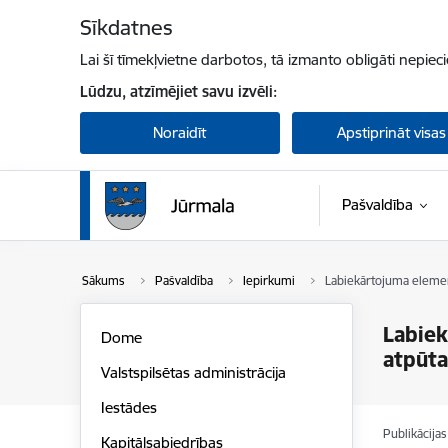
Pāriet uz lapas saturu
Sīkdatnes
Lai šī tīmekļvietne darbotos, tā izmanto obligāti nepiec
Lūdzu, atzīmējiet savu izvēli:
Noraidīt
Apstiprināt visas
Pašvaldība
Sākums
Pašvaldība
Iepirkumi
Labiekārtojuma element
Labiek
Dome
atpūta
Valstspilsētas administrācija
Iestādes
Publikācija
Kapitālsabiedrības