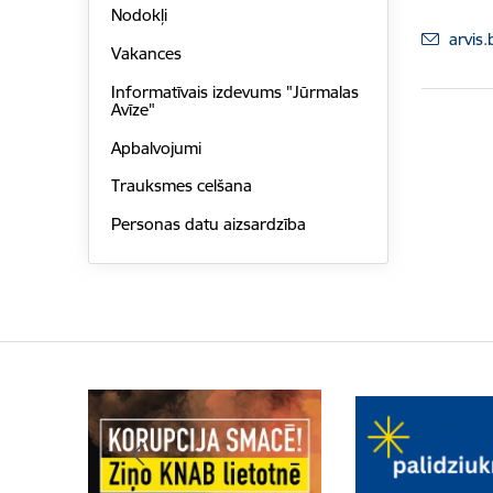
Nodokļi
E-pas
arvis.
Vakances
Informatīvais izdevums "Jūrmalas
Avīze"
Apbalvojumi
Trauksmes celšana
Personas datu aizsardzība