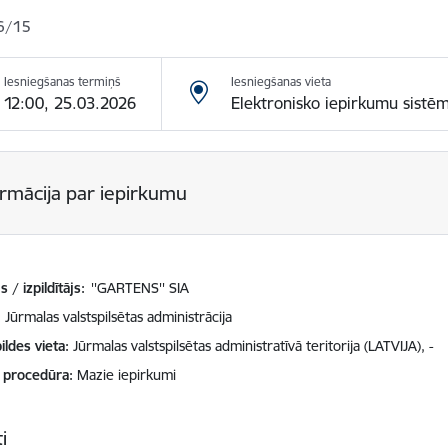
6/15
Iesniegšanas termiņš
Iesniegšanas vieta
12:00, 25.03.2026
Elektronisko iepirkumu sistē
ormācija par iepirkumu
 / izpildītājs:
''GARTENS'' SIA
Jūrmalas valstspilsētas administrācija
ildes vieta
Jūrmalas valstspilsētas administratīvā teritorija (LATVIJA), -
 procedūra
Mazie iepirkumi
i