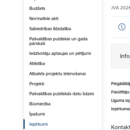
JVA 202
Budžets
Normatīvie akti
Sabiedrības līdzdalība
Pašvaldības publiskie un gada
pārskati
Iedzīvotāju aptaujas un pētījumi
Inf
Attīstība
Atbalsts projektu īstenošanai
Projekti
Piegādātājs
Pasūtītājs
Pašvaldības publiskās datu bāzes
Līguma izp
Būvniecība
Iepirkuma
Īpašumi
Iepirkumi
Kontakt