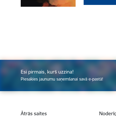
Esi pirmais, kurš uzzina!
Piesakies jaunumu saņemšanai savā e-pastā!
Kājene
Ātrās saites
Noderīg