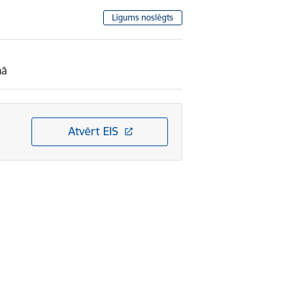
Līgums noslēgts
mā
Atvērt EIS