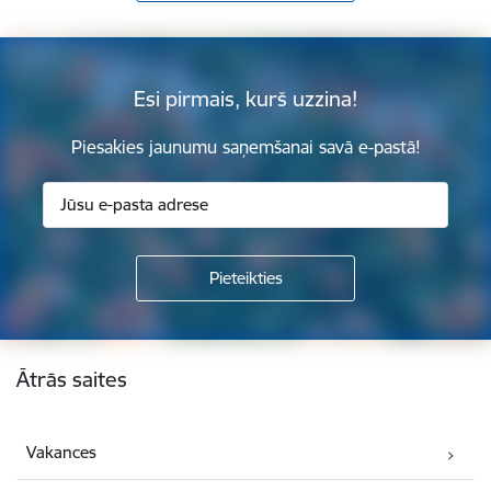
Esi pirmais, kurš uzzina!
Piesakies jaunumu saņemšanai savā e-pastā!
Kājene
Ātrās saites
Vakances