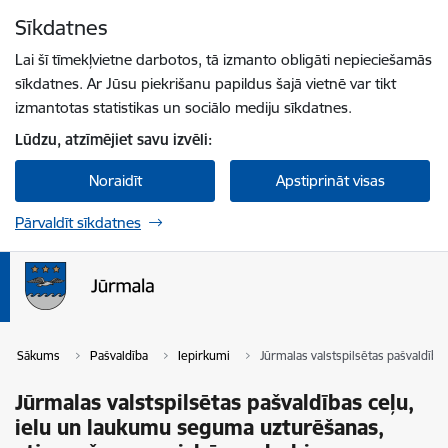
Pāriet uz lapas saturu
Sīkdatnes
Spied
lai meklētu
Enter
Lai šī tīmekļvietne darbotos, tā izmanto obligāti nepieciešamās
sīkdatnes. Ar Jūsu piekrišanu papildus šajā vietnē var tikt
izmantotas statistikas un sociālo mediju sīkdatnes.
Lūdzu, atzīmējiet savu izvēli:
Noraidīt
Apstiprināt visas
Pārvaldīt sīkdatnes
Sākums
Pašvaldība
Iepirkumi
Jūrmalas valstspilsētas pašvaldīb
Jūrmalas valstspilsētas pašvaldības ceļu,
ielu un laukumu seguma uzturēšanas,