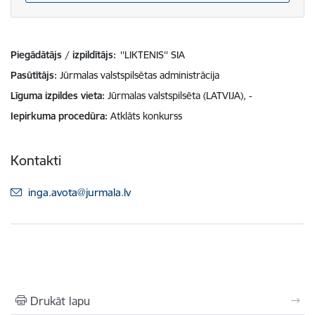
Piegādātājs / izpildītājs:
''LIKTENIS'' SIA
Pasūtītājs
Jūrmalas valstspilsētas administrācija
Līguma izpildes vieta
Jūrmalas valstspilsēta (LATVIJA), -
Iepirkuma procedūra
Atklāts konkurss
Kontakti
E-pasts:
inga.avota@jurmala.lv
Drukāt lapu