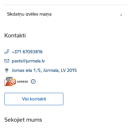
Sīkdatņu izvēles maiņa
Kontakti
+371 67093816
E-pasts:
pasts@jurmala.lv
Jomas iela 1/5, Jūrmala, LV 2015
Visi kontakti
Sekojiet mums