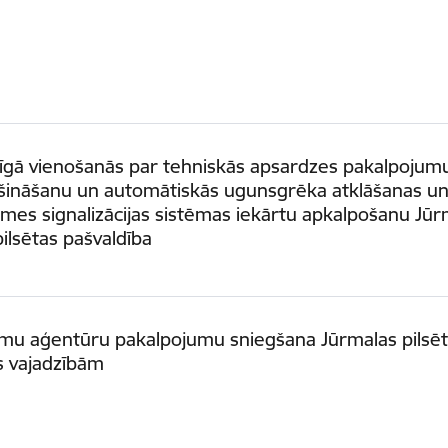
īgā vienošanās par tehniskās apsardzes pakalpojum
šināšanu un automātiskās ugunsgrēka atklāšanas u
mes signalizācijas sistēmas iekārtu apkalpošanu Jūr
pilsētas pašvaldība
umu aģentūru pakalpojumu sniegšana Jūrmalas pilsē
 vajadzībām