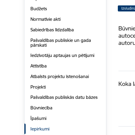
Budžets
Izsludin
Normatīvie akti
Būvnie
Sabiedrības līdzdalība
autoce
Pašvaldības publiskie un gada
autor
pārskati
Iedzīvotāju aptaujas un pētījumi
Attīstība
Atbalsts projektu īstenošanai
Koka l
Projekti
Pašvaldības publiskās datu bāzes
Būvniecība
Īpašumi
Iepirkumi