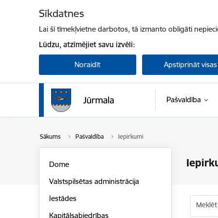
Pāriet uz lapas saturu
Sīkdatnes
Lai šī tīmekļvietne darbotos, tā izmanto obligāti nepiec
Lūdzu, atzīmējiet savu izvēli:
Noraidīt
Apstiprināt visas
Pašvaldība
Sākums
Pašvaldība
Iepirkumi
Iepirk
Dome
Valstspilsētas administrācija
Iestādes
Meklēt
Kapitālsabiedrības