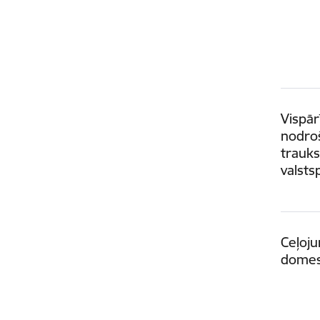
Vispār
nodro
trauks
valsts
Ceļoj
domes