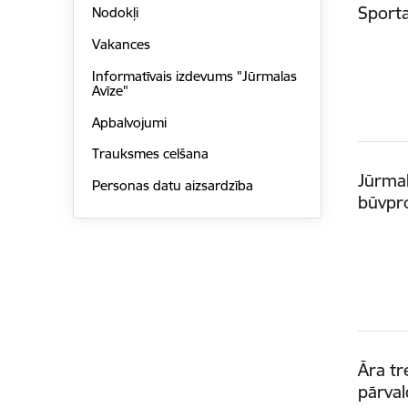
Sporta
Nodokļi
Vakances
Informatīvais izdevums "Jūrmalas
Avīze"
Apbalvojumi
Trauksmes celšana
Jūrma
Personas datu aizsardzība
būvpro
Āra tr
pārval