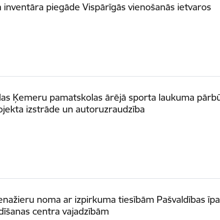
 inventāra piegāde Vispārīgās vienošanās ietvaros
las Ķemeru pamatskolas ārējā sporta laukuma pārb
jekta izstrāde un autoruzraudzība
enažieru noma ar izpirkuma tiesībām Pašvaldības ī
dīšanas centra vajadzībām