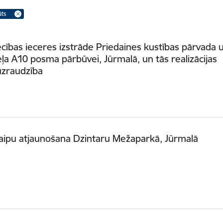
āts
cības ieceres izstrāde Priedaines kustības pārvada 
ļa A10 posma pārbūvei, Jūrmalā, un tās realizācijas
uzraudzība
aipu atjaunošana Dzintaru Mežaparkā, Jūrmalā