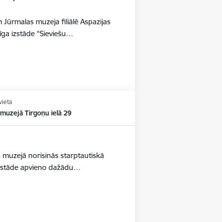
 Jūrmalas muzeja filiālē Aspazijas
ga izstāde “Sieviešu…
vieta
muzejā Tirgoņu ielā 29
s muzejā norisinās starptautiskā
 Izstāde apvieno dažādu…