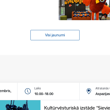
Visi jaunumi
Laiks
Atrašanās 
tembris,
10.00–18.00
Aspazija
Kultūrvēsturiskā izstāde “Siev