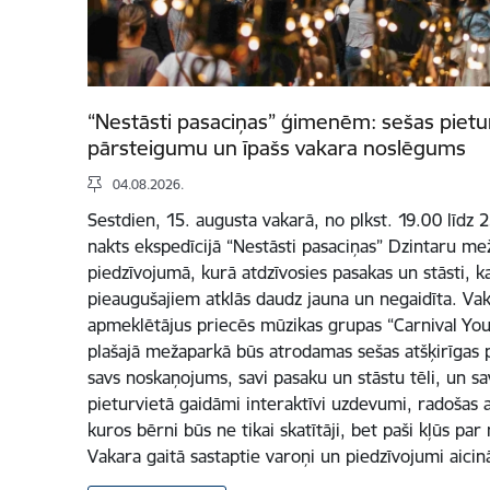
“Nestāsti pasaciņas” ģimenēm: sešas pietu
pārsteigumu un īpašs vakara noslēgums
04.08.2026.
Sestdien, 15. augusta vakarā, no plkst. 19.00 līdz 
nakts ekspedīcijā “Nestāsti pasaciņas” Dzintaru m
piedzīvojumā, kurā atdzīvosies pasakas un stāsti, k
pieaugušajiem atklās daudz jauna un negaidīta. V
apmeklētājus priecēs mūzikas grupas “Carnival You
plašajā mežaparkā būs atrodamas sešas atšķirīgas p
savs noskaņojums, savi pasaku un stāstu tēli, un s
pieturvietā gaidāmi interaktīvi uzdevumi, radošas a
kuros bērni būs ne tikai skatītāji, bet paši kļūs pa
Vakara gaitā sastaptie varoņi un piedzīvojumi aicinā