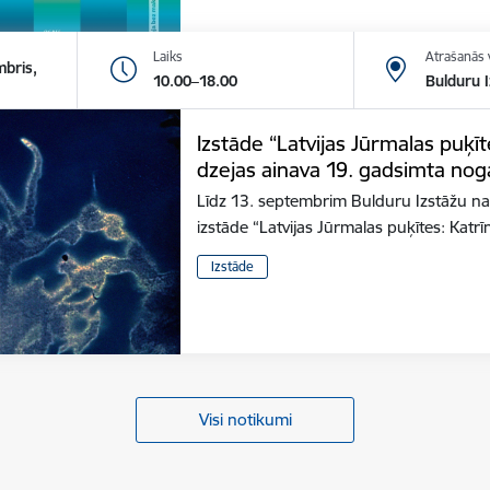
Laiks
Atrašanās 
mbris,
10.00–18.00
Bulduru I
Izstāde “Latvijas Jūrmalas puķī
dzejas ainava 19. gadsimta nog
Līdz 13. septembrim Bulduru Izstāžu na
izstāde “Latvijas Jūrmalas puķītes: Kat
Izstāde
Visi notikumi