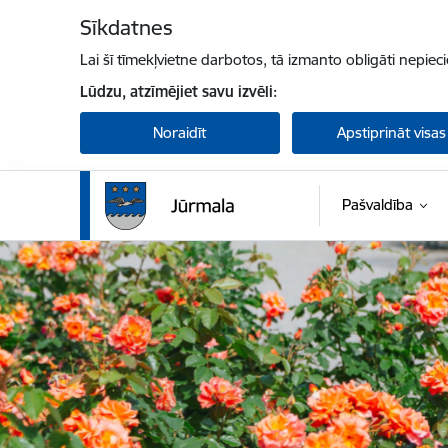
Pāriet uz lapas saturu
Sīkdatnes
Lai šī tīmekļvietne darbotos, tā izmanto obligāti nepiec
Lūdzu, atzīmējiet savu izvēli:
Noraidīt
Apstiprināt visas
Pašvaldība
Jūrmalas valstspilsētas pašvaldība