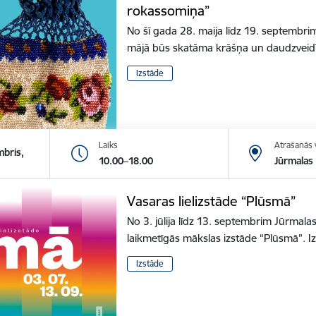
rokassomiņa”
No šī gada 28. maija līdz 19. septembrim
mājā būs skatāma krāšņa un daudzveidī
Izstāde
Laiks
Atrašanās 
mbris,
10.00–18.00
Jūrmalas 
Vasaras lielizstāde “Plūsmā”
No 3. jūlija līdz 13. septembrim Jūrmala
laikmetīgās mākslas izstāde “Plūsmā”.
Izstāde