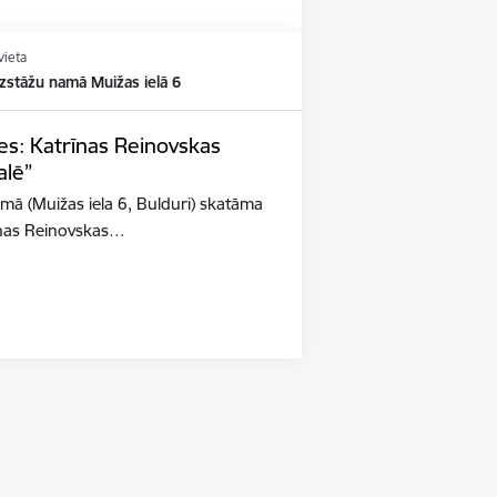
vieta
zstāžu namā Muižas ielā 6
tes: Katrīnas Reinovskas
alē”
mā (Muižas iela 6, Bulduri) skatāma
rīnas Reinovskas…