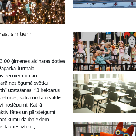
ras, simtiem
23.00 ģimenes aicinātas doties
ežaparkā Jūrmalā –
as bērniem un arī
akarā noslēgumā svētku
th” uzstāšanās. 13 hektārus
ieturas, katrā no tām valdīs
avi noslēpumi. Katrā
ktivitātes un pārsteigumi,
r notikumu dalībniekiem.
s ļauties iztēlei,…