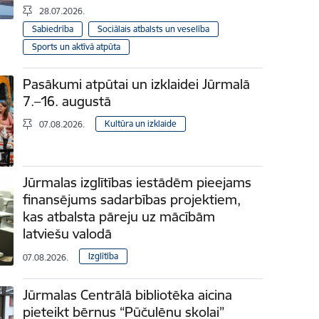
28.07.2026.
Sabiedrība
Sociālais atbalsts un veselība
Sports un aktīvā atpūta
Pasākumi atpūtai un izklaidei Jūrmalā
7.–16. augustā
Kultūra un izklaide
07.08.2026.
Jūrmalas izglītības iestādēm pieejams
finansējums sadarbības projektiem,
kas atbalsta pāreju uz mācībām
latviešu valodā
Izglītība
07.08.2026.
Jūrmalas Centrālā bibliotēka aicina
pieteikt bērnus “Pūčulēnu skolai”