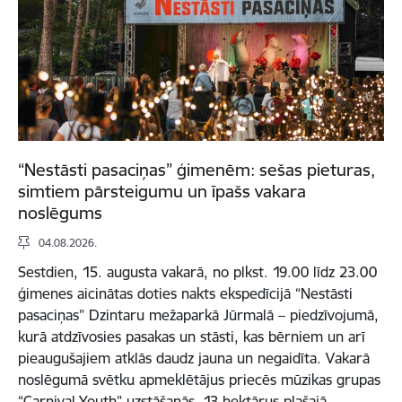
“Nestāsti pasaciņas” ģimenēm: sešas pieturas,
simtiem pārsteigumu un īpašs vakara
noslēgums
04.08.2026.
Sestdien, 15. augusta vakarā, no plkst. 19.00 līdz 23.00
ģimenes aicinātas doties nakts ekspedīcijā “Nestāsti
pasaciņas” Dzintaru mežaparkā Jūrmalā – piedzīvojumā,
kurā atdzīvosies pasakas un stāsti, kas bērniem un arī
pieaugušajiem atklās daudz jauna un negaidīta. Vakarā
noslēgumā svētku apmeklētājus priecēs mūzikas grupas
“Carnival Youth” uzstāšanās. 13 hektārus plašajā