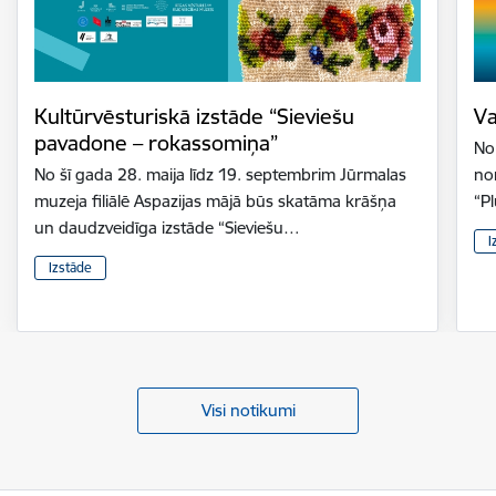
Kultūrvēsturiskā izstāde “Sieviešu
Va
pavadone – rokassomiņa”
No 
No šī gada 28. maija līdz 19. septembrim Jūrmalas
nor
muzeja filiālē Aspazijas mājā būs skatāma krāšņa
“P
un daudzveidīga izstāde “Sieviešu…
I
Izstāde
Visi notikumi