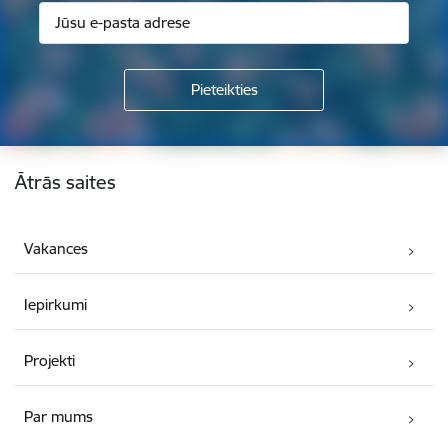
Kājene
Ātrās saites
Vakances
Iepirkumi
Projekti
Par mums