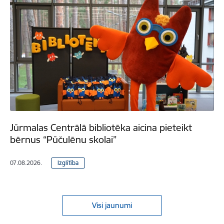
Jūrmalas Centrālā bibliotēka aicina pieteikt
bērnus “Pūčulēnu skolai”
07.08.2026.
Izglītība
Visi jaunumi