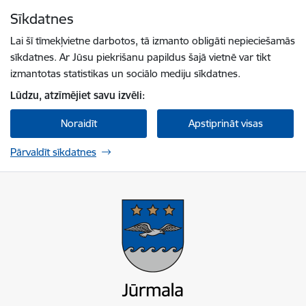
Pāriet uz lapas saturu
Sīkdatnes
Spied
lai meklētu
Enter
Lai šī tīmekļvietne darbotos, tā izmanto obligāti nepieciešamās
sīkdatnes. Ar Jūsu piekrišanu papildus šajā vietnē var tikt
izmantotas statistikas un sociālo mediju sīkdatnes.
Lūdzu, atzīmējiet savu izvēli:
Noraidīt
Apstiprināt visas
Pārvaldīt sīkdatnes
Jūrmalas valstspilsētas pašvaldība