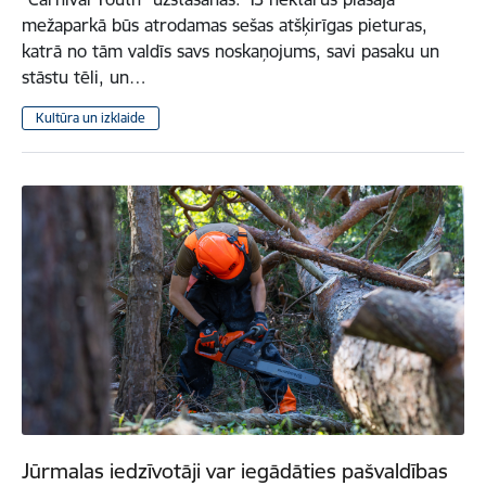
mežaparkā būs atrodamas sešas atšķirīgas pieturas,
katrā no tām valdīs savs noskaņojums, savi pasaku un
stāstu tēli, un…
Kultūra un izklaide
Jūrmalas iedzīvotāji var iegādāties pašvaldības