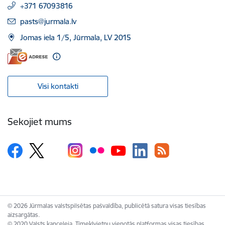
+371 67093816
E-pasts:
pasts@jurmala.lv
Jomas iela 1/5, Jūrmala, LV 2015
Visi kontakti
Sekojiet mums
© 2026 Jūrmalas valstspilsētas pašvaldība, publicētā satura visas tiesības
aizsargātas.
© 2020 Valsts kanceleja, Tīmekļvietņu vienotās platformas visas tiesības