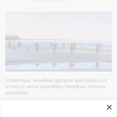
Uzņēmējus, veselības aprūpes speciālistus un
trenerus aicina iesaistīties Veselības mēneša
aktivitātēs
28.07.2026.
Sabiedrība
Sociālais atbalsts un veselība
Sports un aktīvā atpūta