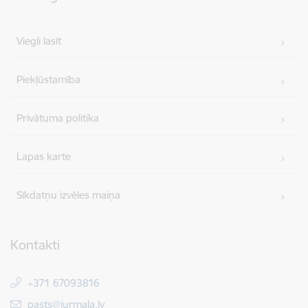
Viegli lasīt
Piekļūstamība
Privātuma politika
Lapas karte
Sīkdatņu izvēles maiņa
Kontakti
+371 67093816
E-pasts:
pasts@jurmala.lv