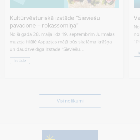
Kultūrvēsturiskā izstāde “Sieviešu
Va
pavadone – rokassomiņa”
No 
No šī gada 28. maija līdz 19. septembrim Jūrmalas
nor
muzeja filiālē Aspazijas mājā būs skatāma krāšņa
“P
un daudzveidīga izstāde “Sieviešu…
I
Izstāde
Visi notikumi