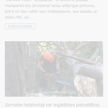
mežaparkā būs atrodamas sešas atšķirīgas pieturas,
katrā no tām valdīs savs noskaņojums, savi pasaku un
stāstu tēli, un…
Kultūra un izklaide
Jūrmalas iedzīvotāji var iegādāties pašvaldības