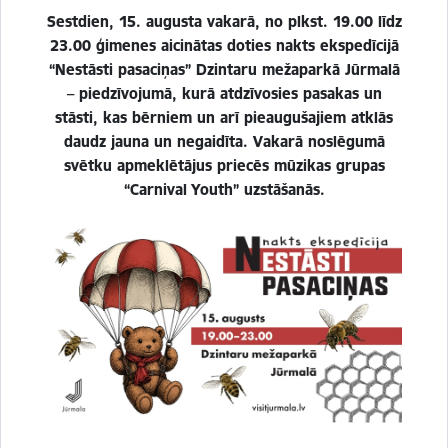
Sestdien, 15. augusta vakarā, no plkst. 19.00 līdz
23.00 ģimenes aicinātas doties nakts ekspedīcijā
“Nestāsti pasaciņas” Dzintaru mežaparkā Jūrmalā
– piedzīvojumā, kurā atdzīvosies pasakas un
stāsti, kas bērniem un arī pieaugušajiem atklās
daudz jauna un negaidīta. Vakarā noslēgumā
svētku apmeklētājus priecēs mūzikas grupas
“Carnival Youth” uzstāšanās.
Pasākumi atpūtai un izklaidei Jūrmalā 7.–
16. augustā
07.08.2026.
Kultūra un izklaide