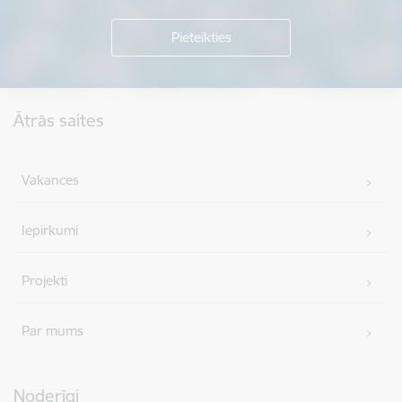
Kājene
Ātrās saites
Vakances
Iepirkumi
Projekti
Par mums
Noderīgi