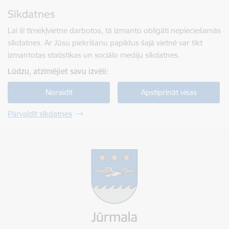
Pāriet uz lapas saturu
Sīkdatnes
Spied
lai meklētu
Enter
Lai šī tīmekļvietne darbotos, tā izmanto obligāti nepieciešamās
sīkdatnes. Ar Jūsu piekrišanu papildus šajā vietnē var tikt
izmantotas statistikas un sociālo mediju sīkdatnes.
Lūdzu, atzīmējiet savu izvēli:
Noraidīt
Apstiprināt visas
Pārvaldīt sīkdatnes
Jūrmalas valstspilsētas pašvaldība