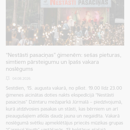
“Nestāsti pasaciņas” ģimenēm: sešas pieturas,
simtiem pārsteigumu un īpašs vakara
noslēgums
04.08.2026.
Sestdien, 15. augusta vakarā, no plkst. 19.00 līdz 23.00
ģimenes aicinātas doties nakts ekspedīcijā “Nestāsti
pasaciņas” Dzintaru mežaparkā Jūrmalā – piedzīvojumā,
kurā atdzīvosies pasakas un stāsti, kas bērniem un arī
pieaugušajiem atklās daudz jauna un negaidīta. Vakarā
noslēgumā svētku apmeklētājus priecēs mūzikas grupas
“Carnival Youth” uzstāšanās. 13 hektārus plašajā