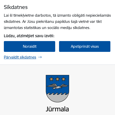
Pāriet uz lapas saturu
Sīkdatnes
Spied
lai meklētu
Enter
Lai šī tīmekļvietne darbotos, tā izmanto obligāti nepieciešamās
sīkdatnes. Ar Jūsu piekrišanu papildus šajā vietnē var tikt
izmantotas statistikas un sociālo mediju sīkdatnes.
Lūdzu, atzīmējiet savu izvēli:
Noraidīt
Apstiprināt visas
Pārvaldīt sīkdatnes
Jūrmalas valstspilsētas pašvaldība