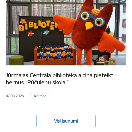
Jūrmalas Centrālā bibliotēka aicina pieteikt
bērnus “Pūčulēnu skolai”
07.08.2026.
Izglītība
Visi jaunumi