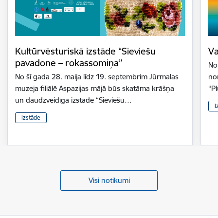
Kultūrvēsturiskā izstāde “Sieviešu
Va
pavadone – rokassomiņa”
No 
No šī gada 28. maija līdz 19. septembrim Jūrmalas
nor
muzeja filiālē Aspazijas mājā būs skatāma krāšņa
“P
un daudzveidīga izstāde “Sieviešu…
I
Izstāde
Visi notikumi