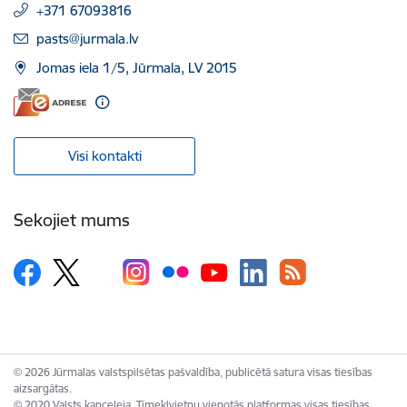
+371 67093816
E-pasts:
pasts@jurmala.lv
Jomas iela 1/5, Jūrmala, LV 2015
Visi kontakti
Sekojiet mums
© 2026 Jūrmalas valstspilsētas pašvaldība, publicētā satura visas tiesības
aizsargātas.
© 2020 Valsts kanceleja, Tīmekļvietņu vienotās platformas visas tiesības