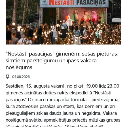
“Nestāsti pasaciņas” ģimenēm: sešas pieturas,
simtiem pārsteigumu un īpašs vakara
noslēgums
04.08.2026.
Sestdien, 15. augusta vakarā, no plkst. 19.00 līdz 23.00
ģimenes aicinātas doties nakts ekspedīcijā “Nestāsti
pasaciņas” Dzintaru mežaparkā Jūrmalā – piedzīvojumā,
kurā atdzīvosies pasakas un stāsti, kas bērniem un arī
pieaugušajiem atklās daudz jauna un negaidīta. Vakarā
noslēgumā svētku apmeklētājus priecēs mūzikas grupas
“Carnival Youth” uzstāšanās. 13 hektārus plašajā