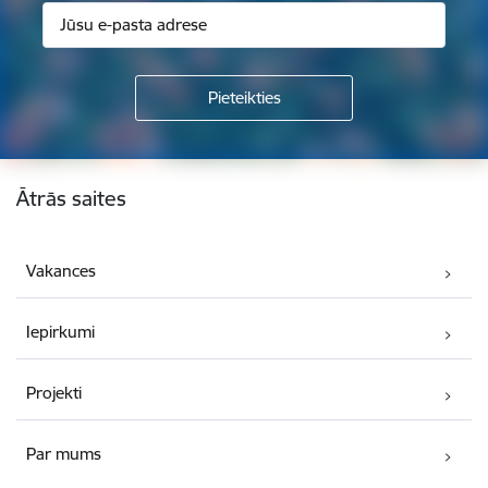
Kājene
Ātrās saites
Vakances
Iepirkumi
Projekti
Par mums