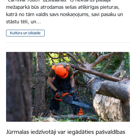
mežaparkā būs atrodamas sešas atšķirīgas pieturas,
katrā no tām valdīs savs noskaņojums, savi pasaku un
stāstu tēli, un…
Kultūra un izklaide
Jūrmalas iedzīvotāji var iegādāties pašvaldības