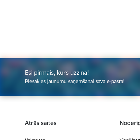
Esi pirmais, kurš uzzina!
Piesakies jaunumu saņemšanai savā e-pastā!
Kājene
Ātrās saites
Noderīg