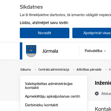
Pāriet uz lapas saturu
Sīkdatnes
Lai šī tīmekļvietne darbotos, tā izmanto obligāti nepiec
Lūdzu, atzīmējiet savu izvēli:
Noraidīt
Apstiprināt visas
Pašvaldība
Sākums
Centrālā administrācija
Attīstības pārvalde
I
Inženi
Valstspilsētas administrācijas
kontakti
Atska
Apmeklētāju apkalpošanas centri
Darbinieku kontakti
Kontak