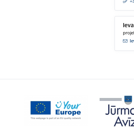
+
Iev
proje
E-
Ie