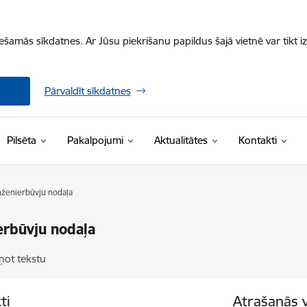
iešamās sīkdatnes. Ar Jūsu piekrišanu papildus šajā vietnē var tikt i
Pārvaldīt sīkdatnes
Pilsēta
Pakalpojumi
Aktualitātes
Kontakti
nženierbūvju nodaļa
erbūvju nodaļa
ņot tekstu
ti
Atrašanās 