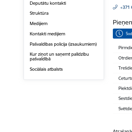
Deputātu kontakti
+371
Struktūra
Pieņem
Medijiem
Kontakti medijiem
Šod
Pašvaldības policija (izsaukumiem)
Pirmdi
Kur ziņot un saņemt palīdzību
Otrdie
pašvaldībā
Trešdi
Sociālais atbalsts
Ceturt
Piektd
Sestdi
Svētdi
Atrašanā