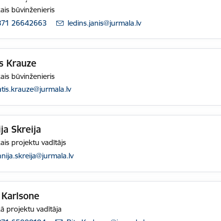
ais būvinženieris
371 26642663
E-pasts:
ledins.janis@jurmala.lv
s Krauze
ais būvinženieris
pasts:
tis.krauze@jurmala.lv
ja Skreija
ais projektu vadītājs
pasts:
nija.skreija@jurmala.lv
 Karlsone
ā projektu vadītāja