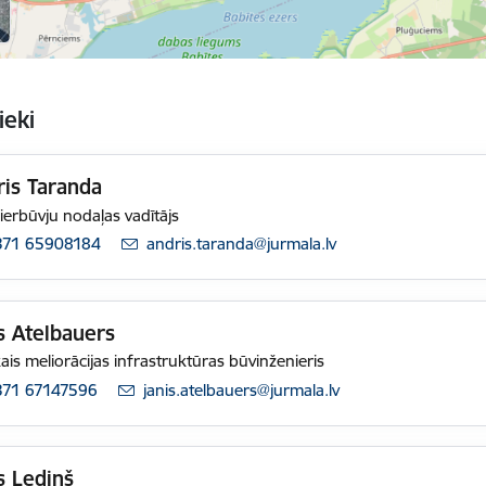
ieki
is Taranda
ierbūvju nodaļas vadītājs
371 65908184
E-pasts:
andris.taranda@jurmala.lv
s Atelbauers
ais meliorācijas infrastruktūras būvinženieris
371 67147596
E-pasts:
janis.atelbauers@jurmala.lv
s Lediņš