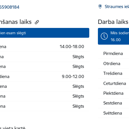
Straumes iel
 65908184
šanas laiks
Darba laik
ien esam slēgti
Mēs šodien
16.00
ena
14.00-18.00
Pirmdiena
na
Slēgts
Otrdiena
ena
Slēgts
Trešdiena
diena
9.00-12.00
Ceturtdiena
iena
Slēgts
Piektdiena
ena
Slēgts
Sestdiena
ena
Slēgts
Svētdiena
s vieta kartē