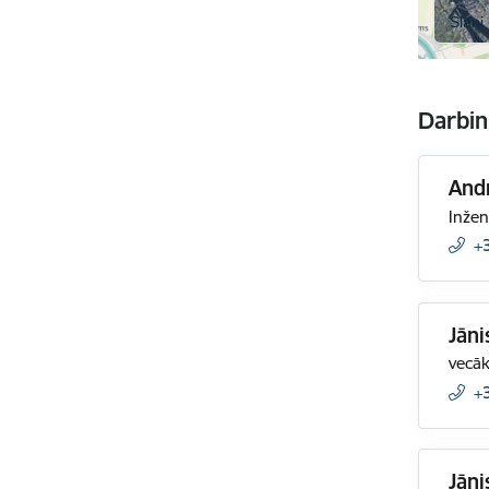
Darbin
Andr
Inžen
+
Jāni
vecāk
+
Jāni