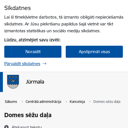
Pāriet uz lapas saturu
Sīkdatnes
Spied
lai meklētu
Enter
Lai šī tīmekļvietne darbotos, tā izmanto obligāti nepieciešamās
sīkdatnes. Ar Jūsu piekrišanu papildus šajā vietnē var tikt
izmantotas statistikas un sociālo mediju sīkdatnes.
Lūdzu, atzīmējiet savu izvēli:
Noraidīt
Apstiprināt visas
Pārvaldīt sīkdatnes
Sākums
Centrālā administrācija
Kanceleja
Domes sēžu daļa
Domes sēžu daļa
Atskaņot tekstu