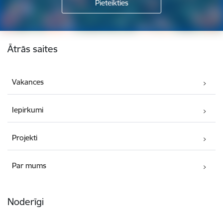
Kājene
Ātrās saites
Vakances
Iepirkumi
Projekti
Par mums
Noderīgi