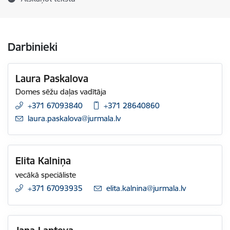
Darbinieki
Laura Paskalova
Domes sēžu daļas vadītāja
+371 67093840
+371 28640860
E-pasts:
laura.paskalova@jurmala.lv
Elita Kalniņa
vecākā speciāliste
+371 67093935
E-pasts:
elita.kalnina@jurmala.lv