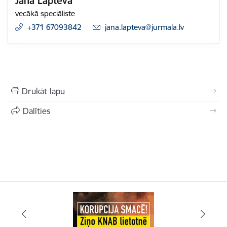
Jana Lapteva
vecākā speciāliste
+371 67093842
E-pasts:
jana.lapteva@jurmala.lv
Drukāt lapu
Dalīties