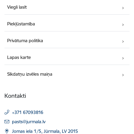
Viegli lasīt
Piekļūstamība
Privātuma politika
Lapas karte
Sīkdatņu izvēles maiņa
Kontakti
+371 67093816
E-pasts:
pasts@jurmala.lv
Jomas iela 1/5, Jūrmala, LV 2015