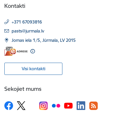
Kontakti
+371 67093816
E-pasts:
pasts@jurmala.lv
Jomas iela 1/5, Jūrmala, LV 2015
Visi kontakti
Sekojiet mums