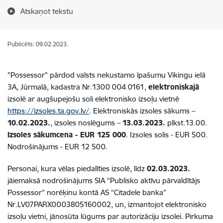
Atskaņot tekstu
Publicēts: 09.02.2023.
"Possessor" pārdod valsts nekustamo īpašumu Vikingu ielā
3A, Jūrmalā, kadastra Nr.1300 004 0161,
elektroniskajā
izsolē ar augšupejošu soli elektronisko izsoļu vietnē
https://izsoles.ta.gov.lv/
. Elektroniskās izsoles sākums –
10.02.2023.
, izsoles noslēgums –
13.03.2023.
plkst.13.00.
Izsoles sākumcena - EUR 125 000
. Izsoles solis - EUR 500.
Nodrošinājums - EUR 12 500.
Personai, kura vēlas piedalīties izsolē, līdz
02.03.2023.
jāiemaksā nodrošinājums SIA “Publisko aktīvu pārvaldītājs
Possessor” norēķinu kontā AS “Citadele banka”
Nr.LV07PARX0003805160002, un, izmantojot elektronisko
izsoļu vietni, jānosūta lūgums par autorizāciju izsolei.
Pirkuma