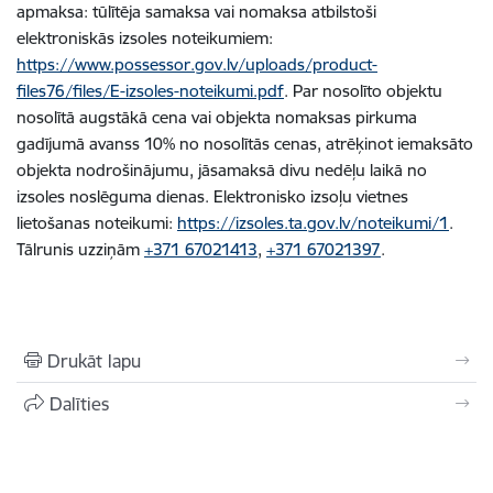
apmaksa: tūlītēja samaksa vai nomaksa atbilstoši
elektroniskās izsoles noteikumiem
:
https://www.possessor.gov.lv/uploads/product-
files76/files/E-izsoles-noteikumi.pdf
. Par
nosolīto
objektu
nosolītā augstākā cena vai objekta nomaksas pirkuma
gadījumā avanss 10% no nosolītās cenas, atrēķinot iemaksāto
objekta nodrošinājumu, jāsamaksā divu nedēļu laikā no
izsoles noslēguma dienas. Elektronisko izsoļu vietnes
lietošanas noteikumi:
https://izsoles.ta.gov.lv/noteikumi/1
.
Tālrunis uzziņām
+371 67021413
,
+371 67021397
.
Drukāt lapu
Dalīties