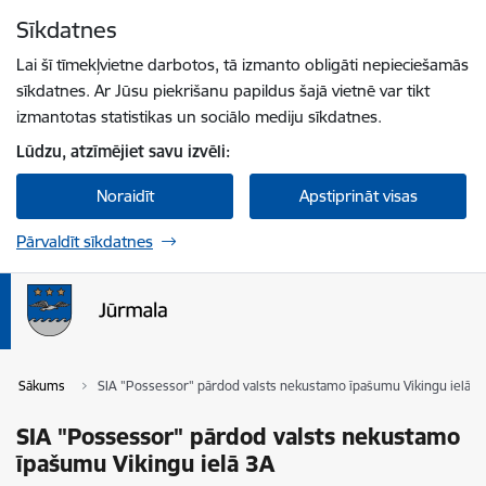
Pāriet uz lapas saturu
Sīkdatnes
Spied
lai meklētu
Enter
Lai šī tīmekļvietne darbotos, tā izmanto obligāti nepieciešamās
sīkdatnes. Ar Jūsu piekrišanu papildus šajā vietnē var tikt
izmantotas statistikas un sociālo mediju sīkdatnes.
Lūdzu, atzīmējiet savu izvēli:
Noraidīt
Apstiprināt visas
Pārvaldīt sīkdatnes
Sākums
SIA "Possessor" pārdod valsts nekustamo īpašumu Vikingu ielā 3
SIA "Possessor" pārdod valsts nekustamo
īpašumu Vikingu ielā 3A