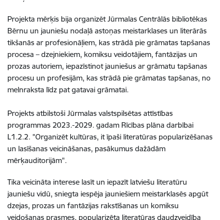
Projekta mērķis bija organizēt Jūrmalas Centrālās bibliotēkas
Bērnu un jauniešu nodaļā astoņas meistarklases un literārās
tikšanās ar profesionāļiem, kas strādā pie grāmatas tapšanas
procesa – dzejniekiem, komiksu veidotājiem, fantāzijas un
prozas autoriem, iepazīstinot jauniešus ar grāmatu tapšanas
procesu un profesijām, kas strādā pie grāmatas tapšanas, no
melnraksta līdz pat gatavai grāmatai.
Projekts atbilstoši Jūrmalas valstspilsētas attīstības
programmas 2023.-2029. gadam Rīcības plāna darbībai
L1.2.2. "Organizēt kultūras, it īpaši literatūras popularizēšanas
un lasīšanas veicināšanas, pasākumus dažādām
mērķauditorijām".
Tika veicināta interese lasīt un iepazīt latviešu literatūru
jauniešu vidū,
sniegta iespēja jauniešiem meistarklasēs apgūt
dzejas, prozas un fantāzijas rakstīšanas un komiksu
veidošanas prasmes,
popularizēta literatūras daudzveidība