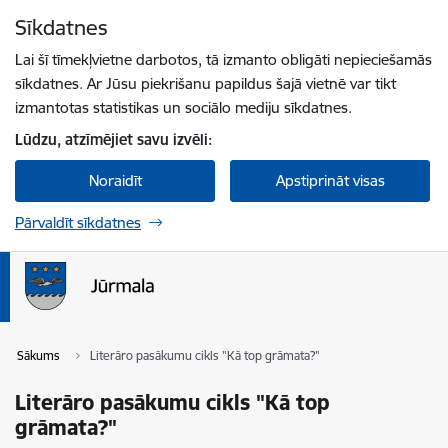
Pāriet uz lapas saturu
Sīkdatnes
Spied
lai meklētu
Enter
Lai šī tīmekļvietne darbotos, tā izmanto obligāti nepieciešamās
sīkdatnes. Ar Jūsu piekrišanu papildus šajā vietnē var tikt
izmantotas statistikas un sociālo mediju sīkdatnes.
Lūdzu, atzīmējiet savu izvēli:
Noraidīt
Apstiprināt visas
Pārvaldīt sīkdatnes
Sākums
Literāro pasākumu cikls "Kā top grāmata?"
Literāro pasākumu cikls "Kā top
grāmata?"