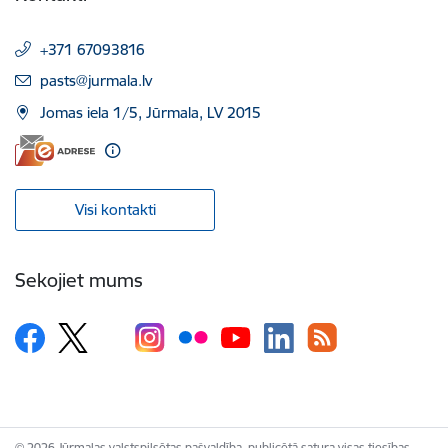
+371 67093816
E-pasts:
pasts@jurmala.lv
Jomas iela 1/5, Jūrmala, LV 2015
Visi kontakti
Sekojiet mums
© 2026 Jūrmalas valstspilsētas pašvaldība, publicētā satura visas tiesības