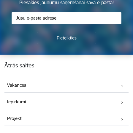
Piesakies jaunumu saņemšanai savā e-pastā!
Kājene
Ātrās saites
Vakances
Iepirkumi
Projekti