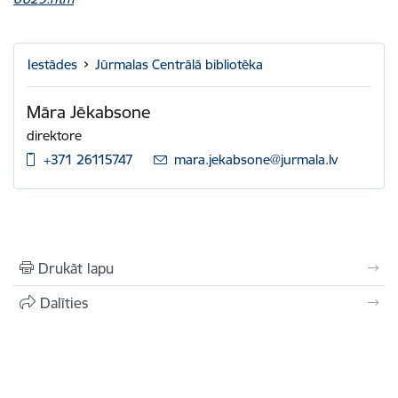
Iestādes
Jūrmalas Centrālā bibliotēka
Māra Jēkabsone
direktore
+371 26115747
E-pasts:
mara.jekabsone@jurmala.lv
Drukāt lapu
Dalīties