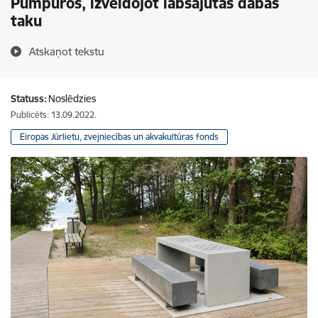
Pumpuros, izveidojot labsajūtas dabas
taku
Atskaņot tekstu
Statuss:
Noslēdzies
Publicēts: 13.09.2022.
Eiropas Jūrlietu, zvejniecības un akvakultūras fonds