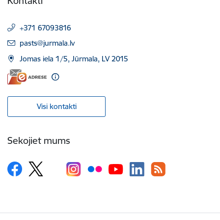
Kontakti
+371 67093816
E-pasts:
pasts@jurmala.lv
Jomas iela 1/5, Jūrmala, LV 2015
Visi kontakti
Sekojiet mums