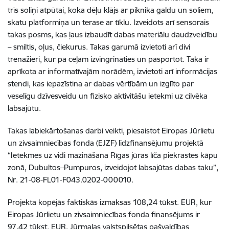
trīs soliņi atpūtai, koka dēļu klājs ar piknika galdu un soliem,
skatu platformiņa un terase ar tīklu. Izveidots arī sensorais
takas posms, kas ļaus izbaudīt dabas materiālu daudzveidību
– smiltis, oļus, čiekurus. Takas garumā izvietoti arī divi
trenažieri, kur pa ceļam izvingrināties un pasportot. Taka ir
aprīkota ar informatīvajām norādēm, izvietoti arī informācijas
stendi, kas iepazīstina ar dabas vērtībām un izglīto par
veselīgu dzīvesveidu un fizisko aktivitāšu ietekmi uz cilvēka
labsajūtu.
Takas labiekārtošanas darbi veikti, piesaistot Eiropas Jūrlietu
un zivsaimniecības fonda (EJZF) līdzfinansējumu projektā
“Ietekmes uz vidi mazināšana Rīgas jūras līča piekrastes kāpu
zonā, Dubultos–Pumpuros, izveidojot labsajūtas dabas taku”,
Nr. 21-08-FL01-F043.0202-000010.
Projekta kopējās faktiskās izmaksas 108,24 tūkst. EUR, kur
Eiropas Jūrlietu un zivsaimniecības fonda finansējums ir
97,42 tūkst. EUR, Jūrmalas valstspilsētas pašvaldības