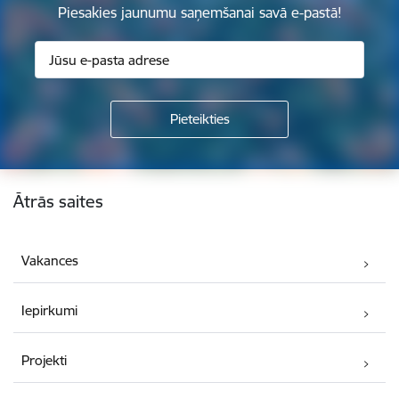
Piesakies jaunumu saņemšanai savā e-pastā!
Kājene
Ātrās saites
Vakances
Iepirkumi
Projekti