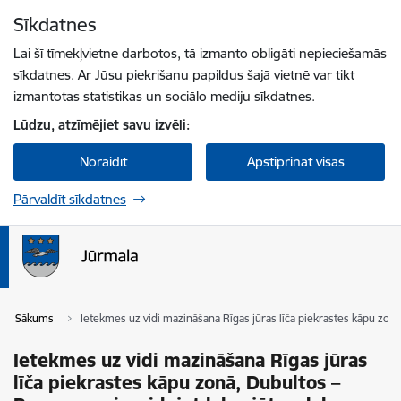
Pāriet uz lapas saturu
Sīkdatnes
Spied
lai meklētu
Enter
Lai šī tīmekļvietne darbotos, tā izmanto obligāti nepieciešamās
sīkdatnes. Ar Jūsu piekrišanu papildus šajā vietnē var tikt
izmantotas statistikas un sociālo mediju sīkdatnes.
Lūdzu, atzīmējiet savu izvēli:
Noraidīt
Apstiprināt visas
Pārvaldīt sīkdatnes
Sākums
Ietekmes uz vidi mazināšana Rīgas jūras līča piekrastes kāpu zon
Ietekmes uz vidi mazināšana Rīgas jūras
līča piekrastes kāpu zonā, Dubultos –