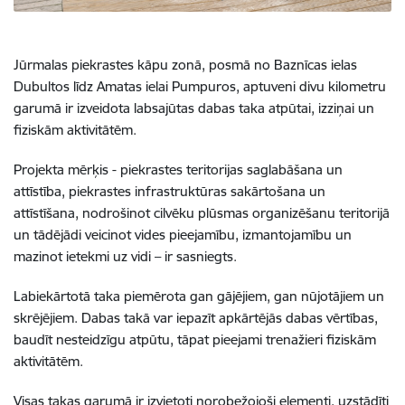
Jūrmalas piekrastes kāpu zonā, posmā no Baznīcas ielas
Dubultos līdz Amatas ielai Pumpuros, aptuveni divu kilometru
garumā ir izveidota labsajūtas dabas taka atpūtai, izziņai un
fiziskām aktivitātēm.
Projekta mērķis - piekrastes teritorijas saglabāšana un
attīstība, piekrastes infrastruktūras sakārtošana un
attīstīšana, nodrošinot cilvēku plūsmas organizēšanu teritorijā
un tādējādi veicinot vides pieejamību, izmantojamību un
mazinot ietekmi uz vidi – ir sasniegts.
Labiekārtotā taka piemērota gan gājējiem, gan nūjotājiem un
skrējējiem. Dabas takā var iepazīt apkārtējās dabas vērtības,
baudīt nesteidzīgu atpūtu, tāpat pieejami trenažieri fiziskām
aktivitātēm.
Visas takas garumā ir izvietoti norobežojoši elementi, uzstādīti