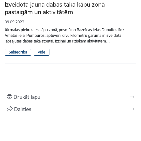
Izveidota jauna dabas taka kāpu zonā –
pastaigām un aktivitātēm
09.09.2022.
Jūrmalas piekrastes kāpu zonā, posmā no Baznīcas ielas Dubultos līdz
Amatas ielai Pumpuros, aptuveni divu kilometru garumā ir izveidota
labsajūtas dabas taka atpūtai, izziņai un fiziskām aktivitātēm…
Sabiedrība
Vide
Drukāt lapu
Dalīties