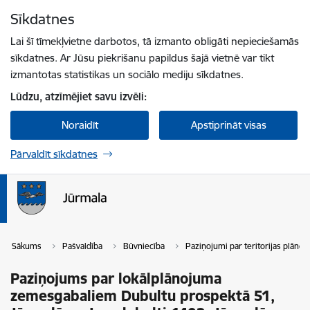
Pāriet uz lapas saturu
Sīkdatnes
Spied
lai meklētu
Enter
Lai šī tīmekļvietne darbotos, tā izmanto obligāti nepieciešamās
sīkdatnes. Ar Jūsu piekrišanu papildus šajā vietnē var tikt
izmantotas statistikas un sociālo mediju sīkdatnes.
Lūdzu, atzīmējiet savu izvēli:
Noraidīt
Apstiprināt visas
Pārvaldīt sīkdatnes
Sākums
Pašvaldība
Būvniecība
Paziņojumi par teritorijas plāno
Paziņojums par lokālplānojuma
zemesgabaliem Dubultu prospektā 51,