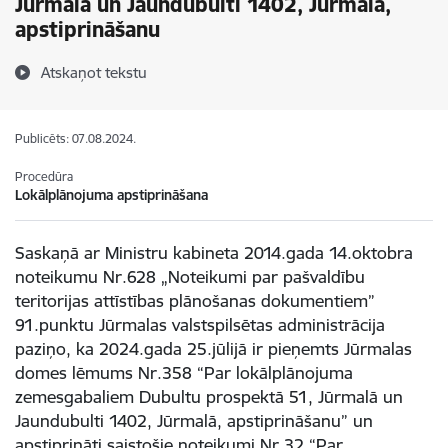
Jūrmalā un Jaundubulti 1402, Jūrmalā,
apstiprināšanu
Atskaņot tekstu
Publicēts: 07.08.2024.
Procedūra
Lokālplānojuma apstiprināšana
Saskaņā ar Ministru kabineta 2014.gada 14.oktobra
noteikumu Nr.628 „Noteikumi par pašvaldību
teritorijas attīstības plānošanas dokumentiem”
91.punktu Jūrmalas valstspilsētas administrācija
paziņo, ka 2024.gada 25.jūlijā ir pieņemts Jūrmalas
domes lēmums Nr.358 “Par lokālplānojuma
zemesgabaliem Dubultu prospektā 51, Jūrmalā un
Jaundubulti 1402, Jūrmalā, apstiprināšanu” un
apstiprināti saistošie noteikumi Nr.32 “Par