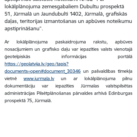
lokālplānojuma zemesgabaliem Dubultu prospektā
51, Jūrmalā un Jaundubulti 1402, Jūrmalā, grafiskās
daļas, teritorijas izmantošanas un apbūves noteikumu
apstiprināšanu”.
Ar lokālplānojuma paskaidrojuma rakstu, apbūves
nosacījumiem un grafisko daļu var iepazīties valsts vienotajā
ģeotelpiskās informācijas portālā
https://geolatvija.lv/geo/tapis?
documents=open#document_30346
un pašvaldības tīmekļa
vietnē
www.jurmala.lv
un ar lokālplānojuma pilnu
dokumentāciju var iepazīties Jūrmalas valstspilsētas
administrācijas Pilsētplānošanas pārvaldes arhīvā Edinburgas
prospektā 75, Jūrmalā.