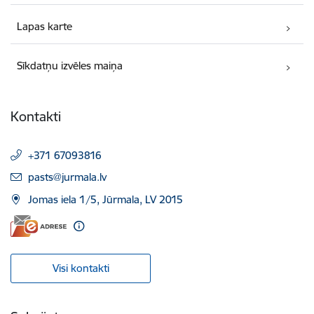
Lapas karte
Sīkdatņu izvēles maiņa
Kontakti
+371 67093816
E-pasts:
pasts@jurmala.lv
Jomas iela 1/5, Jūrmala, LV 2015
Visi kontakti