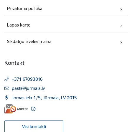
Privātuma politika
Lapas karte
Sīkdatņu izvēles maiņa
Kontakti
+371 67093816
E-pasts:
pasts@jurmala.lv
Jomas iela 1/5, Jūrmala, LV 2015
Visi kontakti