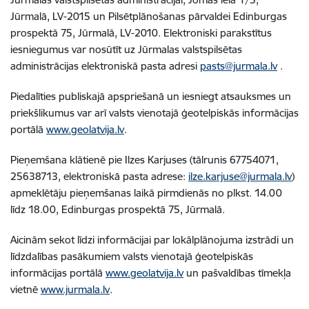
Jūrmalā, LV-2015 un Pilsētplānošanas pārvaldei Edinburgas
prospektā 75, Jūrmalā, LV-2010. Elektroniski parakstītus
iesniegumus var nosūtīt uz Jūrmalas valstspilsētas
administrācijas elektroniskā pasta adresi
pasts@jurmala.lv
.
Piedalīties publiskajā apspriešanā un iesniegt atsauksmes un
priekšlikumus var arī valsts vienotajā ģeotelpiskās informācijas
portālā
www.geolatvija.lv
.
Pieņemšana klātienē pie Ilzes Karjuses (tālrunis 67754071,
25638713, elektroniskā pasta adrese:
ilze.karjuse@jurmala.lv
)
apmeklētāju pieņemšanas laikā pirmdienās no plkst. 14.00
līdz 18.00, Edinburgas prospektā 75, Jūrmalā.
Aicinām sekot līdzi informācijai par lokālplānojuma izstrādi un
līdzdalības pasākumiem valsts vienotajā ģeotelpiskās
informācijas portālā
www.geolatvija.lv
un pašvaldības tīmekļa
vietnē
www.jurmala.lv
.