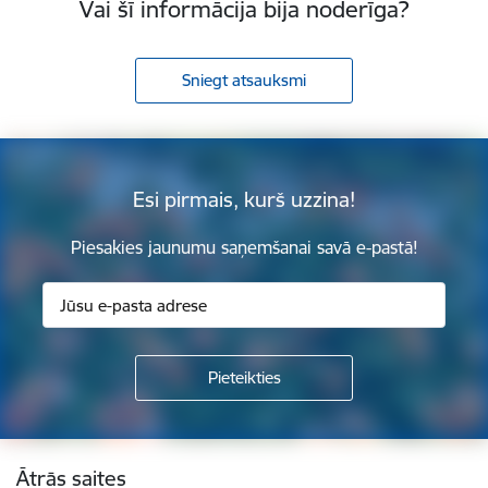
Vai šī informācija bija noderīga?
Sniegt atsauksmi
Esi pirmais, kurš uzzina!
Piesakies jaunumu saņemšanai savā e-pastā!
Kājene
Ātrās saites