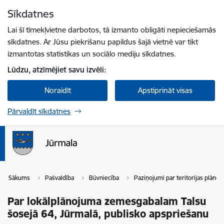
Pāriet uz lapas saturu
Sīkdatnes
Spied
lai meklētu
Enter
Lai šī tīmekļvietne darbotos, tā izmanto obligāti nepieciešamās
sīkdatnes. Ar Jūsu piekrišanu papildus šajā vietnē var tikt
izmantotas statistikas un sociālo mediju sīkdatnes.
Lūdzu, atzīmējiet savu izvēli:
Noraidīt
Apstiprināt visas
Pārvaldīt sīkdatnes
Sākums
Pašvaldība
Būvniecība
Paziņojumi par teritorijas plāno
Par lokālplānojuma zemesgabalam Talsu
šosejā 64, Jūrmalā, publisko apspriešanu