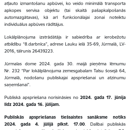
atļauto izmantošanu apbūvei, ko veido minimālā transporta
apkopes servisa objektu (tai skaitā pašapkalpošanās
automazgātavas), kā arī funkcionālajai zonai noteiktu
individuālus apbūves rādītājus.
Lokālplānojuma izstrādātājs ir sabiedrība ar ierobežotu
atbildību “8.darbnīca”, adrese
Lauku ielā 35-69, Jūrmalā, LV-
2016, tālrunis
26439223.
Jūrmalas dome 2024. gada 30. maijā pieņēma lēmumu
Nr. 232 “Par lokālplānojuma zemesgabalam Talsu šosejā 64,
Jūrmalā, nodošanu publiskajai apspriešanai un atzinumu
saņemšanai”.
Publiskā apspriešana norisināsies no
2024. gada 17. jūnija
līdz 2024. gada 16. jūlijam.
Publiskās apspriešanas tiešsaistes sanāksme notiks
2024. gada 4. jūlijā plkst. 17.00
.
Dalībai publiskās