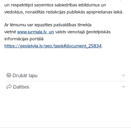
un respektējot saņemtos sabiedrības iebildumus un
viedokļus, noraidītās redakcijas publiskās apspriešanas laikā.
Ar lēmumu var iepazīties pašvaldības tīmekļa
vietnē
www.jurmala.lv un
valsts vienotajā ģeotelpiskās
informācijas portālā
https://geolatvija.lv/geo/tapis#document_25834
.
Drukāt lapu
Dalīties