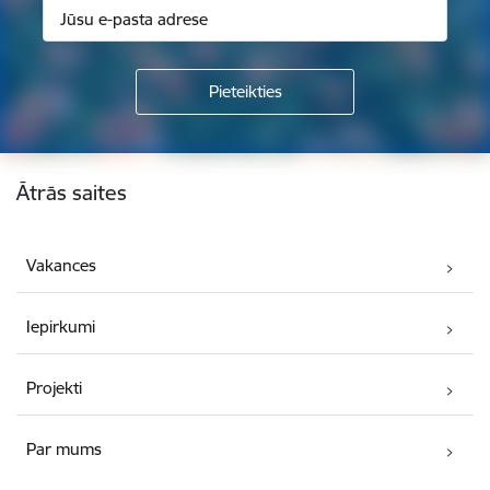
Kājene
Ātrās saites
Vakances
Iepirkumi
Projekti
Par mums