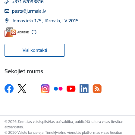
+371 67093816
E-pasts:
pasts@jurmala.lv
Jomas iela 1/5, Jūrmala, LV 2015
Visi kontakti
Sekojiet mums
© 2026 Jūrmalas valstspilsētas pašvaldība, publicētā satura visas tiesības
aizsargātas.
© 2020 Valsts kanceleja, Tīmekļvietņu vienotās platformas visas tiesības