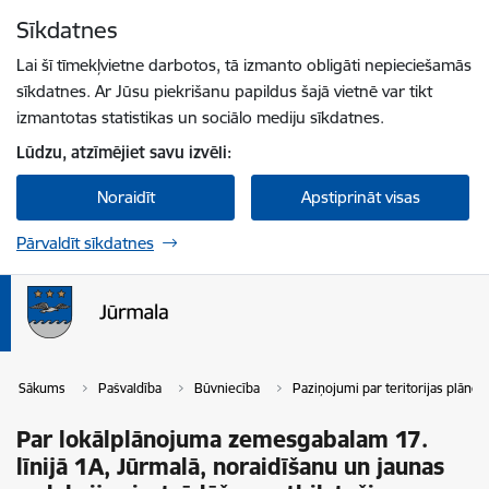
Pāriet uz lapas saturu
Sīkdatnes
Spied
lai meklētu
Enter
Lai šī tīmekļvietne darbotos, tā izmanto obligāti nepieciešamās
sīkdatnes. Ar Jūsu piekrišanu papildus šajā vietnē var tikt
izmantotas statistikas un sociālo mediju sīkdatnes.
Lūdzu, atzīmējiet savu izvēli:
Noraidīt
Apstiprināt visas
Pārvaldīt sīkdatnes
Sākums
Pašvaldība
Būvniecība
Paziņojumi par teritorijas plāno
Par lokālplānojuma zemesgabalam 17.
līnijā 1A, Jūrmalā, noraidīšanu un jaunas