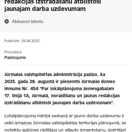
redakcijas izstrādāšanu atbilstoši
jaunajam darba uzdevumam
Atskaņot tekstu
Publicēts: 29.08.2025.
Procedūra
Paziņojums
Jūrmalas valstspilsētas administrācija paziņo, ka
2025. gada 28. augustā ir pieņemts Jūrmalas domes
lēmums Nr. 454 “Par lokālplānojuma zemesgabalam
17. līnijā 1A, Jūrmalā, noraidīšanu un jaunas redakcijas
izstrādāšanu atbilstoši jaunajam darba uzdevumam”.
Lokālplānojuma mērķis saskaņā ar jauno darba uzdevumu ir
veikt izmaiņas Jūrmalas valstspilsētas teritorijas plānojumā, lai
noteiktu apbūves rādītājus un atļauto izmantošanu, izvērtējot