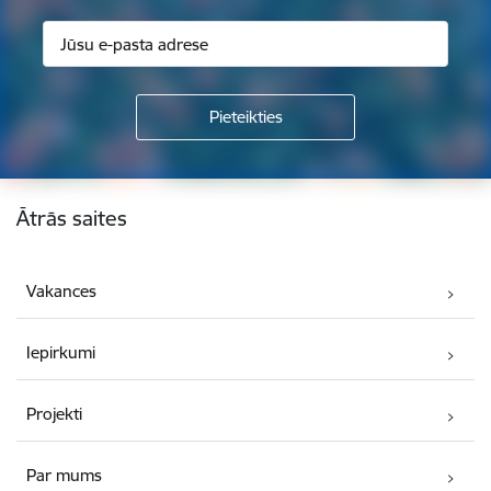
Kājene
Ātrās saites
Vakances
Iepirkumi
Projekti
Par mums