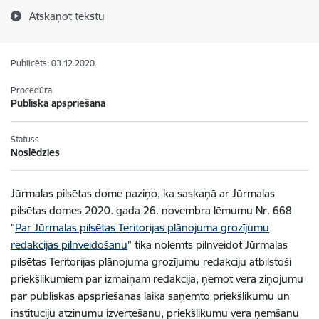
Atskaņot tekstu
Publicēts: 03.12.2020.
Procedūra
Publiskā apspriešana
Statuss
Noslēdzies
Jūrmalas pilsētas dome paziņo, ka saskaņā ar Jūrmalas
pilsētas domes 2020. gada 26. novembra lēmumu Nr. 668
“
Par Jūrmalas pilsētas Teritorijas plānojuma grozījumu
redakcijas pilnveidošanu
” tika nolemts pilnveidot Jūrmalas
pilsētas Teritorijas plānojuma grozījumu redakciju atbilstoši
priekšlikumiem par izmaiņām redakcijā, ņemot vērā ziņojumu
par publiskās apspriešanas laikā saņemto priekšlikumu un
institūciju atzinumu izvērtēšanu, priekšlikumu vērā ņemšanu