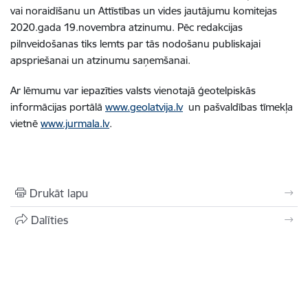
vai noraidīšanu un Attīstības un vides jautājumu komitejas
2020.gada 19.novembra atzinumu. Pēc redakcijas
pilnveidošanas tiks lemts par tās nodošanu publiskajai
apspriešanai un atzinumu saņemšanai.
Ar lēmumu var iepazīties valsts vienotajā ģeotelpiskās
informācijas portālā
www.geolatvija.lv
un pašvaldības tīmekļa
vietnē
www.jurmala.lv
.
Drukāt lapu
Dalīties