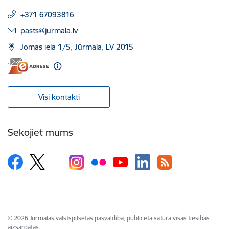
+371 67093816
E-pasts:
pasts@jurmala.lv
Jomas iela 1/5, Jūrmala, LV 2015
Visi kontakti
Sekojiet mums
© 2026 Jūrmalas valstspilsētas pašvaldība, publicētā satura visas tiesības
aizsargātas.