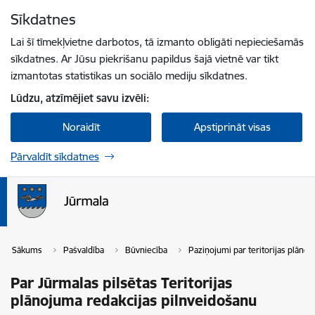
Pāriet uz lapas saturu
Sīkdatnes
Spied
lai meklētu
Enter
Lai šī tīmekļvietne darbotos, tā izmanto obligāti nepieciešamās
sīkdatnes. Ar Jūsu piekrišanu papildus šajā vietnē var tikt
izmantotas statistikas un sociālo mediju sīkdatnes.
Lūdzu, atzīmējiet savu izvēli:
Noraidīt
Apstiprināt visas
Pārvaldīt sīkdatnes
Sākums
Pašvaldība
Būvniecība
Paziņojumi par teritorijas plāno
Par Jūrmalas pilsētas Teritorijas
plānojuma redakcijas pilnveidošanu