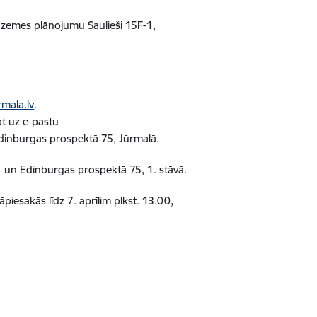
 zemes plānojumu Saulieši 15F-1,
mala.lv
.
ot uz e-pastu
Edinburgas prospektā 75, Jūrmalā.
1 un Edinburgas prospektā 75, 1. stāvā.
āpiesakās līdz 7. aprīlim plkst. 13.00,