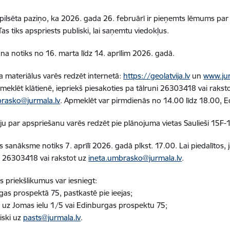
pilsēta paziņo, ka 2026. gada 26. februārī ir pieņemts lēmums par
as tiks apspriests publiski, lai saņemtu viedokļus.
na notiks no 16. marta līdz 14. aprīlim 2026. gadā.
 materiālus varēs redzēt internetā:
https://geolatvija.lv
un
www.jur
pmeklēt klātienē, iepriekš piesakoties pa tālruni 26303418 vai rakst
brasko@jurmala.lv
. Apmeklēt var pirmdienās no 14.00 līdz 18.00, 
ju par apspriešanu varēs redzēt pie plānojuma vietas Saulieši 15F-
s sanāksme notiks 7. aprīlī 2026. gadā plkst. 17.00. Lai piedalītos, j
 26303418 vai rakstot uz
ineta.umbrasko@jurmala.lv
.
s priekšlikumus var iesniegt:
gas prospektā 75, pastkastē pie ieejas;
u uz Jomas ielu 1/5 vai Edinburgas prospektu 75;
iski uz
pasts@jurmala.lv
.