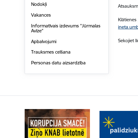
Nodokļi
Atsauksme
Vakances
Klātienes
Informatīvais izdevums "Jūrmalas
ineta.um
Avīze"
Sekojiet l
Apbalvojumi
Trauksmes celšana
Personas datu aizsardzība