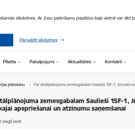
iešamās sīkdatnes. Ar Jūsu piekrišanu papildus šajā vietnē var tikt i
Pārvaldīt sīkdatnes
Pilsēta
Pakalpojumi
Aktualitātes
Kontakti
rijas plānošanu
Par detālplānojuma zemesgabalam Saulieši 15F-1, Jūrmalā no
tālplānojuma zemesgabalam Saulieši 15F-1, 
kajai apspriešanai un atzinumu saņemšanai
 viegli lasīt