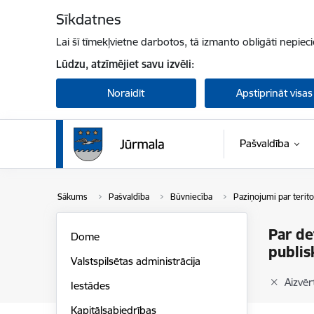
Pāriet uz lapas saturu
Sīkdatnes
Lai šī tīmekļvietne darbotos, tā izmanto obligāti nepiec
Lūdzu, atzīmējiet savu izvēli:
Noraidīt
Apstiprināt visas
Pašvaldība
Sākums
Pašvaldība
Būvniecība
Paziņojumi par terito
Par de
Dome
publis
Valstspilsētas administrācija
Aizvērt
Iestādes
Kapitālsabiedrības