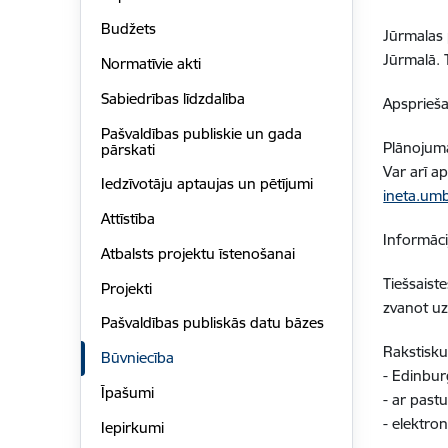
Budžets
Jūrmalas 
Jūrmalā. T
Normatīvie akti
Sabiedrības līdzdalība
Apsprieša
Pašvaldības publiskie un gada
Plānojuma
pārskati
Var arī a
Iedzīvotāju aptaujas un pētījumi
ineta.um
Attīstība
Informāci
Atbalsts projektu īstenošanai
Tiešsaiste
Projekti
zvanot uz
Pašvaldības publiskās datu bāzes
Rakstisku
Būvniecība
- Edinbur
Īpašumi
- ar past
- elektron
Iepirkumi