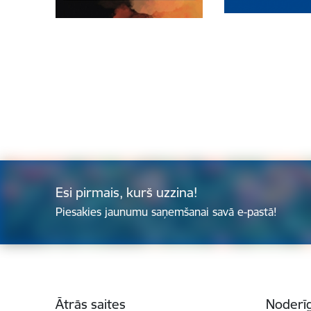
Esi pirmais, kurš uzzina!
Piesakies jaunumu saņemšanai savā e-pastā!
Kājene
Ātrās saites
Noderīg