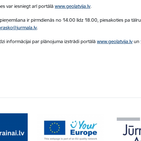
s var iesniegt arī portālā
www.geolatvija.lv
.
 pieņemšana ir pirmdienās no 14.00 līdz 18.00, piesakoties pa tālr
brasko@jurmala.lv
.
īdzi informācijai par plānojuma izstrādi portālā
www.geolatvija.lv
un