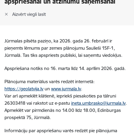
apspriešanai un atzinumu saņemšanai
Aizvērt viegli lasīt
Jūrmalas pilsēta paziņo, ka 2026. gada 26. februārī ir
pieņemts lēmums par zemes plānojumu Saulieši 15F-1,
Jūrmalā. Tas tiks apspriests publiski, lai saņemtu viedokļus.
Apspriešana notiks no 16. marta līdz 14. aprīlim 2026. gadā.
Plānojuma materiālus varēs redzēt internetā:
https://geolatvija.lv
un
www.jurmala.lv
.
Var arī apmeklēt klātienē, iepriekš piesakoties pa tālruni
26303418 vai rakstot uz e-pastu
ineta.umbrasko@jurmala.lv
.
Apmeklēt var pirmdienās no 14.00 līdz 18.00, Edinburgas
prospektā 75, Jūrmalā.
Informāciju par apspriešanu varēs redzēt pie plānojuma