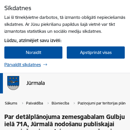
Pāriet uz lapas saturu
Sīkdatnes
Spied
lai meklētu
Enter
Lai šī tīmekļvietne darbotos, tā izmanto obligāti nepieciešamās
sīkdatnes. Ar Jūsu piekrišanu papildus šajā vietnē var tikt
izmantotas statistikas un sociālo mediju sīkdatnes.
Lūdzu, atzīmējiet savu izvēli:
Noraidīt
Apstiprināt visas
Pārvaldīt sīkdatnes
Sākums
Pašvaldība
Būvniecība
Paziņojumi par teritorijas plāno
Par detālplānojuma zemesgabalam Gulbju
ielā 71A, Jūrmalā nodošanu publiskajai