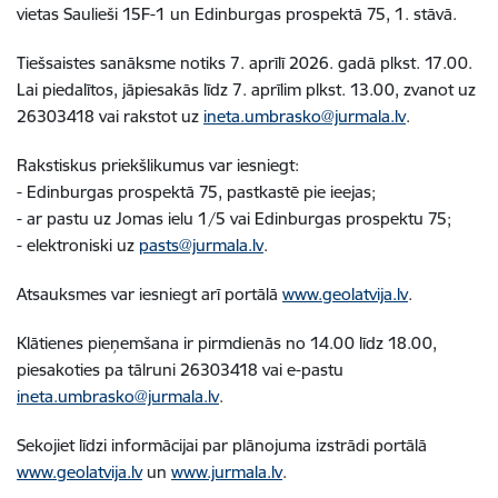
vietas Saulieši 15F-1 un Edinburgas prospektā 75, 1. stāvā.
Tiešsaistes sanāksme notiks 7. aprīlī 2026. gadā plkst. 17.00.
Lai piedalītos, jāpiesakās līdz 7. aprīlim plkst. 13.00, zvanot uz
26303418 vai rakstot uz
ineta.umbrasko@jurmala.lv
.
Rakstiskus priekšlikumus var iesniegt:
- Edinburgas prospektā 75, pastkastē pie ieejas;
- ar pastu uz Jomas ielu 1/5 vai Edinburgas prospektu 75;
- elektroniski uz
pasts@jurmala.lv
.
Atsauksmes var iesniegt arī portālā
www.geolatvija.lv
.
Klātienes pieņemšana ir pirmdienās no 14.00 līdz 18.00,
piesakoties pa tālruni 26303418 vai e-pastu
ineta.umbrasko@jurmala.lv
.
Sekojiet līdzi informācijai par plānojuma izstrādi portālā
www.geolatvija.lv
un
www.jurmala.lv
.