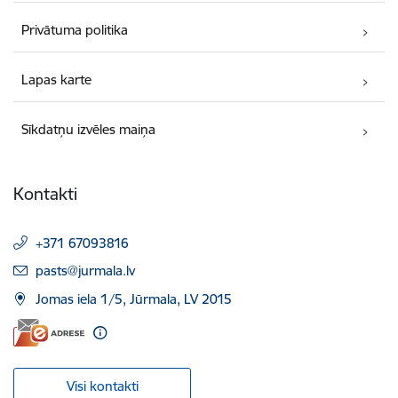
Privātuma politika
Lapas karte
Sīkdatņu izvēles maiņa
Kontakti
+371 67093816
E-pasts:
pasts@jurmala.lv
Jomas iela 1/5, Jūrmala, LV 2015
Visi kontakti