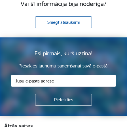
Vai šī informācija bija noderīga?
Sniegt atsauksmi
Esi pirmais, kurš uzzina!
Piesakies jaunumu saņemšanai savā e-pastā!
Kājene
Ātrās saites