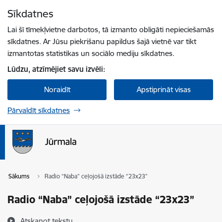
Pāriet uz lapas saturu
Sīkdatnes
Spied
lai meklētu
Enter
Lai šī tīmekļvietne darbotos, tā izmanto obligāti nepieciešamās
sīkdatnes. Ar Jūsu piekrišanu papildus šajā vietnē var tikt
izmantotas statistikas un sociālo mediju sīkdatnes.
Lūdzu, atzīmējiet savu izvēli:
Noraidīt
Apstiprināt visas
Pārvaldīt sīkdatnes
Sākums
Radio “Naba” ceļojošā izstāde “23x23”
Radio “Naba” ceļojošā izstāde “23x23”
Atskaņot tekstu