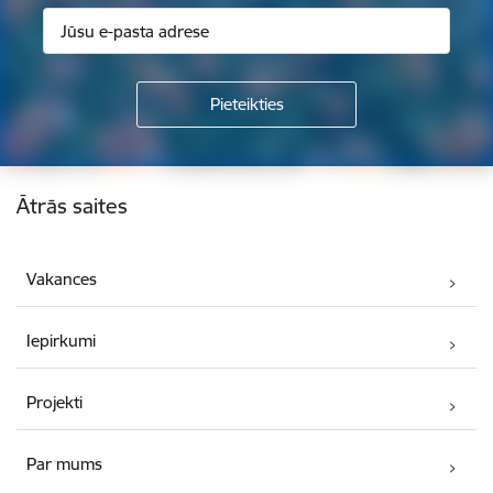
Kājene
Ātrās saites
Vakances
Iepirkumi
Projekti
Par mums