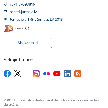
+371 67093816
E-pasts:
pasts@jurmala.lv
Jomas iela 1/5, Jūrmala, LV 2015
Visi kontakti
Sekojiet mums
© 2026 Jūrmalas valstspilsētas pašvaldība, publicētā satura visas tiesības
aizsargātas.