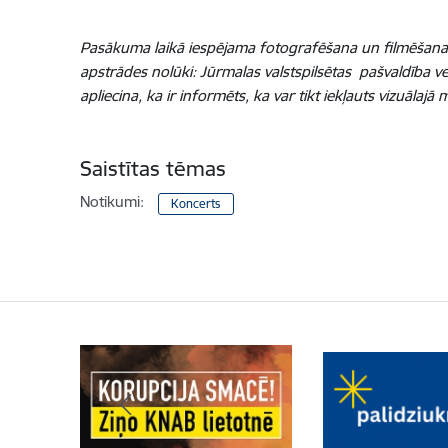
Pasākuma laikā iespējama fotografēšana un filmēšana. F
apstrādes nolūki: Jūrmalas valstspilsētas pašvaldība v
apliecina, ka ir informēts, ka var tikt iekļauts vizuālajā 
Saistītas tēmas
Notikumi:
Koncerts