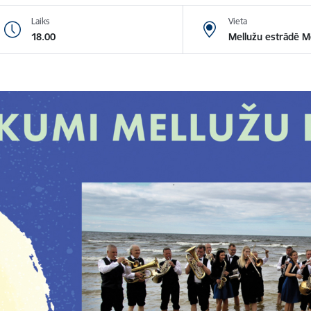
Laiks
Vieta
18.00
Mellužu estrādē M