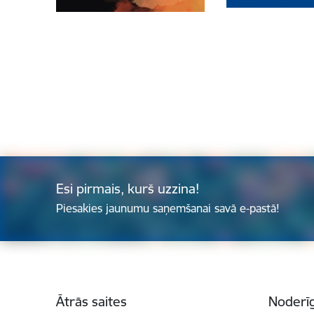
Esi pirmais, kurš uzzina!
Piesakies jaunumu saņemšanai savā e-pastā!
Kājene
Ātrās saites
Noderīg