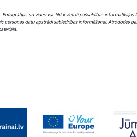
otogrāfijas un video var tikt ievietoti pašvaldības informatīvajos
eic personas datu apstrādi sabiedrības informēšanai. Atrodoties pas
materiālā.