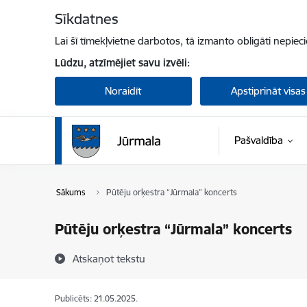
Pāriet uz lapas saturu
Sīkdatnes
Lai šī tīmekļvietne darbotos, tā izmanto obligāti nepiec
Lūdzu, atzīmējiet savu izvēli:
Noraidīt
Apstiprināt visas
Pašvaldība
Sākums
Pūtēju orķestra “Jūrmala” koncerts
Pūtēju orķestra “Jūrmala” koncerts
Atskaņot tekstu
Publicēts: 21.05.2025.