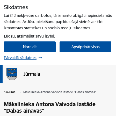
Pāriet uz lapas saturu
Sīkdatnes
Spied
lai meklētu
Enter
Lai šī tīmekļvietne darbotos, tā izmanto obligāti nepieciešamās
sīkdatnes. Ar Jūsu piekrišanu papildus šajā vietnē var tikt
izmantotas statistikas un sociālo mediju sīkdatnes.
Lūdzu, atzīmējiet savu izvēli:
Noraidīt
Apstiprināt visas
Pārvaldīt sīkdatnes
Sākums
Mākslinieka Antona Vaivoda izstāde "Dabas ainavas"
Mākslinieka Antona Vaivoda izstāde
"Dabas ainavas"