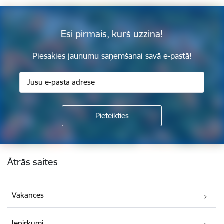
Esi pirmais, kurš uzzina!
Piesakies jaunumu saņemšanai savā e-pastā!
Kājene
Ātrās saites
Vakances
Iepirkumi