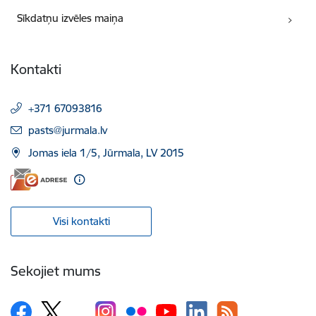
Sīkdatņu izvēles maiņa
Kontakti
+371 67093816
E-pasts:
pasts@jurmala.lv
Jomas iela 1/5, Jūrmala, LV 2015
Visi kontakti
Sekojiet mums