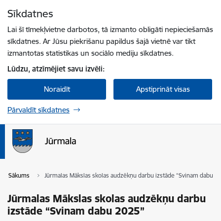
Pāriet uz lapas saturu
Sīkdatnes
Spied
lai meklētu
Enter
Lai šī tīmekļvietne darbotos, tā izmanto obligāti nepieciešamās
sīkdatnes. Ar Jūsu piekrišanu papildus šajā vietnē var tikt
izmantotas statistikas un sociālo mediju sīkdatnes.
Lūdzu, atzīmējiet savu izvēli:
Noraidīt
Apstiprināt visas
Pārvaldīt sīkdatnes
Sākums
Jūrmalas Mākslas skolas audzēkņu darbu izstāde “Svinam dabu 2
Jūrmalas Mākslas skolas audzēkņu darbu
izstāde “Svinam dabu 2025”