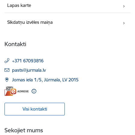
Lapas karte
Sīkdatņu izvēles maiņa
Kontakti
+371 67093816
E-pasts:
pasts@jurmala.lv
Jomas iela 1/5, Jūrmala, LV 2015
Visi kontakti
Sekojiet mums