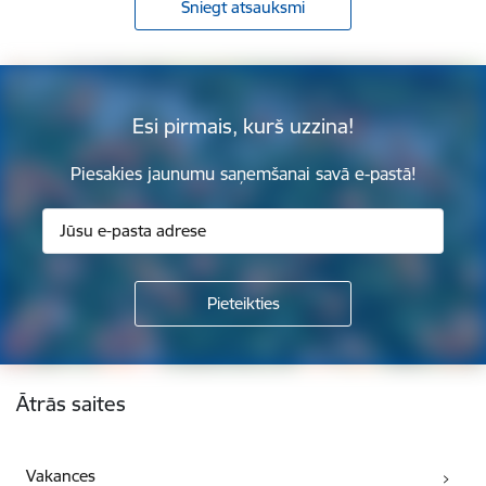
Sniegt atsauksmi
Esi pirmais, kurš uzzina!
Piesakies jaunumu saņemšanai savā e-pastā!
Kājene
Ātrās saites
Vakances