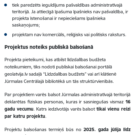
tiek paredzēts ieguldījums pašvaldības administratīvajā
teritorijā. Ja attiecīgā īpašuma īpašnieks nav pašvaldība, ir
projekta īstenošanai ir nepieciešams īpašnieka
saskaņojums;
projektam nav komerciāls, reliģisks vai politisks raksturs.
Projektus noteiks publiskā balsošanā
Projekta pieteikumi, kas atbilst līdzdalības budžeta
noteikumiem, tiks nodoti publiskai balsošanai portālā
geolatvija.lv sadaļā “Līdzdalības budžets” vai arī klātienē
Jūrmalas Centrālajā bibliotēkā un tās struktūrvienībās.
Par projektiem varēs balsot Jūrmalas administratīvajā teritorijā
deklarētas fiziskas personas, kuras ir sasniegušas vismaz
16
gadu vecumu
. Katrs iedzīvotājs varēs balsot
tikai vienu reizi
par katru projektu
.
Projektu balsošanas termiņš būs no
2025. gada jūlija līdz