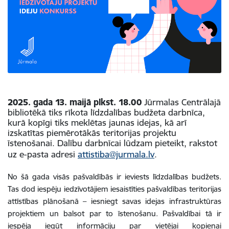
2025. gada 13. maijā plkst. 18.00
Jūrmalas Centrālajā
bibliotēkā tiks rīkota līdzdalības budžeta darbnīca,
kurā kopīgi tiks meklētas jaunas idejas, kā arī
izskatītas piemērotākās teritorijas projektu
īstenošanai. Dalību darbnīcai lūdzam pieteikt, rakstot
uz e-pasta adresi
attistiba@jurmala.lv
.
No šā gada visās pašvaldībās ir ieviests līdzdalības budžets.
Tas dod iespēju iedzīvotājiem iesaistīties pašvaldības teritorijas
attīstības plānošanā – iesniegt savas idejas infrastruktūras
projektiem un balsot par to īstenošanu. Pašvaldībai tā ir
iespēja iegūt informāciju par vietējai kopienai