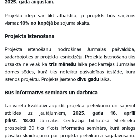
2025. gada augustam.
Projekta ideja var tikt atbalstīta, ja projekts būs saņēmis
vismaz
10% no kopējā
balsojuma skaita.
Projekta īstenošana
Projekta īstenošanu nodrošinās Jūrmalas pašvaldība,
sadarbojoties ar projekta iesniedzēju. Projekta īstenošana tiks
uzsākta ne vēlāk kā
trīs mēnešu
laikā pēc kārtējās Jūrmalas
domes sēdes, kurā tiks noteikta pašvaldības iestāde, kura
īstenos projektu. Projekts jāīsteno
divu gadu
laikā.
Būs informatīvs seminārs un darbnīca
Lai varētu kvalitatīvi aizpildīt projekta pieteikumu un saņemt
atbildes uz jautājumiem,
2025. gada 16. aprīlī
plkst. 18.00
Jūrmalas Centrālajā bibliotēkā Strēlnieku
prospektā 30 tiks rīkots informatīvs seminārs, kurā sniegs
plašāku skaidrojumu par projekta pieteikuma sagatavošanu.