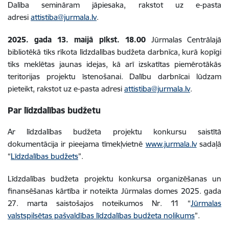
Dalība semināram jāpiesaka, rakstot uz e-pasta
adresi
attistiba@jurmala.lv
.
2025. gada 13. maijā plkst. 18.00
Jūrmalas Centrālajā
bibliotēkā tiks rīkota līdzdalības budžeta darbnīca, kurā kopīgi
tiks meklētas jaunas idejas, kā arī izskatītas piemērotākās
teritorijas projektu īstenošanai. Dalību darbnīcai lūdzam
pieteikt, rakstot uz e-pasta adresi
attistiba@jurmala.lv
.
Par līdzdalības budžetu
Ar līdzdalības budžeta projektu konkursu saistītā
dokumentācija ir pieejama tīmekļvietnē
www.jurmala.lv
sadaļā
“
Līdzdalības budžets
”.
Līdzdalības budžeta projektu konkursa organizēšanas un
finansēšanas kārtība ir noteikta Jūrmalas domes 2025. gada
27. marta saistošajos noteikumos Nr. 11 “
Jūrmalas
valstspilsētas pašvaldības līdzdalības budžeta nolikums
”.