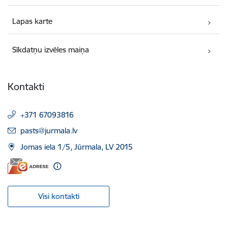
Lapas karte
Sīkdatņu izvēles maiņa
Kontakti
+371 67093816
E-pasts:
pasts@jurmala.lv
Jomas iela 1/5, Jūrmala, LV 2015
Visi kontakti