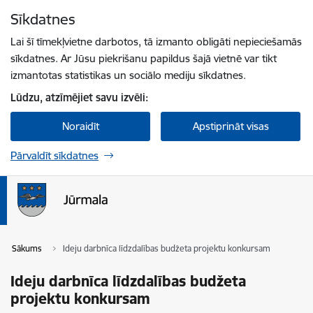
Pāriet uz lapas saturu
Sīkdatnes
Spied
lai meklētu
Enter
Lai šī tīmekļvietne darbotos, tā izmanto obligāti nepieciešamās
sīkdatnes. Ar Jūsu piekrišanu papildus šajā vietnē var tikt
izmantotas statistikas un sociālo mediju sīkdatnes.
Lūdzu, atzīmējiet savu izvēli:
Noraidīt
Apstiprināt visas
Pārvaldīt sīkdatnes
Sākums
Ideju darbnīca līdzdalības budžeta projektu konkursam
Ideju darbnīca līdzdalības budžeta
projektu konkursam