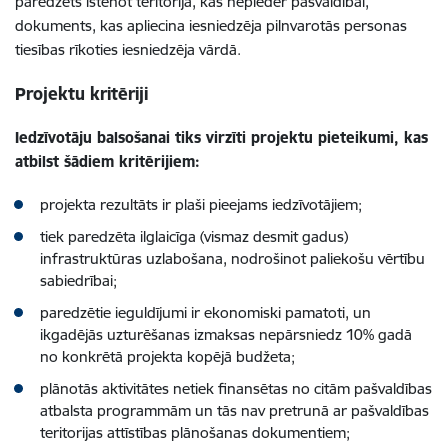
paredzēts īstenot teritorijā, kas nepieder pašvaldībai,
dokuments, kas apliecina iesniedzēja pilnvarotās personas
tiesības rīkoties iesniedzēja vārdā.
Projektu kritēriji
Iedzīvotāju balsošanai tiks virzīti projektu pieteikumi, kas
atbilst šādiem kritērijiem:
projekta rezultāts ir plaši pieejams iedzīvotājiem;
tiek paredzēta ilglaicīga (vismaz desmit gadus)
infrastruktūras uzlabošana, nodrošinot paliekošu vērtību
sabiedrībai;
paredzētie ieguldījumi ir ekonomiski pamatoti, un
ikgadējās uzturēšanas izmaksas nepārsniedz 10% gadā
no konkrētā projekta kopējā budžeta;
plānotās aktivitātes netiek finansētas no citām pašvaldības
atbalsta programmām un tās nav pretrunā ar pašvaldības
teritorijas attīstības plānošanas dokumentiem;