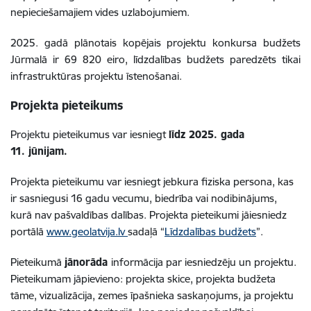
nepieciešamajiem vides uzlabojumiem.
2025. gadā plānotais kopējais projektu konkursa budžets
Jūrmalā ir 69 820 eiro, līdzdalības budžets paredzēts tikai
infrastruktūras projektu īstenošanai.
Projekta pieteikums
Projektu pieteikumus var iesniegt
līdz 2025. gada
11. jūnijam.
Projekta pieteikumu var iesniegt jebkura fiziska persona, kas
ir sasniegusi 16 gadu vecumu, biedrība vai nodibinājums,
kurā nav pašvaldības dalības. Projekta pieteikumi jāiesniedz
portālā
www.geolatvija.lv
sadaļā “
Līdzdalības budžets
”.
Pieteikumā
jānorāda
informācija par iesniedzēju un projektu.
Pieteikumam jāpievieno: projekta skice, projekta budžeta
tāme, vizualizācija, zemes īpašnieka saskaņojums, ja projektu