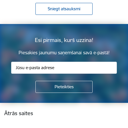
Sniegt atsauksmi
Esi pirmais, kurš uzzina!
Piesakies jaunumu saņemšanai savā e-pastā!
Kājene
Ātrās saites