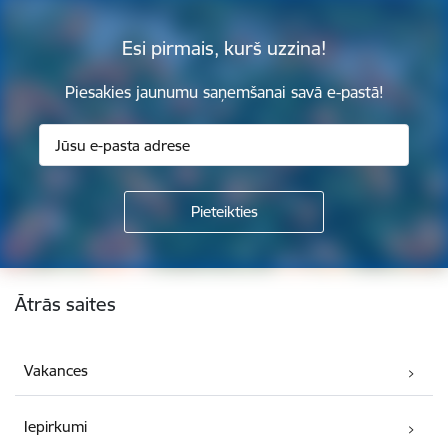
Esi pirmais, kurš uzzina!
Piesakies jaunumu saņemšanai savā e-pastā!
Kājene
Ātrās saites
Vakances
Iepirkumi