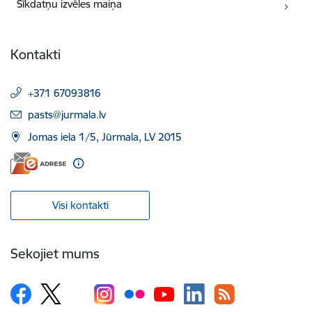
Sīkdatņu izvēles maiņa
Kontakti
+371 67093816
E-pasts:
pasts@jurmala.lv
Jomas iela 1/5, Jūrmala, LV 2015
Visi kontakti
Sekojiet mums