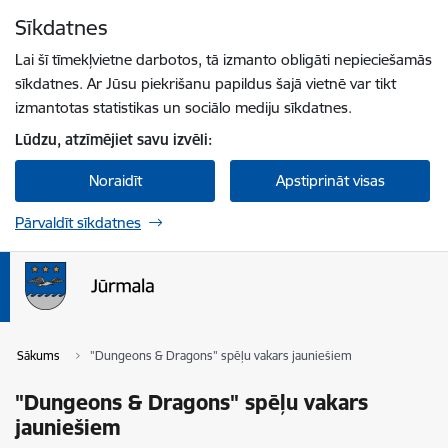
Pāriet uz lapas saturu
Sīkdatnes
Spied
lai meklētu
Enter
Lai šī tīmekļvietne darbotos, tā izmanto obligāti nepieciešamās
sīkdatnes. Ar Jūsu piekrišanu papildus šajā vietnē var tikt
izmantotas statistikas un sociālo mediju sīkdatnes.
Lūdzu, atzīmējiet savu izvēli:
Noraidīt
Apstiprināt visas
Pārvaldīt sīkdatnes
Sākums
"Dungeons & Dragons" spēļu vakars jauniešiem
"Dungeons & Dragons" spēļu vakars
jauniešiem