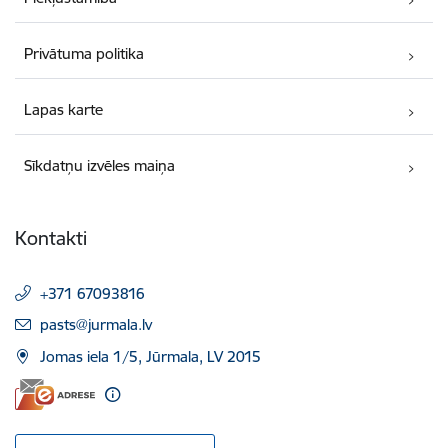
Privātuma politika
Lapas karte
Sīkdatņu izvēles maiņa
Kontakti
+371 67093816
E-pasts:
pasts@jurmala.lv
Jomas iela 1/5, Jūrmala, LV 2015