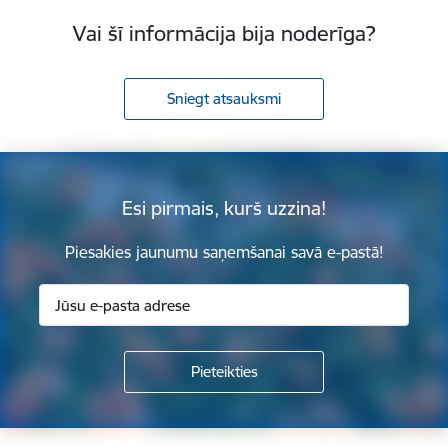
Vai šī informācija bija noderīga?
Sniegt atsauksmi
Esi pirmais, kurš uzzina!
Piesakies jaunumu saņemšanai savā e-pastā!
Kājene