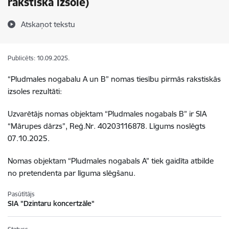
rakstiskā izsole)
Atskaņot tekstu
Publicēts: 10.09.2025.
“Pludmales nogabalu A un B” nomas tiesību pirmās rakstiskās
izsoles rezultāti:
Uzvarētājs nomas objektam “Pludmales nogabals B” ir SIA
“Mārupes dārzs”, Reģ.Nr. 40203116878. Līgums noslēgts
07.10.2025.
Nomas objektam “Pludmales nogabals A” tiek gaidīta atbilde
no pretendenta par līguma slēgšanu.
Pasūtītājs
SIA "Dzintaru koncertzāle"