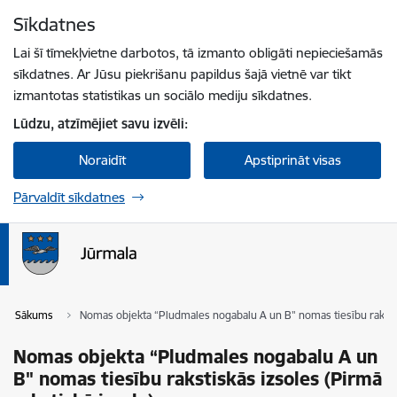
Pāriet uz lapas saturu
Sīkdatnes
Spied
lai meklētu
Enter
Lai šī tīmekļvietne darbotos, tā izmanto obligāti nepieciešamās
sīkdatnes. Ar Jūsu piekrišanu papildus šajā vietnē var tikt
izmantotas statistikas un sociālo mediju sīkdatnes.
Lūdzu, atzīmējiet savu izvēli:
Noraidīt
Apstiprināt visas
Pārvaldīt sīkdatnes
Sākums
Nomas objekta “Pludmales nogabalu A un B" nomas tiesību rakstisk
Nomas objekta “Pludmales nogabalu A un
B" nomas tiesību rakstiskās izsoles (Pirmā