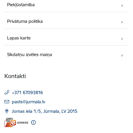
Piekļūstamība
Privātuma politika
Lapas karte
Sīkdatņu izvēles maiņa
Kontakti
+371 67093816
E-pasts:
pasts@jurmala.lv
Jomas iela 1/5, Jūrmala, LV 2015