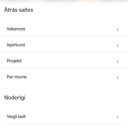
Kājene
Ātrās saites
Vakances
Iepirkumi
Projekti
Par mums
Noderīgi
Viegli lasīt