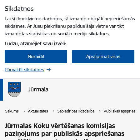
Pāriet uz lapas saturu
Sīkdatnes
Spied
lai meklētu
Enter
Lai šī tīmekļvietne darbotos, tā izmanto obligāti nepieciešamās
sīkdatnes. Ar Jūsu piekrišanu papildus šajā vietnē var tikt
izmantotas statistikas un sociālo mediju sīkdatnes.
Lūdzu, atzīmējiet savu izvēli:
Noraidīt
Apstiprināt visas
Pārvaldīt sīkdatnes
Sākums
Aktualitātes
Sabiedrības līdzdalība
Publiskās apspriešan
Jūrmalas Koku vērtēšanas komisijas
paziņojums par publiskās apspriešanas