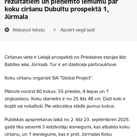
rezultātiem un pieņemto lēmumu par
koku ciršanu Dubultu prospektā 1,
Jūrmala
Atskaņot tekstu
Aizvērt viegli lasīt
Ciršanas vieta ir Lielajā prospektā no Priedaines stacijas līdz
Babītes ielai, Jūrmalā. Tur ir arī dzelzceļa pārbrauktuve.
Koku ciršanu organizē SIA "Global Project".
Plānots nocirst 60 kokus: 55 priedes, 4 liepas un 1
zirgkastaņu. Koku diametrs ir no 25 līdz 48 cm. Daži koki ir
bojāti vai nokaltuši. Pie veloceliņa stādīs jaunus kokus.
Publiskās apspriešanas laikā no 2. līdz 23. septembrim 2025.
gadā tika saņemti 3 iedzīvotāju iesniegumi, kas atbalsta koku
ciršanu, un 1 iesniegums, kas ir pret. Jūrmalas Koku