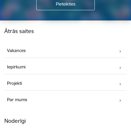
Kājene
Ātrās saites
Vakances
Iepirkumi
Projekti
Par mums
Noderīgi