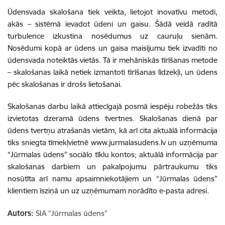
Ūdensvada skalošana tiek veikta, lietojot inovatīvu metodi,
akās – sistēmā ievadot ūdeni un gaisu. Šādā veidā radītā
turbulence izkustina nosēdumus uz cauruļu sienām.
Nosēdumi kopā ar ūdens un gaisa maisījumu tiek izvadīti no
ūdensvada noteiktās vietās. Tā ir mehāniskās tīrīšanas metode
– skalošanas laikā netiek izmantoti tīrīšanas līdzekļi, un ūdens
pēc skalošanas ir drošs lietošanai.
Skalošanas darbu laikā attiecīgajā posmā iespēju robežās tiks
izvietotas dzeramā ūdens tvertnes. Skalošanas dienā par
ūdens tvertņu atrašanās vietām, kā arī cita aktuālā informācija
tiks sniegta tīmekļvietnē www.jurmalasudens.lv un uzņēmuma
“Jūrmalas ūdens” sociālo tīklu kontos; aktuālā informācija par
skalošanas darbiem un pakalpojumu pārtraukumu tiks
nosūtīta arī namu apsaimniekotājiem un “Jūrmalas ūdens”
klientiem īsziņā un uz uzņēmumam norādīto e-pasta adresi.
Autors:
SIA “Jūrmalas ūdens”