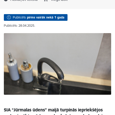
Publicēts
pirms vairāk nekā 1 gada
Publicēts: 28.04.2025.
SIA “Jūrmalas ūdens” maijā turpinās iepriekšējos