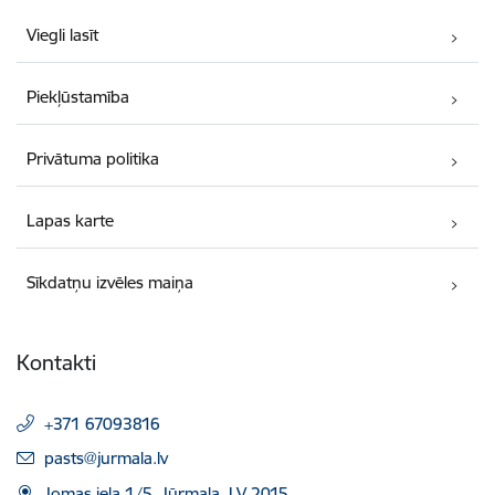
Viegli lasīt
Piekļūstamība
Privātuma politika
Lapas karte
Sīkdatņu izvēles maiņa
Kontakti
+371 67093816
E-pasts:
pasts@jurmala.lv
Jomas iela 1/5, Jūrmala, LV 2015