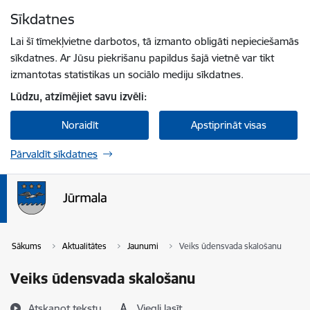
Pāriet uz lapas saturu
Sīkdatnes
Spied
lai meklētu
Enter
Lai šī tīmekļvietne darbotos, tā izmanto obligāti nepieciešamās
sīkdatnes. Ar Jūsu piekrišanu papildus šajā vietnē var tikt
izmantotas statistikas un sociālo mediju sīkdatnes.
Lūdzu, atzīmējiet savu izvēli:
Noraidīt
Apstiprināt visas
Pārvaldīt sīkdatnes
Sākums
Aktualitātes
Jaunumi
Veiks ūdensvada skalošanu
Veiks ūdensvada skalošanu
Atskaņot tekstu
Viegli lasīt