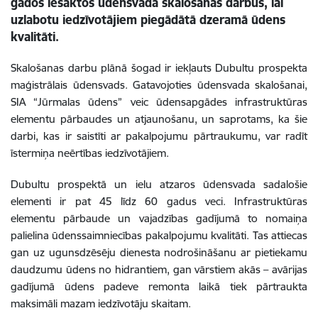
gados iesāktos ūdensvada skalošanas darbus, lai
uzlabotu iedzīvotājiem piegādātā dzeramā ūdens
kvalitāti.
Skalošanas darbu plānā šogad ir iekļauts Dubultu prospekta
maģistrālais ūdensvads. Gatavojoties ūdensvada skalošanai,
SIA “Jūrmalas ūdens” veic ūdensapgādes infrastruktūras
elementu pārbaudes un atjaunošanu, un saprotams, ka šie
darbi, kas ir saistīti ar pakalpojumu pārtraukumu, var radīt
īstermiņa neērtības iedzīvotājiem.
Dubultu prospektā un ielu atzaros ūdensvada sadalošie
elementi ir pat 45 līdz 60 gadus veci. Infrastruktūras
elementu pārbaude un vajadzības gadījumā to nomaiņa
palielina ūdenssaimniecības pakalpojumu kvalitāti. Tas attiecas
gan uz ugunsdzēsēju dienesta nodrošināšanu ar pietiekamu
daudzumu ūdens no hidrantiem, gan vārstiem akās – avārijas
gadījumā ūdens padeve remonta laikā tiek pārtraukta
maksimāli mazam iedzīvotāju skaitam.