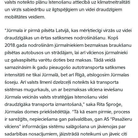
valsts noteikto plānu īstenošanu attiecībā uz klimatneitralitāti
un virzīs sabiedrību uz ilgtspējīgiem un videi draudzīgiem
mobilitātes veidiem.
“Jūrmala ir pirmā pilsēta Latvijā, kas mērķtiecīgi virzās uz videi
draudzīgākas un ērtas satiksmes nodrošināšanu. Kopš
2018.gada nodrošinām jūrmalniekiem bezmaksas braukšanu
pilsētas autobusos un strādājam, lai arī vilcienos jūrmalnieki
uz galvaspilsētu varētu doties bez maksas. Tādā veidā
samazināsim ik gadu pieaugošo autotransporta satiksmes
intensitāti ne tikai Jūrmalā, bet arī Rīgā, atslogosim Jūrmalas
šoseju.
Arī valsts līmenī dzelzceļš noteikts kā transporta
sistēmas mugurkauls, un ar bezmaksas vilciena ieviešanu
Jūrmala veicinās valsts stratēģijas īstenošanu videi
draudzīgāka transporta izmantošanā,” saka Rita Sproģe,
Jūrmalas domes priekšsēdētāja.
“Tā kā esam pirmie, process
ir sarežģīts, nepieciešama gan pašvaldības, gan AS “Pasažieru
vilciens” informācijas sistēmu salāgošana un jāvienojas par
sadarbības nosacījumiem, jāizstrādā noteikumi un jāveic citi