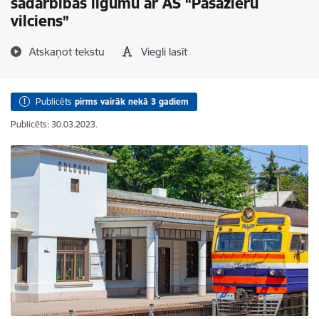
sadarbības līgumu ar AS “Pasažieru
vilciens”
Atskaņot tekstu
Viegli lasīt
Publicēts
pirms vairāk nekā 3 gadiem
Publicēts: 30.03.2023.