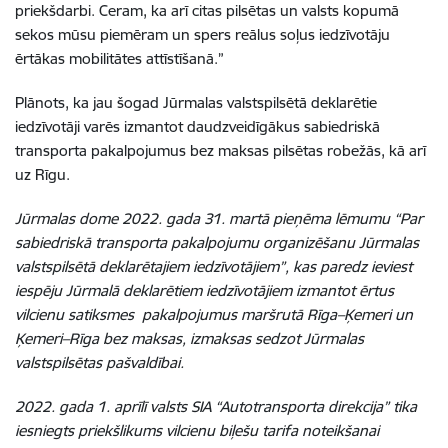
priekšdarbi. Ceram, ka arī citas pilsētas un valsts kopumā
sekos mūsu piemēram un spers reālus soļus iedzīvotāju
ērtākas mobilitātes attīstīšanā.”
Plānots, ka jau šogad Jūrmalas valstspilsētā deklarētie
iedzīvotāji varēs izmantot daudzveidīgākus sabiedriskā
transporta pakalpojumus bez maksas pilsētas robežās, kā arī
uz Rīgu.
Jūrmalas dome 2022. gada 31. martā pieņēma lēmumu “Par
sabiedriskā transporta pakalpojumu organizēšanu Jūrmalas
valstspilsētā deklarētajiem iedzīvotājiem”, kas paredz ieviest
iespēju Jūrmalā deklarētiem iedzīvotājiem izmantot ērtus
vilcienu satiksmes pakalpojumus maršrutā Rīga–Ķemeri un
Ķemeri–Rīga bez maksas, izmaksas sedzot Jūrmalas
valstspilsētas pašvaldībai.
2022. gada 1. aprīlī valsts SIA “Autotransporta direkcija” tika
iesniegts priekšlikums vilcienu biļešu tarifa noteikšanai