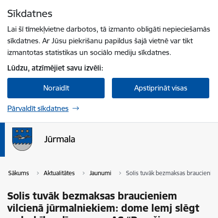
Pāriet uz lapas saturu
Sīkdatnes
Spied
lai meklētu
Enter
Lai šī tīmekļvietne darbotos, tā izmanto obligāti nepieciešamās
sīkdatnes. Ar Jūsu piekrišanu papildus šajā vietnē var tikt
izmantotas statistikas un sociālo mediju sīkdatnes.
Lūdzu, atzīmējiet savu izvēli:
Noraidīt
Apstiprināt visas
Pārvaldīt sīkdatnes
Sākums
Aktualitātes
Jaunumi
Solis tuvāk bezmaksas braucieniem
Solis tuvāk bezmaksas braucieniem
vilcienā jūrmalniekiem: dome lemj slēgt