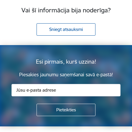
Vai šī informācija bija noderīga?
Sniegt atsauksmi
Esi pirmais, kurš uzzina!
Piesakies jaunumu saņemšanai savā e-pastā!
Kājene