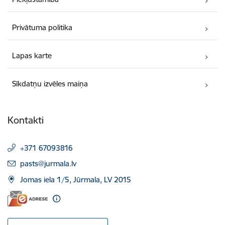
Privātuma politika
Lapas karte
Sīkdatņu izvēles maiņa
Kontakti
+371 67093816
E-pasts:
pasts@jurmala.lv
Jomas iela 1/5, Jūrmala, LV 2015