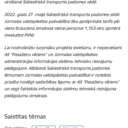
virzīšanai Sabiedriskā transporta padomes sēdē.
2022. gada 27. maijā Sabiedriskā transporta padomes sēdē
Jūrmalas valstspilsētas pašvaldībai tika apstiprināts tarifs jeb
viena brauciena izmaksas vienai personai 1,153 eiro apmērā
(neskaitot PVN).
Lai nodrošinātu turpmāku projekta ieviešanu, ir nepieciešami
AS “Pasažieru vilciens” un Jūrmalas valstspilsētas
administrācijas informācijas sistēmu tehnisko risinājumu
pielāgojumi. Atbilstoši Sabiedriskā transporta padomes
lēmumam Jūrmalas valstspilsētas pašvaldībai ir noteikta
prasība noslēgt sadarbības līgumu ar AS
“Pasažieru vilciens”
un segt faktiskās informācijas sistēmu tehniskā risinājuma
pielāgojumu izmaksas.
Saistītas tēmas