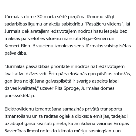
Jūrmalas dome 30.marta sēdē pieņēma lēmumu slēgt
sadarbības līgumu ar akciju sabiedrību “Pasažieru vilciens”, lai
Jūrmalā deklarētajiem iedzīvotājiem nodrošinātu iespēju bez
maksas pārvietoties vilcienu maršrutā Rīga–Ķemeri un
Ķemeri–Rīga. Braucienu izmaksas segs Jūrmalas valstspilsētas
pašvaldība.
“Jūrmalas pašvaldības prioritāte ir nodrošināt iedzīvotājiem
kvalitatīvu dzīves vidi. Ērta pārvietošanās gan pilsētas robežās,
gan ātra nokļūšana galvaspilsētā ir svarīgs aspekts labai
dzīves kvalitātei,” uzsver Rita Sproģe, Jūrmalas domes
priekšsēdētāja.
Elektrovilcienu izmantošana samazinās privātā transporta
izmantošanu un tā radītās oglekļa dioksīda emisijas, tādējādi
uzlabojot gaisa kvalitāti pilsētā, kā arī ikdienā veicinās Eiropas
Savienības līmenī noteikto klimata mērķu sasniegšanu un