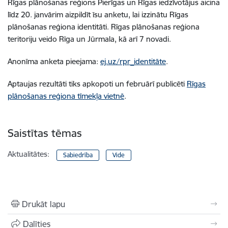
Rīgas plānošanas reģions Pierīgas un Rīgas iedzīvotājus aicina
līdz 20. janvārim aizpildīt īsu anketu, lai izzinātu Rīgas
plānošanas reģiona identitāti. Rīgas plānošanas reģiona
teritoriju veido Rīga un Jūrmala, kā arī 7 novadi.
Anonīma anketa pieejama:
ej.uz/rpr_identitāte
.
Aptaujas rezultāti tiks apkopoti un februārī publicēti
Rīgas
plānošanas reģiona tīmekļa vietnē
.
Saistītas tēmas
Aktualitātes:
Sabiedrība
Vide
Drukāt lapu
Dalīties