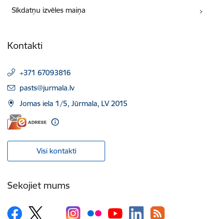
Sīkdatņu izvēles maiņa
Kontakti
+371 67093816
E-pasts:
pasts@jurmala.lv
Jomas iela 1/5, Jūrmala, LV 2015
Visi kontakti
Sekojiet mums