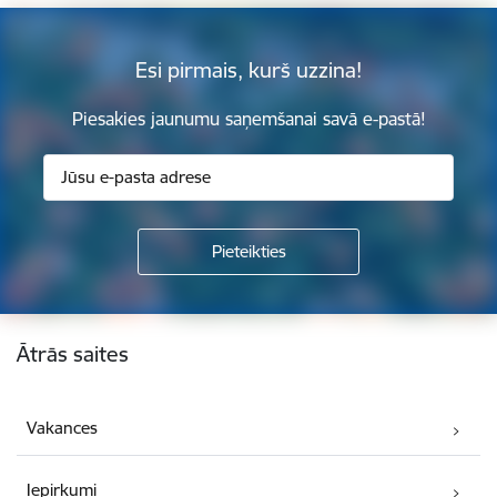
Esi pirmais, kurš uzzina!
Piesakies jaunumu saņemšanai savā e-pastā!
Kājene
Ātrās saites
Vakances
Iepirkumi