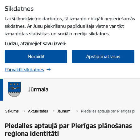
Pāriet uz lapas saturu
Sīkdatnes
Spied
lai meklētu
Enter
Lai šī tīmekļvietne darbotos, tā izmanto obligāti nepieciešamās
sīkdatnes. Ar Jūsu piekrišanu papildus šajā vietnē var tikt
izmantotas statistikas un sociālo mediju sīkdatnes.
Lūdzu, atzīmējiet savu izvēli:
Noraidīt
Apstiprināt visas
Pārvaldīt sīkdatnes
Sākums
Aktualitātes
Jaunumi
Piedalies aptaujā par Pierīgas plān
Piedalies aptaujā par Pierīgas plānošanas
reģiona identitāti