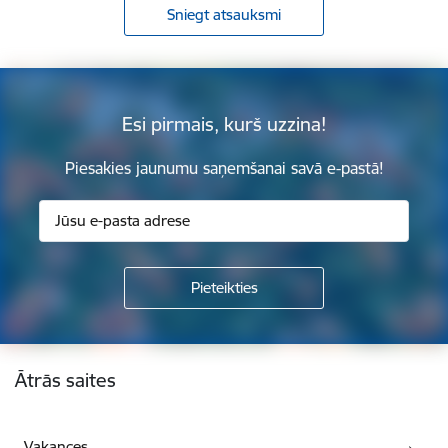
Sniegt atsauksmi
Esi pirmais, kurš uzzina!
Piesakies jaunumu saņemšanai savā e-pastā!
Kājene
Ātrās saites
Vakances