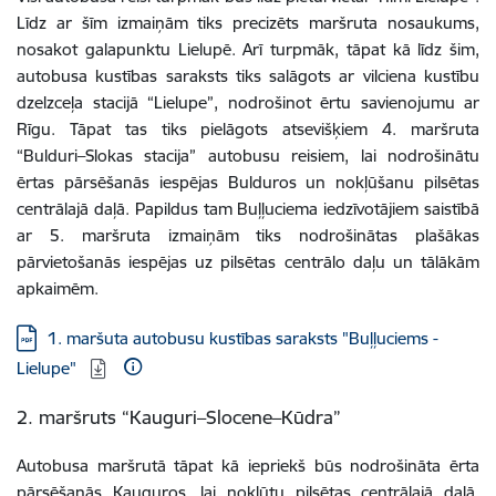
Līdz ar šīm izmaiņām tiks precizēts maršruta nosaukums,
nosakot galapunktu Lielupē. Arī turpmāk, tāpat kā līdz šim,
autobusa kustības saraksts tiks salāgots ar vilciena kustību
dzelzceļa stacijā “Lielupe”, nodrošinot ērtu savienojumu ar
Rīgu.
Tāpat tas tiks pielāgots atsevišķiem 4. maršruta
“Bulduri–Slokas stacija” autobusu reisiem, lai nodrošinātu
ērtas pārsēšanās iespējas Bulduros un nokļūšanu pilsētas
centrālajā daļā. Papildus tam Buļļuciema iedzīvotājiem saistībā
ar 5. maršruta izmaiņām tiks nodrošinātas plašākas
pārvietošanās iespējas uz pilsētas centrālo daļu un tālākām
apkaimēm.
Lejupielādēt:
1. maršuta autobusu kustības saraksts "Buļļuciems -
Lielupe"
2. maršruts “Kauguri–Slocene–Kūdra”
Autobusa maršrutā tāpat kā iepriekš būs nodrošināta ērta
pārsēšanās Kauguros, lai nokļūtu pilsētas centrālajā daļā.