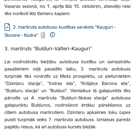
Vasaras sezonā, no 1. aprīļa līdz 15. oktobrim, atsevišķi reisi
tiks norīkoti līdz Ķemeru kapiem.
Lejupielādēt:
2. maršruta autobusu kustības saraksts "Kauguri -
Slocene - Kūdra"
3. maršruts “Bulduri–Valteri–Kauguri”
Lai nodrošinātu biežāku autobusa kustību un samazinātu
pasažieriem ceļā pavadīto laiku, 3. maršruta autobuss
turpmāk tiks novirzīts uz Meža prospektu, uz pieturvietām
“Dzintaru stacija”, “Indras iela”, “Krišjāņa Barona iela”,
“Bulduru stacija” un “Bulduri”. Vienlaikus tā galapunkts tiks
pārcelts uz 4. maršruta “Bulduri–Slokas stacija” autobusa
galapunktu Bulduros, nodrošinot ērtāku pārsēšanos uz
citiem autobusa maršrutiem. Dzintaru apkaimes loku (upes
pusē) turpmāk veiks 7. maršruta autobuss. Izmaiņas paredz
papildu reisus, kā arī autobuss kursēs biežāk.