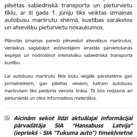
pilsētas sabiedriskā transporta un pieturvietu
tīklu, ar šī gada 1. jūniju tiks veiktas izmaiņas
autobusu maršrutu shēmā, kustības sarakstos
un atsevišķu pieturvietu nosaukumos.
Plānotās izmaiņas paredz pilnveidot atsevišķus maršrutus,
vienlaikus saglabājot iedzīvotājiem ierastās pārvietošanās
iespējas un nodrošinot intensīvāku sabiedriskā transporta
kustību.
Lai autobusu maršrutu tīkls būtu vieglāk pārskatāms gan
jūrmalniekiem, gan pilsētas viesiem, katram autobusu
maršrutam tiks piešķirta vienota krāsa. Tā būs redzama arī
pieturvietās un citos informatīvos materiālos.
Aicinām sekot līdzi aktuālajai informācijai
pārvadātāja SIA “Hansabuss Latvija”
(iepriekš - SIA "Tukuma auto") tīmekļvietnē