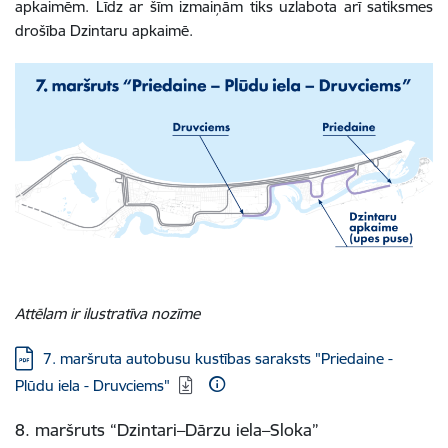
apkaimēm. Līdz ar šīm izmaiņām tiks uzlabota arī satiksmes
drošība Dzintaru apkaimē.
Attēlam ir ilustratīva nozīme
Lejupielādēt:
7. maršruta autobusu kustības saraksts "Priedaine -
Plūdu iela - Druvciems"
8. maršruts “Dzintari–Dārzu iela–Sloka”