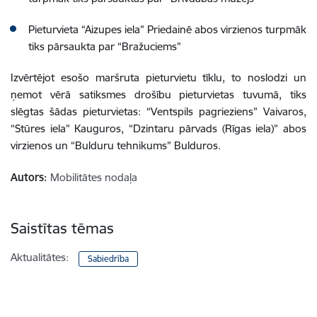
Pieturvieta “Aizupes iela” Priedainē abos virzienos turpmāk
tiks pārsaukta par “Bražuciems”
Izvērtējot esošo maršruta pieturvietu tīklu, to noslodzi un
ņemot vērā satiksmes drošību pieturvietas tuvumā, tiks
slēgtas šādas pieturvietas: “Ventspils pagrieziens” Vaivaros,
“Stūres iela” Kauguros, “Dzintaru pārvads (Rīgas iela)” abos
virzienos un “Bulduru tehnikums” Bulduros.
Autors:
Mobilitātes nodaļa
Saistītas tēmas
Aktualitātes:
Sabiedrība