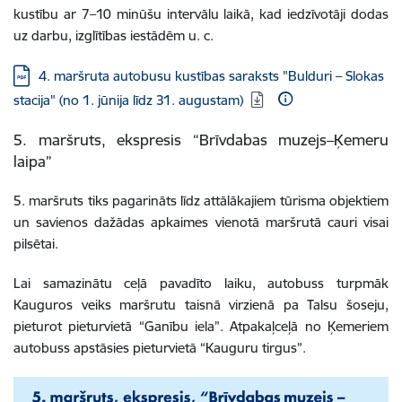
kustību ar 7–10 minūšu intervālu laikā, kad iedzīvotāji dodas
uz darbu, izglītības iestādēm u. c.
Lejupielādēt:
4. maršruta autobusu kustības saraksts "Bulduri – Slokas
stacija" (no 1. jūnija līdz 31. augustam)
5. maršruts, ekspresis “Brīvdabas muzejs–Ķemeru
laipa”
5. maršruts tiks pagarināts līdz attālākajiem tūrisma objektiem
un savienos dažādas apkaimes vienotā maršrutā cauri visai
pilsētai.
Lai samazinātu ceļā pavadīto laiku, autobuss turpmāk
Kauguros veiks maršrutu taisnā virzienā pa Talsu šoseju,
pieturot pieturvietā “Ganību iela”. Atpakaļceļā no Ķemeriem
autobuss apstāsies pieturvietā “Kauguru tirgus”.