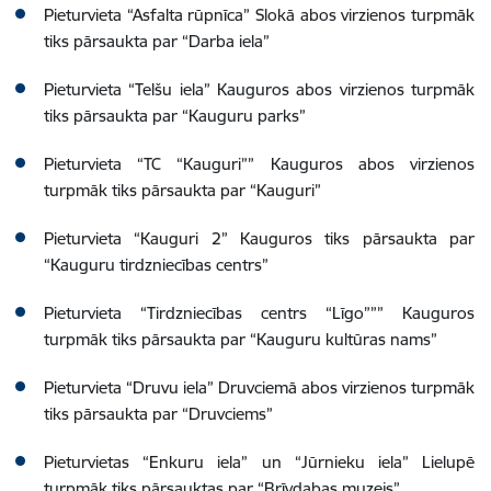
Pieturvieta “Asfalta rūpnīca” Slokā abos virzienos turpmāk
tiks pārsaukta par “Darba iela”
Pieturvieta “Telšu iela” Kauguros abos virzienos turpmāk
tiks pārsaukta par “Kauguru parks”
Pieturvieta “TC “Kauguri”” Kauguros abos virzienos
turpmāk tiks pārsaukta par “Kauguri”
Pieturvieta “Kauguri 2” Kauguros tiks pārsaukta par
“Kauguru tirdzniecības centrs”
Pieturvieta “Tirdzniecības centrs “Līgo””” Kauguros
turpmāk tiks pārsaukta par “Kauguru kultūras nams”
Pieturvieta “Druvu iela” Druvciemā abos virzienos turpmāk
tiks pārsaukta par “Druvciems”
Pieturvietas “Enkuru iela” un “Jūrnieku iela” Lielupē
turpmāk tiks pārsauktas par “Brīvdabas muzejs”