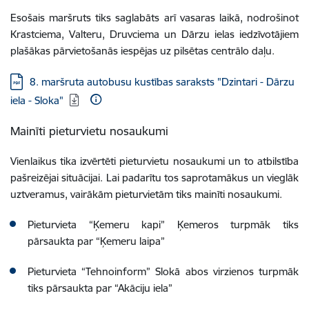
Esošais maršruts tiks saglabāts arī vasaras laikā, nodrošinot
Krastciema, Valteru, Druvciema un Dārzu ielas iedzīvotājiem
plašākas pārvietošanās iespējas uz pilsētas centrālo daļu.
Lejupielādēt:
8. maršruta autobusu kustības saraksts "Dzintari - Dārzu
iela - Sloka"
Mainīti pieturvietu nosaukumi
Vienlaikus tika izvērtēti pieturvietu nosaukumi un to atbilstība
pašreizējai situācijai. Lai padarītu tos saprotamākus un vieglāk
uztveramus, vairākām pieturvietām tiks mainīti nosaukumi.
Pieturvieta “Ķemeru kapi” Ķemeros turpmāk tiks
pārsaukta par “Ķemeru laipa”
Pieturvieta “Tehnoinform” Slokā abos virzienos turpmāk
tiks pārsaukta par “Akāciju iela”