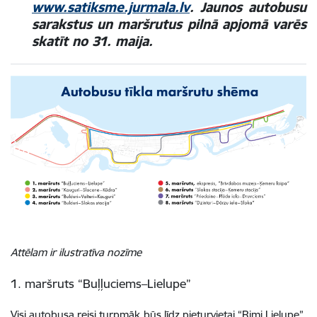
www.satiksme.jurmala.lv
. Jaunos autobusu
sarakstus un maršrutus pilnā apjomā varēs
skatīt no 31. maija.
Attēlam ir ilustratīva nozīme
1. maršruts “Buļļuciems–Lielupe”
Visi autobusa reisi turpmāk būs līdz pieturvietai “Rimi Lielupe”.