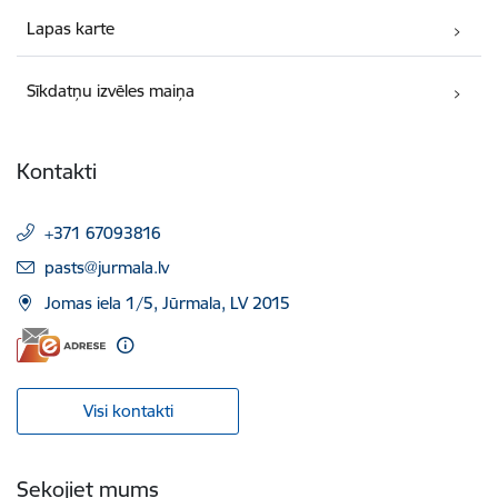
Lapas karte
Sīkdatņu izvēles maiņa
Kontakti
+371 67093816
E-pasts:
pasts@jurmala.lv
Jomas iela 1/5, Jūrmala, LV 2015
Visi kontakti
Sekojiet mums