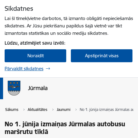
Pāriet uz lapas saturu
Sīkdatnes
Spied
lai meklētu
Enter
Lai šī tīmekļvietne darbotos, tā izmanto obligāti nepieciešamās
sīkdatnes. Ar Jūsu piekrišanu papildus šajā vietnē var tikt
izmantotas statistikas un sociālo mediju sīkdatnes.
Lūdzu, atzīmējiet savu izvēli:
Noraidīt
Apstiprināt visas
Pārvaldīt sīkdatnes
Sākums
Aktualitātes
Jaunumi
No 1. jūnija izmaiņas Jūrmalas aut
No 1. jūnija izmaiņas Jūrmalas autobusu
maršrutu tīklā