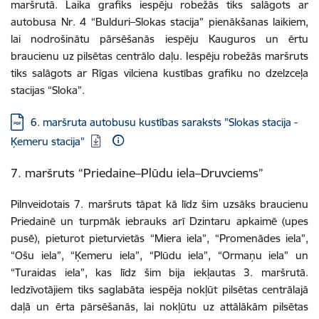
maršrutā. Laika grafiks iespēju robežās tiks salāgots ar
autobusa Nr. 4 “Bulduri–Slokas stacija” pienākšanas laikiem,
lai nodrošinātu pārsēšanās iespēju Kauguros un ērtu
braucienu uz pilsētas centrālo daļu. Iespēju robežās maršruts
tiks salāgots ar Rīgas vilciena kustības grafiku no dzelzceļa
stacijas “Sloka”.
Lejupielādēt:
6. maršruta autobusu kustības saraksts "Slokas stacija -
Ķemeru stacija"
7. maršruts “Priedaine–Plūdu iela–Druvciems”
Pilnveidotais 7. maršruts tāpat kā līdz šim uzsāks braucienu
Priedainē un turpmāk iebrauks arī Dzintaru apkaimē (upes
pusē), pieturot pieturvietās “Miera iela”, “Promenādes iela”,
“Ošu iela”, “Ķemeru iela”, “Plūdu iela”, “Ormaņu iela” un
“Turaidas iela”, kas līdz šim bija iekļautas 3. maršrutā.
Iedzīvotājiem tiks saglabāta iespēja nokļūt pilsētas centrālajā
daļā un ērta pārsēšanās, lai nokļūtu uz attālākām pilsētas