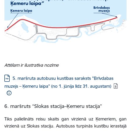
Attēlam ir ilustratīva nozīme
Lejupielādēt:
5. maršruta autobusu kustības saraksts "Brīvdabas
muzejs – Ķemeru laipa" (no 1. jūnija līdz 31. augustam)
6. maršruts “Slokas stacija–Ķemeru stacija”
Tiks palielināts reisu skaits gan virzienā uz Ķemeriem, gan
virzienā uz Slokas staciju. Autobuss turpinās kustību ierastajā