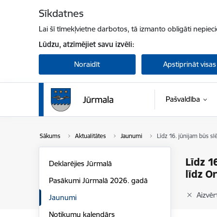
Pāriet uz lapas saturu
Sīkdatnes
Lai šī tīmekļvietne darbotos, tā izmanto obligāti nepiec
Lūdzu, atzīmējiet savu izvēli:
Noraidīt
Apstiprināt visas
Pašvaldība
Sākums
Aktualitātes
Jaunumi
Līdz 16. jūnijam būs sl
Līdz 1
Deklarējies Jūrmalā
līdz O
Pasākumi Jūrmalā 2026. gadā
Aizvērt
Jaunumi
Notikumu kalendārs