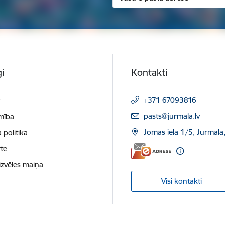
i
Kontakti
t
+371 67093816
E-pasts:
pasts@jurmala.lv
mība
Jomas iela 1/5, Jūrmala
 politika
te
izvēles maiņa
Visi kontakti