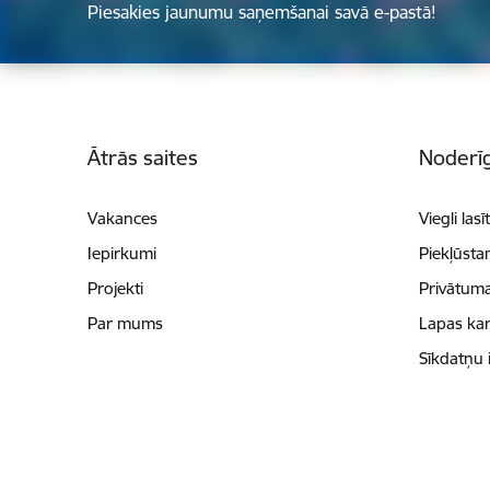
Piesakies jaunumu saņemšanai savā e-pastā!
Kājene
Ātrās saites
Noderīg
Vakances
Viegli lasī
Iepirkumi
Piekļūsta
Projekti
Privātuma
Par mums
Lapas kar
Sīkdatņu 