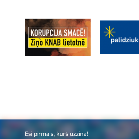
Esi pirmais, kurš uzzina!