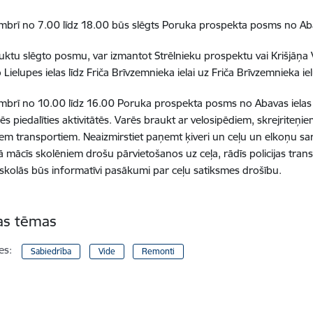
mbrī no 7.00 līdz 18.00 būs slēgts Poruka prospekta posms no Abava
uktu slēgto posmu, var izmantot Strēlnieku prospektu vai Krišjāņa 
ielupes ielas līdz Friča Brīvzemnieka ielai uz Friča Brīvzemnieka iel
mbrī no 10.00 līdz 16.00 Poruka prospekta posms no Abavas ielas lī
rēs piedalīties aktivitātēs. Varēs braukt ar velosipēdiem, skrejriteņiem
em transportiem. Neaizmirstiet paņemt ķiveri un ceļu un elkoņu sar
mācīs skolēniem drošu pārvietošanos uz ceļa, rādīs policijas trans
skolās būs informatīvi pasākumi par ceļu satiksmes drošību.
tas tēmas
es:
Sabiedrība
Vide
Remonti