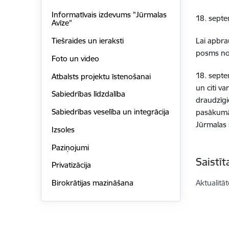
Informatīvais izdevums "Jūrmalas
18. septe
Avīze"
Lai apbra
Tiešraides un ieraksti
posms no L
Foto un video
18. septe
Atbalsts projektu īstenošanai
un citi va
Sabiedrības līdzdalība
draudzīgi
Sabiedrības veselība un integrācija
pasākumā 
Jūrmalas 
Izsoles
Paziņojumi
Saistī
Privatizācija
Aktualitāt
Birokrātijas mazināšana