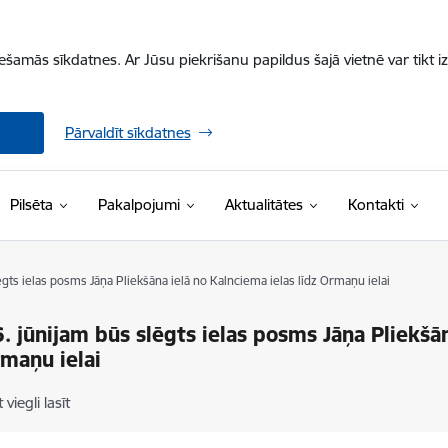
iešamās sīkdatnes. Ar Jūsu piekrišanu papildus šajā vietnē var tikt i
Pārvaldīt sīkdatnes
Pilsēta
Pakalpojumi
Aktualitātes
Kontakti
ēgts ielas posms Jāņa Pliekšāna ielā no Kalnciema ielas līdz Ormaņu ielai
6. jūnijam būs slēgts ielas posms Jāņa Pliekšā
rmaņu ielai
 viegli lasīt