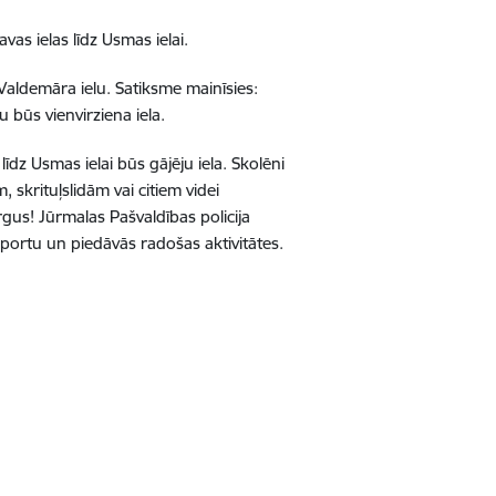
s ielas līdz Usmas ielai.
Valdemāra ielu. Satiksme mainīsies:
u būs vienvirziena iela.
dz Usmas ielai būs gājēju iela. Skolēni
, skrituļslidām vai citiem videi
gus! Jūrmalas Pašvaldības policija
portu un piedāvās radošas aktivitātes.