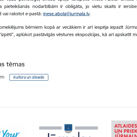
ja pieteikšanās nodarbībām ir obligāta, jo vietu skaits ir ierob
vai rakstot e-pastā:
inese.abola@jurmala.lv
.
meklējums bērniem kopā ar vecākiem ir arī iespēja iepazīt Jūrma
“izpēti”, aplūkot pastāvīgās vēstures ekspozīcijas, kā arī apskatīt
tas tēmas
es:
Kultūra un izklaide