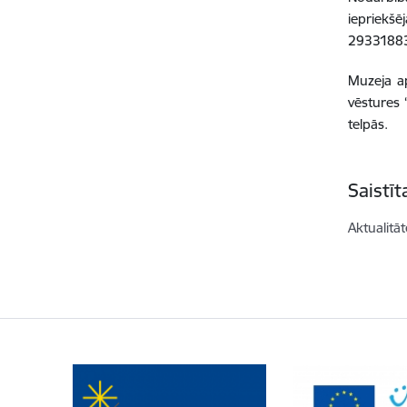
iepriekšē
29331883 
Muzeja ap
vēstures 
telpās.
Saistī
Aktualitāt