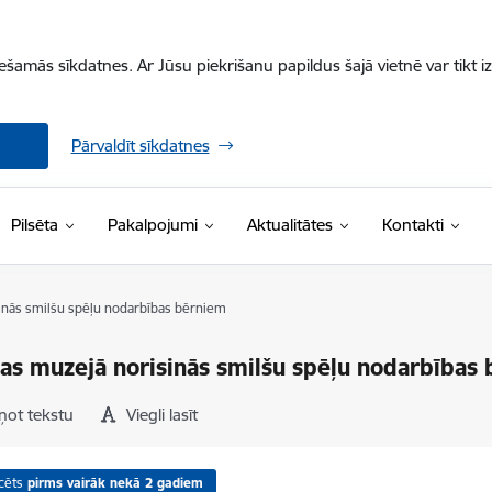
iešamās sīkdatnes. Ar Jūsu piekrišanu papildus šajā vietnē var tikt i
Pārvaldīt sīkdatnes
Pilsēta
Pakalpojumi
Aktualitātes
Kontakti
inās smilšu spēļu nodarbības bērniem
as muzejā norisinās smilšu spēļu nodarbības
ņot tekstu
Viegli lasīt
cēts
pirms vairāk nekā 2 gadiem