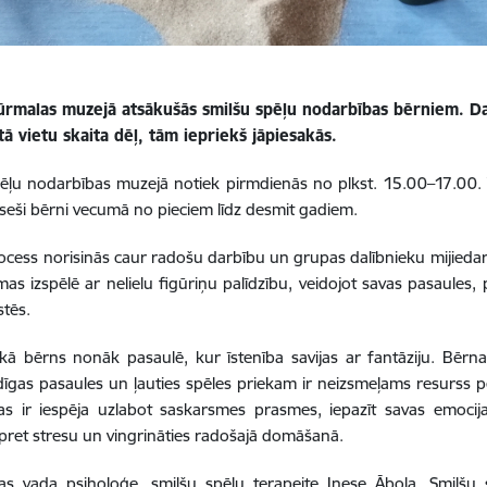
ūrmalas muzejā atsākušās smilšu spēļu nodarbības bērniem. Da
ā vietu skaita dēļ, tām iepriekš jāpiesakās.
ēļu nodarbības muzejā notiek pirmdienās no plkst. 15.00–17.00.
 seši bērni vecumā no pieciem līdz desmit gadiem.
ocess norisinās caur radošu darbību un grupas dalībnieku mijiedar
mas izspēlē ar nelielu figūriņu palīdzību, veidojot savas pasaules,
stēs.
ikā bērns nonāk pasaulē, kur īstenība savijas ar fantāziju. Bērna s
īgas pasaules un ļauties spēles priekam ir neizsmeļams resurss per
as ir iespēja uzlabot saskarsmes prasmes, iepazīt savas emocij
pret stresu un vingrināties radošajā domāšanā.
as vada psiholoģe, smilšu spēļu terapeite Inese Ābola. Smilšu