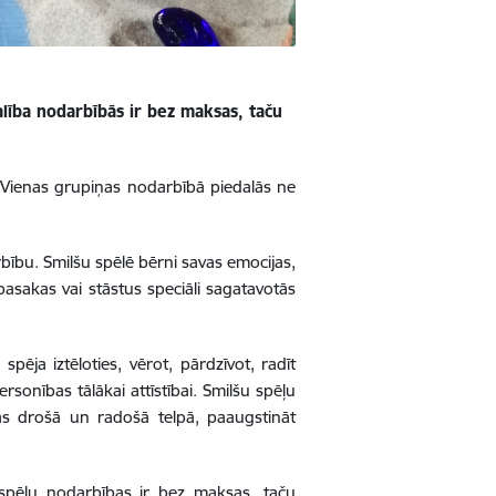
lība nodarbībās ir bez maksas, taču
 Vienas grupiņas nodarbībā piedalās ne
bību. Smilšu spēlē bērni savas emocijas,
 pasakas vai stāstus speciāli sagatavotās
pēja iztēloties, vērot, pārdzīvot, radīt
sonības tālākai attīstībai. Smilšu spēļu
as drošā un radošā telpā, paaugstināt
 spēļu nodarbības ir bez maksas, taču