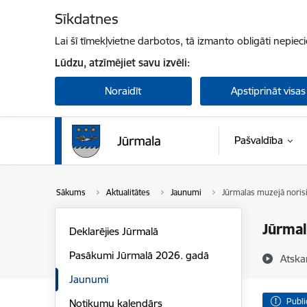
Pāriet uz lapas saturu
Sīkdatnes
Lai šī tīmekļvietne darbotos, tā izmanto obligāti nepiec
Lūdzu, atzīmējiet savu izvēli:
Noraidīt
Apstiprināt visas
Pašvaldība
Sākums
Aktualitātes
Jaunumi
Jūrmalas muzejā noris
Jūrmal
Deklarējies Jūrmalā
Pasākumi Jūrmalā 2026. gadā
Atska
Jaunumi
Publi
Notikumu kalendārs