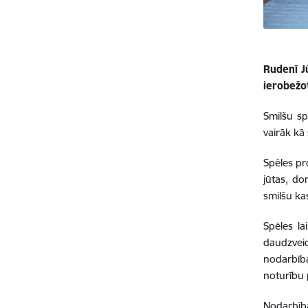
Rudenī J
ierobežot
Smilšu sp
vairāk kā
Spēles pr
jūtas, do
smilšu ka
Spēles la
daudzveid
nodarbīb
noturību 
Nodarbīb