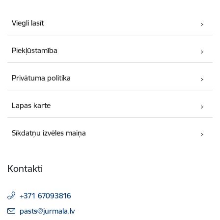
Viegli lasīt
Piekļūstamība
Privātuma politika
Lapas karte
Sīkdatņu izvēles maiņa
Kontakti
+371 67093816
E-pasts:
pasts@jurmala.lv