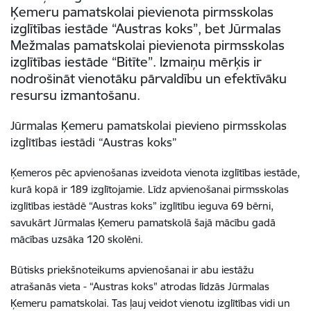
Ķemeru pamatskolai pievienota pirmsskolas
izglītības iestāde “Austras koks”, bet Jūrmalas
Mežmalas pamatskolai pievienota pirmsskolas
izglītības iestāde “Bitīte”. Izmaiņu mērķis ir
nodrošināt vienotāku pārvaldību un efektīvāku
resursu izmantošanu.
Jūrmalas Ķemeru pamatskolai pievieno pirmsskolas
izglītības iestādi “Austras koks”
Ķemeros pēc apvienošanas izveidota vienota izglītības iestāde,
kurā kopā ir 189 izglītojamie. Līdz apvienošanai pirmsskolas
izglītības iestādē “Austras koks” izglītību ieguva 69 bērni,
savukārt Jūrmalas Ķemeru pamatskolā šajā mācību gadā
mācības uzsāka 120 skolēni.
Būtisks priekšnoteikums apvienošanai ir abu iestāžu
atrašanās vieta - “Austras koks” atrodas līdzās Jūrmalas
Ķemeru pamatskolai. Tas ļauj veidot vienotu izglītības vidi un