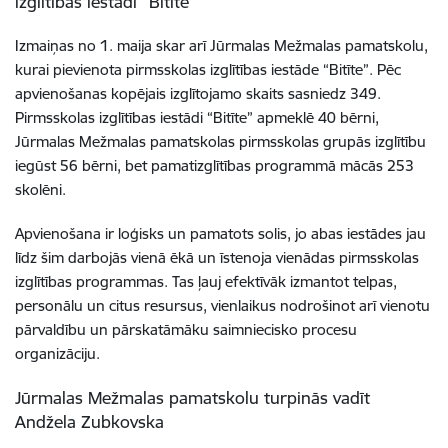
izglītības iestādi “Bitīte”
Izmaiņas no 1. maija skar arī Jūrmalas Mežmalas pamatskolu,
kurai pievienota pirmsskolas izglītības iestāde “Bitīte”. Pēc
apvienošanas kopējais izglītojamo skaits sasniedz 349.
Pirmsskolas izglītības iestādi “Bitīte” apmeklē 40 bērni,
Jūrmalas Mežmalas pamatskolas pirmsskolas grupās izglītību
iegūst 56 bērni, bet pamatizglītības programmā mācās 253
skolēni.
Apvienošana ir loģisks un pamatots solis, jo abas iestādes jau
līdz šim darbojās vienā ēkā un īstenoja vienādas pirmsskolas
izglītības programmas. Tas ļauj efektīvāk izmantot telpas,
personālu un citus resursus, vienlaikus nodrošinot arī vienotu
pārvaldību un pārskatāmāku saimniecisko procesu
organizāciju.
Jūrmalas Mežmalas pamatskolu turpinās vadīt
Andžela Zubkovska