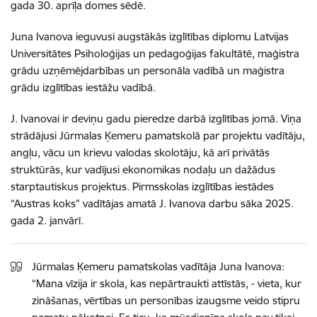
gada 30. aprīļa domes sēdē.
Juna Ivanova ieguvusi augstākās izglītības diplomu Latvijas
Universitātes Psiholoģijas un pedagoģijas fakultātē, maģistra
grādu uzņēmējdarbības un personāla vadībā un maģistra
grādu izglītības iestāžu vadībā.
J. Ivanovai ir deviņu gadu pieredze darbā izglītības jomā. Viņa
strādājusi Jūrmalas Ķemeru pamatskolā par projektu vadītāju,
angļu, vācu un krievu valodas skolotāju, kā arī privātās
struktūrās, kur vadījusi ekonomikas nodaļu un dažādus
starptautiskus projektus. Pirmsskolas izglītības iestādes
“Austras koks” vadītājas amatā J. Ivanova darbu sāka 2025.
gada 2. janvārī.
Jūrmalas Ķemeru pamatskolas vadītāja Juna Ivanova:
“Mana vīzija ir skola, kas nepārtraukti attīstās, - vieta, kur
zināšanas, vērtības un personības izaugsme veido stipru