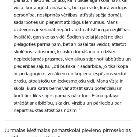
pamatu nākotnei. Es ticu, ka mūsdienīga skola nav tikai
vieta, kur apgūst zināšanas, bet gan vide, kurā veidojas
personība, nostiprinās vērtības, attīstās spēja domāt,
sadarboties un pieņemt atbildīgus lēmumus. Mans
uzdevums ir veicināt nepārtrauktu attīstību gan izglītības
kvalitātē, gan skolas vidē. Šodien skolai jāspēj ne tikai
pielāgoties pārmaiņām, bet arī pašai tās veidot, attīstot
skolēnos radošumu, kritisko domāšanu un dzīvei
nepieciešamās prasmes, vienlaikus stiprinot labbūtību un
piederības sajūtu. Ļoti būtiska ir sadarbība, jo tikai kopā
ar pedagogiem, vecākiem un kopienu iespējams veidot
drošu, atbalstošu un iedvesmojošu vidi. Mana vīzija ir
skola, kurā katrs bērns var attīstīt savu potenciālu un
kurā tiek likts stiprs pamats nākotnei. Esmu gatava
strādāt ar atbildību, skaidru virzību un pārliecību par
nepārtrauktas attīstības nozīmi.”
Jūrmalas Mežmalas pamatskolai pievieno pirmsskolas