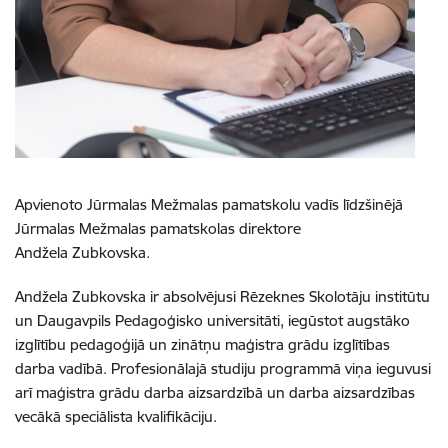
Apvienoto Jūrmalas Mežmalas pamatskolu vadīs līdzšinējā
Jūrmalas Mežmalas pamatskolas direktore
Andžela Zubkovska.
Andžela Zubkovska ir absolvējusi Rēzeknes Skolotāju institūtu
un Daugavpils Pedagoģisko universitāti, iegūstot augstāko
izglītību pedagoģijā un zinātņu maģistra grādu izglītības
darba vadībā. Profesionālajā studiju programmā viņa ieguvusi
arī maģistra grādu darba aizsardzībā un darba aizsardzības
vecākā speciālista kvalifikāciju.