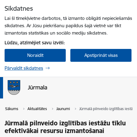
Pāriet uz lapas saturu
Sīkdatnes
Spied
lai meklētu
Enter
Lai šī tīmekļvietne darbotos, tā izmanto obligāti nepieciešamās
sīkdatnes. Ar Jūsu piekrišanu papildus šajā vietnē var tikt
izmantotas statistikas un sociālo mediju sīkdatnes.
Lūdzu, atzīmējiet savu izvēli:
Noraidīt
Apstiprināt visas
Pārvaldīt sīkdatnes
Sākums
Aktualitātes
Jaunumi
Jūrmalā pilnveido izglītības iestāž
Jūrmalā pilnveido izglītības iestāžu tīklu
efektīvākai resursu izmantošanai