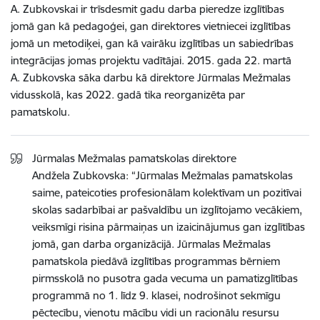
A. Zubkovskai ir trīsdesmit gadu darba pieredze izglītības
jomā gan kā pedagoģei, gan direktores vietniecei izglītības
jomā un metodiķei, gan kā vairāku izglītības un sabiedrības
integrācijas jomas projektu vadītājai. 2015. gada 22. martā
A. Zubkovska sāka darbu kā direktore Jūrmalas Mežmalas
vidusskolā, kas 2022. gadā tika reorganizēta par
pamatskolu.
Jūrmalas Mežmalas pamatskolas direktore
Andžela Zubkovska: “Jūrmalas Mežmalas pamatskolas
saime, pateicoties profesionālam kolektīvam un pozitīvai
skolas sadarbībai ar pašvaldību un izglītojamo vecākiem,
veiksmīgi risina pārmaiņas un izaicinājumus gan izglītības
jomā, gan darba organizācijā. Jūrmalas Mežmalas
pamatskola piedāvā izglītības programmas bērniem
pirmsskolā no pusotra gada vecuma un pamatizglītības
programmā no 1. līdz 9. klasei, nodrošinot sekmīgu
pēctecību, vienotu mācību vidi un racionālu resursu