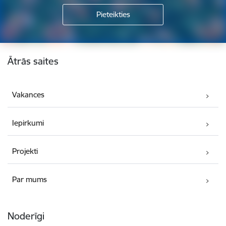
Kājene
Ātrās saites
Vakances
Iepirkumi
Projekti
Par mums
Noderīgi