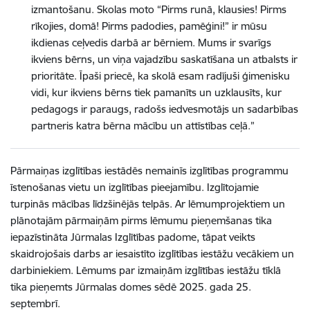
izmantošanu. Skolas moto “Pirms runā, klausies! Pirms
rīkojies, domā! Pirms padodies, pamēģini!” ir mūsu
ikdienas ceļvedis darbā ar bērniem. Mums ir svarīgs
ikviens bērns, un viņa vajadzību saskatīšana un atbalsts ir
prioritāte. Īpaši priecē, ka skolā esam radījuši ģimenisku
vidi, kur ikviens bērns tiek pamanīts un uzklausīts, kur
pedagogs ir paraugs, radošs iedvesmotājs un sadarbības
partneris katra bērna mācību un attīstības ceļā.”
Pārmaiņas izglītības iestādēs nemainīs izglītības programmu
īstenošanas vietu un izglītības pieejamību. Izglītojamie
turpinās mācības līdzšinējās telpās. Ar lēmumprojektiem un
plānotajām pārmaiņām pirms lēmumu pieņemšanas tika
iepazīstināta Jūrmalas Izglītības padome, tāpat veikts
skaidrojošais darbs ar iesaistīto izglītības iestāžu vecākiem un
darbiniekiem. Lēmums par izmaiņām izglītības iestāžu tīklā
tika pieņemts Jūrmalas domes sēdē 2025. gada 25.
septembrī.